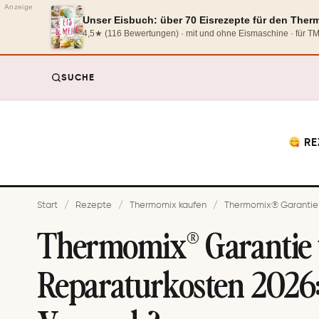
Anzeige
Unser Eisbuch: über 70 Eisrezepte für den The
4,5★ (116 Bewertungen) · mit und ohne Eismaschine · für 
SUCHE
RE
Start
/
Rezepte
/
Thermomix kaufen
/
Thermomix® Garantie 
Thermomix® Garantie
Reparaturkosten 2026: