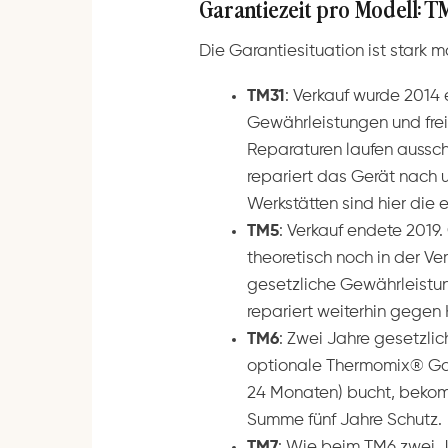
Garantiezeit pro Modell: 
Die Garantiesituation ist stark 
TM31
: Verkauf wurde 2014 
Gewährleistungen und frei
Reparaturen laufen aussch
repariert das Gerät nach u
Werkstätten sind hier die 
TM5
: Verkauf endete 2019
theoretisch noch in der Ver
gesetzliche Gewährleistung
repariert weiterhin gegen
TM6
: Zwei Jahre gesetzl
optionale Thermomix® Gara
24 Monaten) bucht, bekomm
Summe fünf Jahre Schutz.
TM7
: Wie beim TM6 zwei J