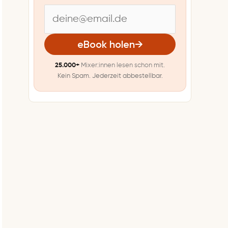
E
-
eBook holen
→
M
25.000+
Mixer:innen lesen schon mit.
a
Kein Spam. Jederzeit abbestellbar.
i
l
-
A
d
r
e