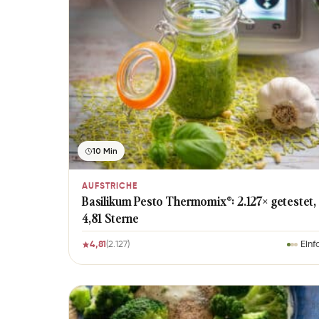
10 Min
AUFSTRICHE
Basilikum Pesto Thermomix®: 2.127× getestet,
4,81 Sterne
4,81
(2.127)
Einf