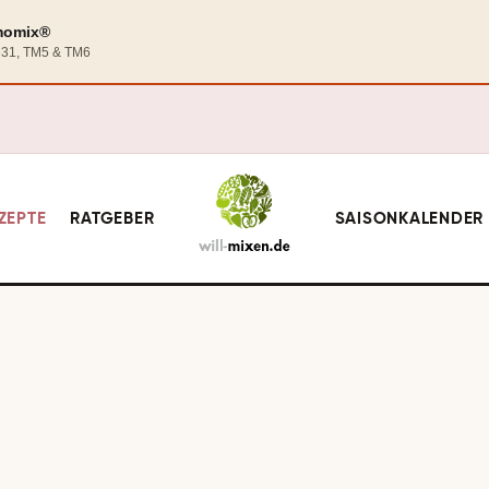
rmomix®
TM31, TM5 & TM6
ZEPTE
RATGEBER
SAISONKALENDER