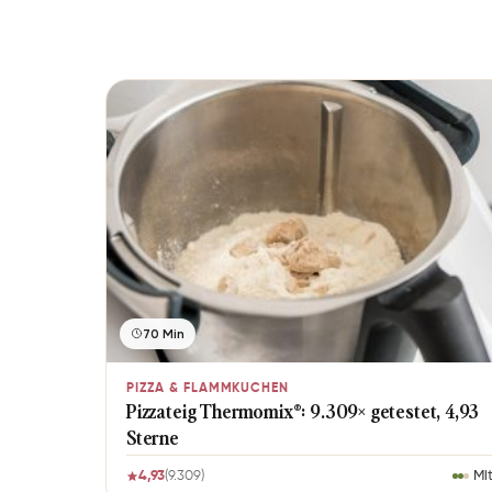
70 Min
PIZZA & FLAMMKUCHEN
Pizzateig Thermomix®: 9.309× getestet, 4,93
Sterne
4,93
(9.309)
Mit