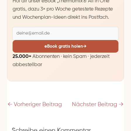
Hol dir unser eBook „Thermomix® All in One"
gratis, dazu 3× pro Woche getestete Rezepte
und Wochenplan-Ideen direkt ins Postfach.
E
-
M
eBook gratis holen
→
a
25.000+
Abonnenten · kein Spam · jederzeit
i
abbestellbar
l
-
A
d
r
e
←
Vorheriger Beitrag
Nächster Beitrag
→
s
s
e
Schreibe einen Kommentar