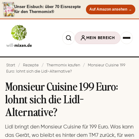
Anzeige
Unser Eisbuch: über 70 Eisrezepte
Auf Amazon ansehen →
für den Thermomix®
MEIN BEREICH
Start
/
Rezepte
/
Thermomix kaufen
/
Monsieur Cuisine 199
Euro: lohnt sich die Lidl-Alternative?
Monsieur Cuisine 199 Euro:
lohnt sich die Lidl-
Alternative?
Lidl bringt den Monsieur Cuisine für 199 Euro. Was kann
das Gerät, wo bleibt es hinter dem TM7 zurück, für wen