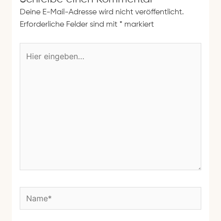
Deine E-Mail-Adresse wird nicht veröffentlicht.
Erforderliche Felder sind mit
*
markiert
H
i
e
r
e
i
n
g
e
b
e
n
N
…
a
m