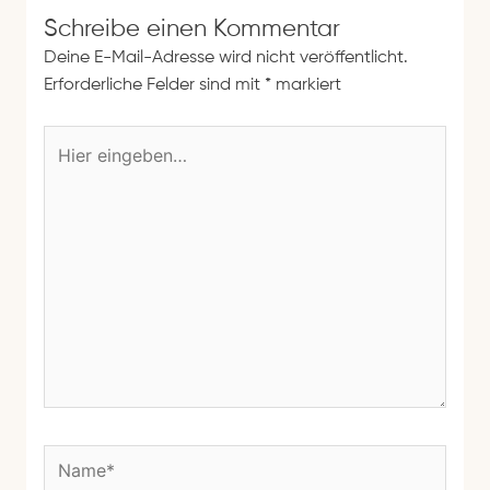
e
Schreibe einen Kommentar
Deine E-Mail-Adresse wird nicht veröffentlicht.
Erforderliche Felder sind mit
*
markiert
H
i
e
r
e
i
n
g
e
b
e
n
N
…
a