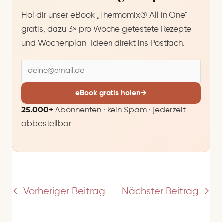
Hol dir unser eBook „Thermomix® All in One"
gratis, dazu 3× pro Woche getestete Rezepte
und Wochenplan-Ideen direkt ins Postfach.
E
-
M
eBook gratis holen
→
a
25.000+
Abonnenten · kein Spam · jederzeit
i
abbestellbar
l
-
A
d
r
e
←
Vorheriger Beitrag
Nächster Beitrag
→
s
s