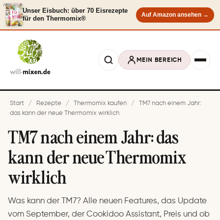
Anzeige
Unser Eisbuch: über 70 Eisrezepte
Auf Amazon ansehen →
für den Thermomix®
MEIN BEREICH
Start
/
Rezepte
/
Thermomix kaufen
/
TM7 nach einem Jahr:
das kann der neue Thermomix wirklich
TM7 nach einem Jahr: das
kann der neue Thermomix
wirklich
Was kann der TM7? Alle neuen Features, das Update
vom September, der Cookidoo Assistant, Preis und ob