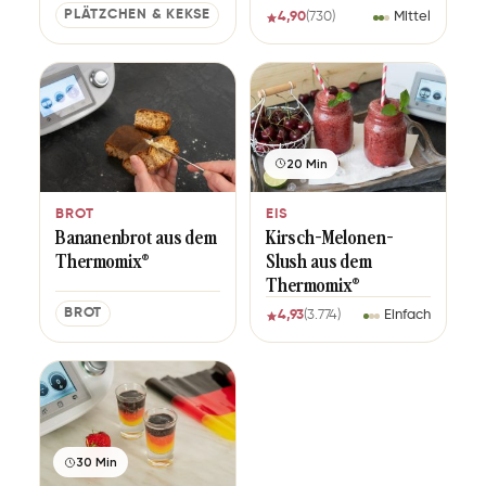
PLÄTZCHEN & KEKSE
4,90
(730)
Mittel
20 Min
BROT
EIS
Bananenbrot aus dem
Kirsch-Melonen-
Thermomix®
Slush aus dem
Thermomix®
BROT
4,93
(3.774)
Einfach
30 Min