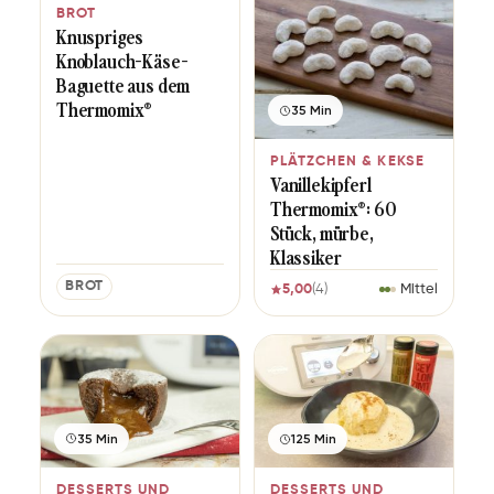
BROT
Knuspriges
Knoblauch-Käse-
Baguette aus dem
Thermomix®
35 Min
PLÄTZCHEN & KEKSE
Vanillekipferl
Thermomix®: 60
Stück, mürbe,
Klassiker
BROT
5,00
(4)
Mittel
35 Min
125 Min
DESSERTS UND
DESSERTS UND