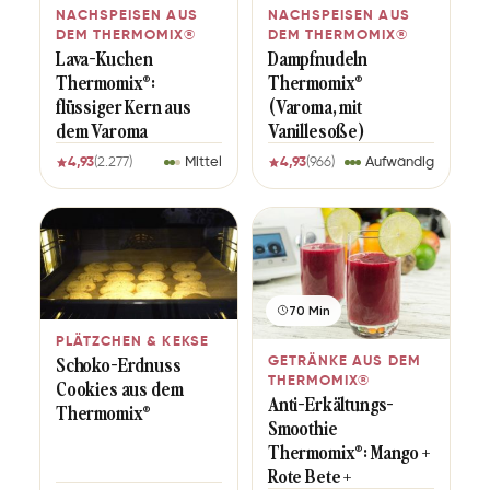
NACHSPEISEN AUS
NACHSPEISEN AUS
DEM THERMOMIX®
DEM THERMOMIX®
Lava-Kuchen
Dampfnudeln
Thermomix®:
Thermomix®
flüssiger Kern aus
(Varoma, mit
dem Varoma
Vanillesoße)
4,93
(2.277)
Mittel
4,93
(966)
Aufwändig
70 Min
PLÄTZCHEN & KEKSE
Schoko-Erdnuss
GETRÄNKE AUS DEM
THERMOMIX®
Cookies aus dem
Anti-Erkältungs-
Thermomix®
Smoothie
Thermomix®: Mango +
Rote Bete +