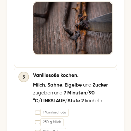
Vanillesoße kochen.
5
Milch
,
Sahne
,
Eigelbe
und
Zucker
zugeben und
7 Minuten/90
°C/LINKSLAUF/Stufe 2
köcheln.
1 Vanilleschote
250 g Milch