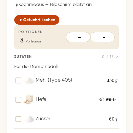
c
Kochmodus — Bildschirm bleibt an
h
e
Gefuehrt kochen
r
PORTIONEN
t
8
−
+
S
Portionen
p
e
ZUTATEN
0 / 13 ✓
i
Für die Dampfnudeln:
c
h
350 g
Mehl (Type 405)
e
r
3/4 Würfel
Hefe
n
60 g
Zucker