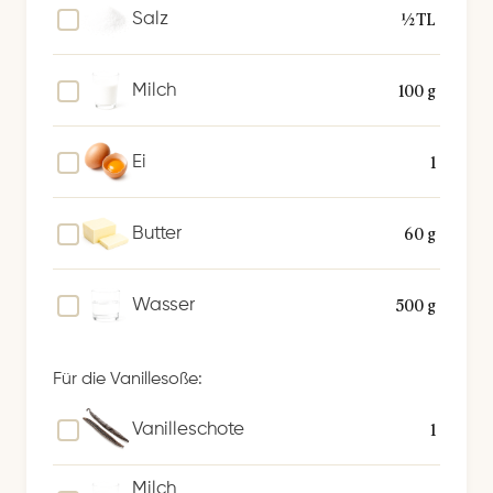
½ TL
Salz
100 g
Milch
1
Ei
60 g
Butter
500 g
Wasser
Für die Vanillesoße:
1
Vanilleschote
Milch