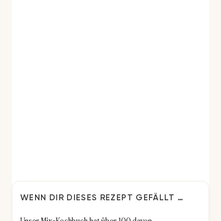
WENN DIR DIESES REZEPT GEFÄLLT …
Unser Mix-Kochbuch hat über 100 davon