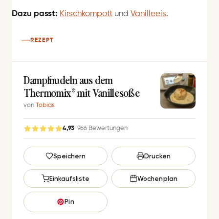
Dazu passt:
Kirschkompott
und
Vanilleeis
.
REZEPT
Dampfnudeln aus dem
Thermomix® mit Vanillesoße
von
Tobias
4,93
· 966 Bewertungen
G
Speichern
Drucken
e
s
Einkaufsliste
Wochenplan
p
e
Pin
i