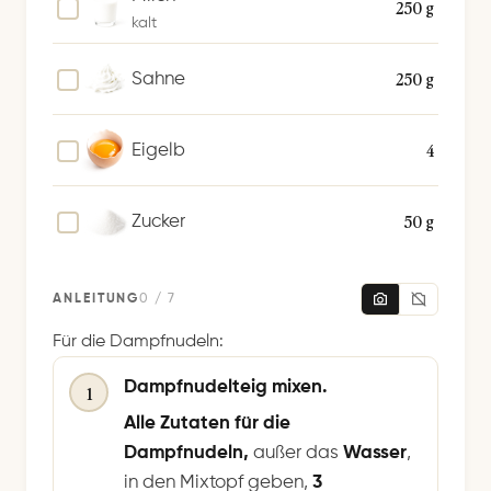
250 g
kalt
250 g
Sahne
4
Eigelb
50 g
Zucker
ANLEITUNG
0 / 7
Für die Dampfnudeln:
Dampfnudelteig mixen.
1
Alle Zutaten für die
Dampfnudeln,
außer das
Wasser
,
in den Mixtopf geben,
3