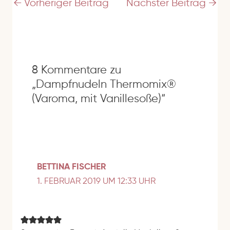
e
←
Vorheriger Beitrag
Nächster Beitrag
→
s
s
e
8 Kommentare zu
„Dampfnudeln Thermomix®
(Varoma, mit Vanillesoße)“
BETTINA FISCHER
1. FEBRUAR 2019 UM 12:33 UHR