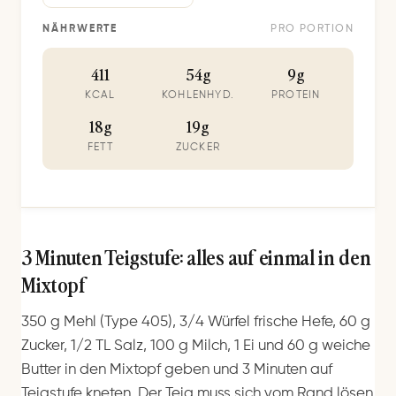
NÄHRWERTE
PRO PORTION
411
54g
9g
KCAL
KOHLENHYD.
PROTEIN
18g
19g
FETT
ZUCKER
3 Minuten Teigstufe: alles auf einmal in den
Mixtopf
350 g Mehl (Type 405), 3/4 Würfel frische Hefe, 60 g
Zucker, 1/2 TL Salz, 100 g Milch, 1 Ei und 60 g weiche
Butter in den Mixtopf geben und 3 Minuten auf
Teigstufe kneten. Der Teig muss sich vom Rand lösen