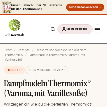
Anzeige
Unser Eisbuch: über 70 Eisrezepte
Auf Amazon ansehen →
für den Thermomix®
MEIN BEREICH
Start
/
Rezepte
/
Desserts und Nachspeisen aus dem
Thermomix®
/
Dampfnudeln Thermomix® (Varoma, mit
Vanillesoße)
DESSERT
THERMOMIX®-REZEPT
Dampfnudeln Thermomix®
(Varoma, mit Vanillesoße)
Wir zeigen dir, wie du die perfekten Thermomix®