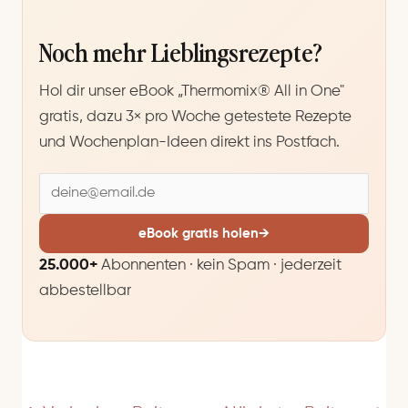
Noch mehr Lieblingsrezepte?
Hol dir unser eBook „Thermomix® All in One"
gratis, dazu 3× pro Woche getestete Rezepte
und Wochenplan-Ideen direkt ins Postfach.
E
-
M
eBook gratis holen
→
a
25.000+
Abonnenten · kein Spam · jederzeit
i
abbestellbar
l
-
A
d
r