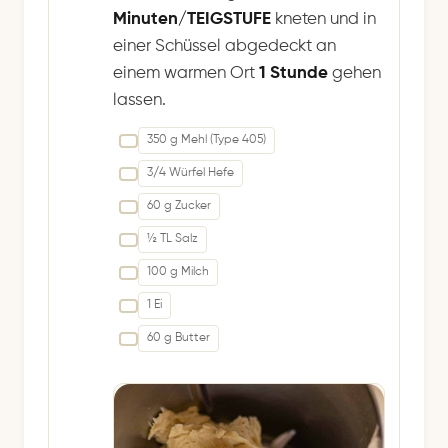
Minuten/TEIGSTUFE
kneten und in
einer Schüssel abgedeckt an
einem warmen Ort
1 Stunde
gehen
lassen.
350 g Mehl (Type 405)
3/4 Würfel Hefe
60 g Zucker
½ TL Salz
100 g Milch
1 Ei
60 g Butter