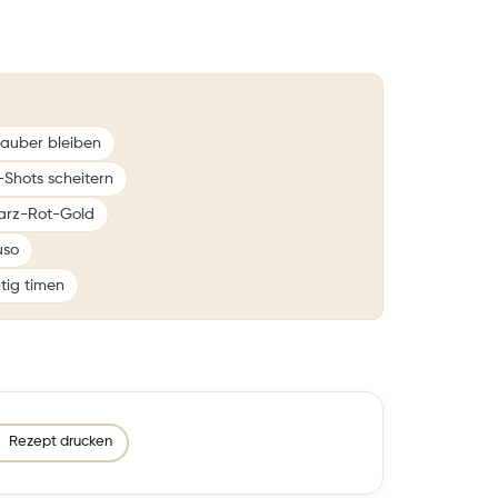
sauber bleiben
-Shots scheitern
warz-Rot-Gold
uso
tig timen
Rezept drucken