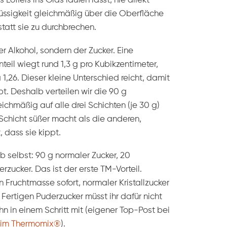
Löffels ins Glas laufen lasst, nie direkt
 Flüssigkeit gleichmäßig über die Oberfläche
statt sie zu durchbrechen.
er Alkohol, sondern der Zucker. Eine
eil wiegt rund 1,3 g pro Kubikzentimeter,
1,26. Dieser kleine Unterschied reicht, damit
bt. Deshalb verteilen wir die 90 g
ichmäßig auf alle drei Schichten (je 30 g)
Schicht süßer macht als die anderen,
, dass sie kippt.
b selbst: 90 g normaler Zucker, 20
erzucker. Das ist der erste TM-Vorteil.
en Fruchtmasse sofort, normaler Kristallzucker
 Fertigen Puderzucker müsst ihr dafür nicht
 in einem Schritt mit (eigener Top-Post bei
 im Thermomix®
).