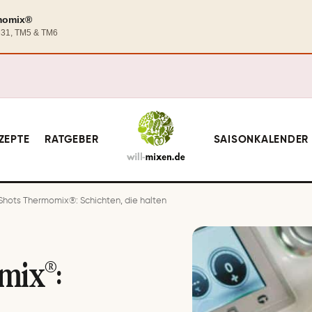
rmomix®
TM31, TM5 & TM6
ZEPTE
RATGEBER
SAISONKALENDER
Shots Thermomix®: Schichten, die halten
mix®: