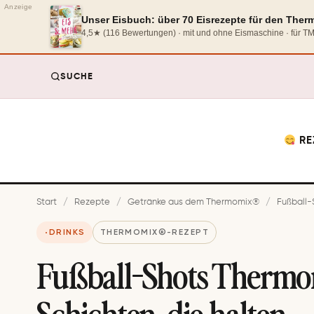
Anzeige
Unser Eisbuch: über 70 Eisrezepte für den The
4,5★ (116 Bewertungen) · mit und ohne Eismaschine · für 
SUCHE
RE
Start
/
Rezepte
/
Getränke aus dem Thermomix®
/
Fußball-
DRINKS
THERMOMIX®-REZEPT
Fußball-Shots Thermo
Schichten, die halten