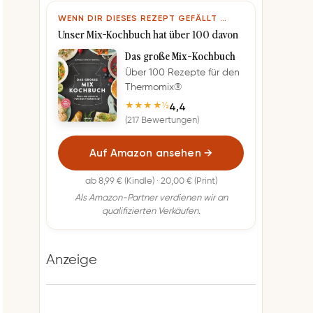
WENN DIR DIESES REZEPT GEFÄLLT …
Unser Mix-Kochbuch hat über 100 davon
Das große Mix-Kochbuch
Über 100 Rezepte für den
Thermomix®
4,4
★★★★½
(217 Bewertungen)
Auf Amazon ansehen
→
ab 8,99 € (Kindle) · 20,00 € (Print)
Als Amazon-Partner verdienen wir an
qualifizierten Verkäufen.
Anzeige