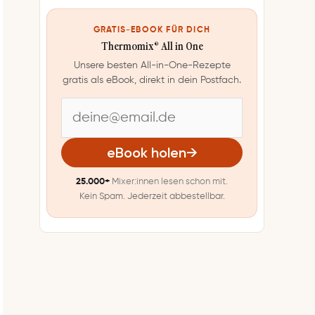
GRATIS-EBOOK FÜR DICH
Thermomix® All in One
Unsere besten All-in-One-Rezepte
gratis als eBook, direkt in dein Postfach.
E
-
eBook holen
→
M
25.000+
Mixer:innen lesen schon mit.
a
Kein Spam. Jederzeit abbestellbar.
i
l
-
A