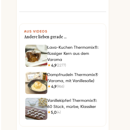
AUS VIDEOS
Andere lieben gerade …
Lava-Kuchen Thermomix®:
flüssiger Kern aus dem
Varoma
4,9
(2277)
★
Dampfnudeln Thermomix®
(Varoma, mit Vanillesoße)
4,9
(966)
★
Vanillekipferl Thermomix®:
60 Stück, mürbe, Klassiker
5,0
(4)
★