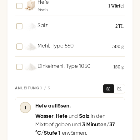
Hefe
1 Würfel
r
frisch
n
2 TL
Salz
500 g
Mehl, Type 550
150 g
Dinkelmehl, Type 1050
ANLEITUNG
0 / 5
Hefe auflösen.
1
Wasser
,
Hefe
und
Salz
in den
Mixtopf geben und
3 Minuten/37
°C/Stufe 1
erwärmen.