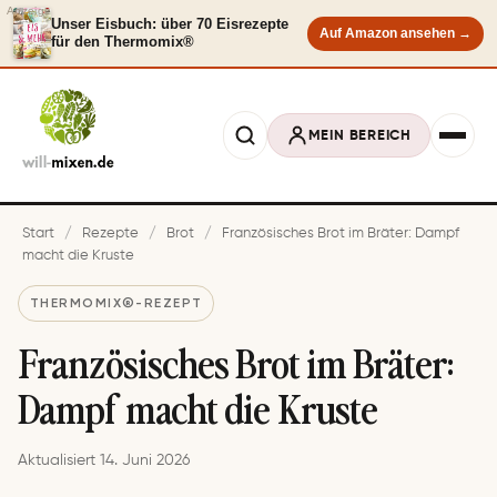
Anzeige
Unser Eisbuch: über 70 Eisrezepte
Auf Amazon ansehen →
für den Thermomix®
MEIN BEREICH
Start
/
Rezepte
/
Brot
/
Französisches Brot im Bräter: Dampf
macht die Kruste
THERMOMIX®-REZEPT
Französisches Brot im Bräter:
Dampf macht die Kruste
Aktualisiert 14. Juni 2026