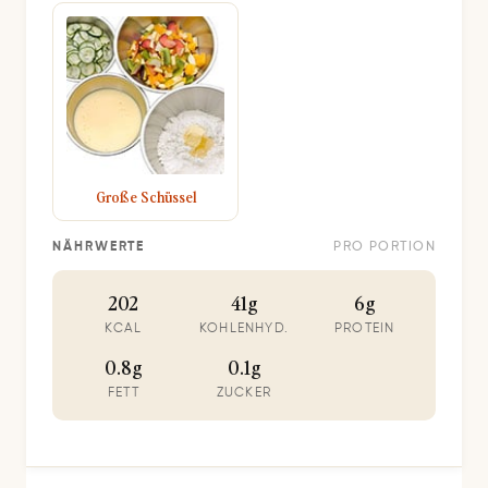
Große Schüssel
NÄHRWERTE
PRO PORTION
202
41g
6g
KCAL
KOHLENHYD.
PROTEIN
0.8g
0.1g
FETT
ZUCKER