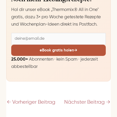
Hol dir unser eBook „Thermomix® All in One"
gratis, dazu 3× pro Woche getestete Rezepte
und Wochenplan-Ideen direkt ins Postfach.
E
-
M
eBook gratis holen
→
a
25.000+
Abonnenten · kein Spam · jederzeit
i
abbestellbar
l
-
A
d
r
e
←
Vorheriger Beitrag
Nächster Beitrag
→
s
s