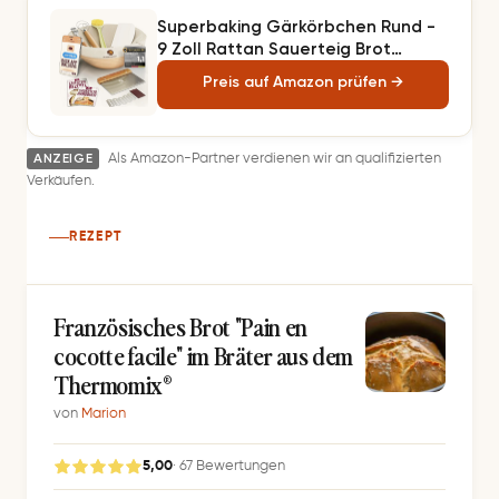
Superbaking Gärkörbchen Rund -
9 Zoll Rattan Sauerteig Brot
Gärkorb - 9-Teiliges Komplettes
Preis auf Amazon prüfen →
Sauerteig Starter Set Brotkö
ANZEIGE
Als Amazon-Partner verdienen wir an qualifizierten
Verkäufen.
REZEPT
Französisches Brot "Pain en
cocotte facile" im Bräter aus dem
Thermomix®
von
Marion
5,00
· 67 Bewertungen