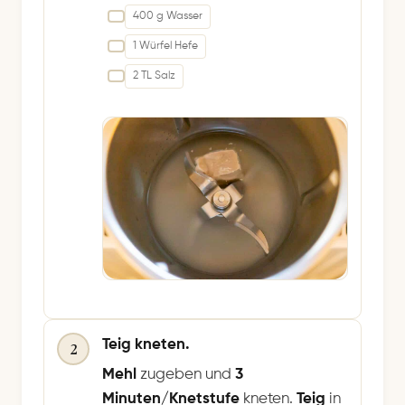
400 g Wasser
1 Würfel Hefe
2 TL Salz
Teig kneten.
2
Mehl
zugeben und
3
Minuten/Knetstufe
kneten.
Teig
in