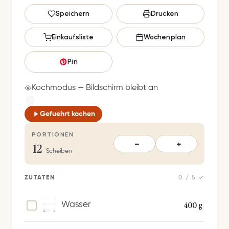
G
Speichern
Drucken
e
s
Einkaufsliste
Wochenplan
p
e
Pin
i
c
Kochmodus — Bildschirm bleibt an
h
e
Gefuehrt kochen
r
PORTIONEN
t
12
−
+
S
Scheiben
p
e
ZUTATEN
0 / 5 ✓
i
c
400 g
Wasser
h
e