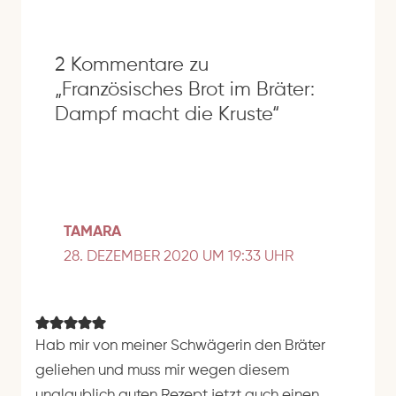
e
2 Kommentare zu
„Französisches Brot im Bräter:
Dampf macht die Kruste“
TAMARA
28. DEZEMBER 2020 UM 19:33 UHR
Hab mir von meiner Schwägerin den Bräter
geliehen und muss mir wegen diesem
unglaublich guten Rezept jetzt auch einen