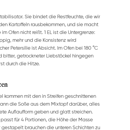
tabilisator. Sie bindet die Restfeuchte, die wir
 den Kartoffeln rausbekommen, und sie macht
m Ofen nicht reißt. 1 EL ist die Untergrenze:
ppig, mehr und die Konsistenz wird
cher Petersilie ist Absicht. Im Ofen bei 180 °C
d bitter, getrockneter Liebstöckel hingegen
st durch die Hitze.
zen
el kommen mit den in Streifen geschnittenen
 dann die Soße aus dem Mixtopf darüber, alles
ete Auflaufform geben und glatt streichen.
 passt für 4 Portionen, die Höhe der Masse
r gestapelt brauchen die unteren Schichten zu