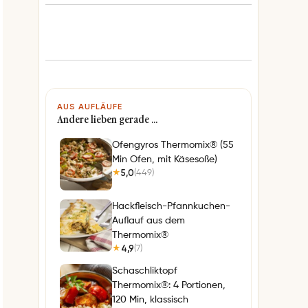
AUS AUFLÄUFE
Andere lieben gerade …
Ofengyros Thermomix® (55
Min Ofen, mit Käsesoße)
5,0
(449)
★
Hackfleisch-Pfannkuchen-
Auflauf aus dem
Thermomix®
4,9
(7)
★
Schaschliktopf
Thermomix®: 4 Portionen,
120 Min, klassisch