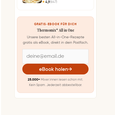
4,9
(647)
★
GRATIS-EBOOK FÜR DICH
Thermomix® All in One
Unsere besten All-in-One-Rezepte
gratis als eBook, direkt in dein Postfach.
E
-
eBook holen
→
M
25.000+
Mixer:innen lesen schon mit.
a
Kein Spam. Jederzeit abbestellbar.
i
l