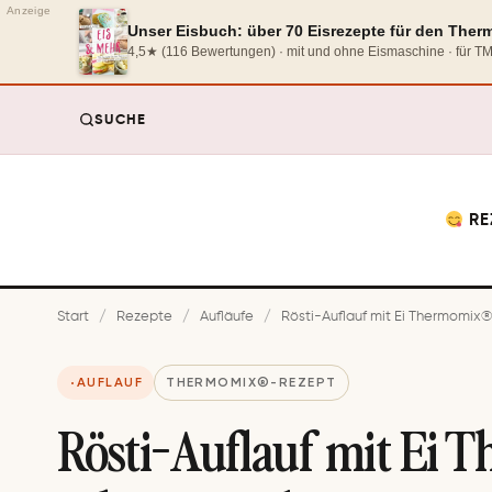
Anzeige
Unser Eisbuch: über 70 Eisrezepte für den The
4,5★ (116 Bewertungen) · mit und ohne Eismaschine · für 
SUCHE
RE
Start
/
Rezepte
/
Aufläufe
/
Rösti-Auflauf mit Ei Thermomix®:
AUFLAUF
THERMOMIX®-REZEPT
Rösti-Auflauf mit Ei 