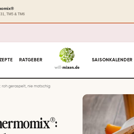
rmomix®
TM31, TM5 & TM6
ZEPTE
RATGEBER
SAISONKALENDER
 roh geraspelt, nie matschig
Thermomix®: