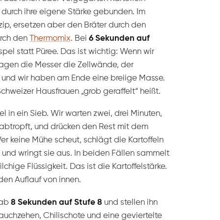
 durch ihre eigene Stärke gebunden. Im
zip, ersetzen aber den Bräter durch den
rch den
Thermomix
. Bei
6 Sekunden auf
l statt Püree. Das ist wichtig: Wenn wir
lagen die Messer die Zellwände, der
aus und wir haben am Ende eine breiige Masse.
 Schweizer Hausfrauen „grob geraffelt“ heißt.
in ein Sieb. Wir warten zwei, drei Minuten,
 abtropft, und drücken den Rest mit dem
Wer keine Mühe scheut, schlägt die Kartoffeln
h und wringt sie aus. In beiden Fällen sammelt
hige Flüssigkeit. Das ist die Kartoffelstärke.
den Auflauf von innen.
rab
8 Sekunden auf Stufe 8
und stellen ihn
uchzehen, Chilischote und eine geviertelte