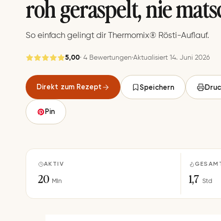
roh geraspelt, nie mats
So einfach gelingt dir Thermomix® Rösti-Auflauf.
5,00
· 4 Bewertungen
·
Aktualisiert 14. Juni 2026
Gespeichert
Direkt zum Rezept
Speichern
Druc
Speichern
Pin
AKTIV
GESAM
20
1,7
Min
Std