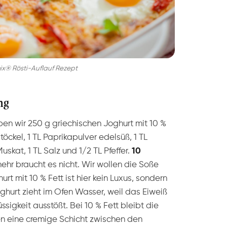
x® Rösti-Auflauf Rezept
ng
n wir 250 g griechischen Joghurt mit 10 %
stöckel, 1 TL Paprikapulver edelsüß, 1 TL
skat, 1 TL Salz und 1/2 TL Pfeffer.
10
ehr braucht es nicht. Wir wollen die Soße
rt mit 10 % Fett ist hier kein Luxus, sondern
hurt zieht im Ofen Wasser, weil das Eiweiß
üssigkeit ausstößt. Bei 10 % Fett bleibt die
n eine cremige Schicht zwischen den