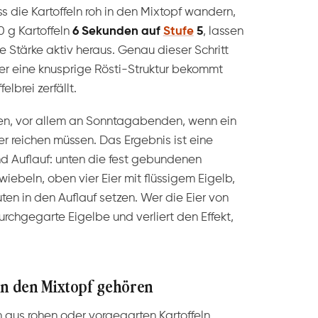
s die Kartoffeln roh in den Mixtopf wandern,
0 g Kartoffeln
6 Sekunden auf
Stufe
5
, lassen
ie Stärke aktiv heraus. Genau dieser Schritt
ter eine knusprige Rösti-Struktur bekommt
lbrei zerfällt.
ren, vor allem an Sonntagabenden, wenn ein
ier reichen müssen. Das Ergebnis ist eine
d Auflauf: unten die fest gebundenen
wiebeln, oben vier Eier mit flüssigem Eigelb,
uten in den Auflauf setzen. Wer die Eier von
chgegarte Eigelbe und verliert den Effekt,
in den Mixtopf gehören
 aus rohen oder vorgegarten Kartoffeln