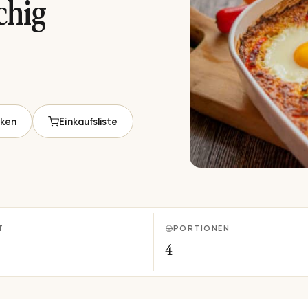
chig
ken
Einkaufsliste
T
PORTIONEN
4