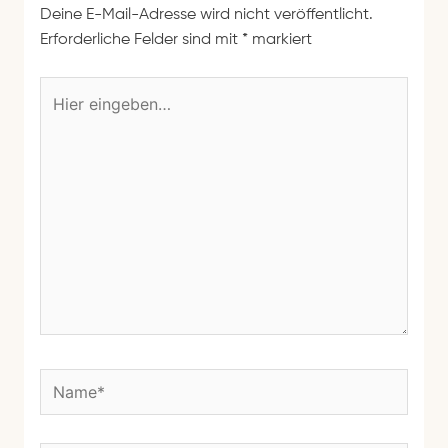
Deine E-Mail-Adresse wird nicht veröffentlicht.
Erforderliche Felder sind mit
*
markiert
H
i
e
r
e
i
n
g
e
b
e
n
N
…
a
m