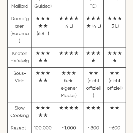
Maillard
Guided)
°C)
Dampfg
★★★
★★★★
★★★
★★★
aren
★★
(4 L)
★ (4 L)
(3 L)
(Varoma
(6,8 L)
)
Kneten
★★★
★★★★
★★★
★★★
Hefeteig
★★
★
★
Sous-
★★★
★★★
★★
★★
Vide
★★
(kein
(nicht
(nicht
eigener
offiziell
offiziell)
Modus)
)
Slow
★★★
★★★★
★★★
★★
Cooking
★★
Rezept-
100.000
~1.000
~800
~600