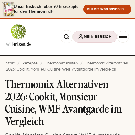
Anzeige
Unser Eisbuch: über 70 Eisrezepte
Auf Amazon ansehen →
für den Thermomix®
MEIN BEREICH
Start
/
Rezepte
/
Thermomix kaufen
/
Thermomix Alternativen
2026: Cookit, Monsieur Cuisine, WMF Avantgarde im Vergleich
Thermomix Alternativen
2026: Cookit, Monsieur
Cuisine, WMF Avantgarde im
Vergleich