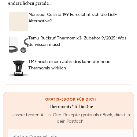
Andere lieben gerade …
Monsieur Cuisine 199 Euro: lohnt sich die Lidl-
Alternative?
Temu Rückruf Thermomix®-Zubehör 9/2025: Was
du wissen musst
TM7 nach einem Jahr: das kann der neue
Thermomix wirklich
GRATIS-EBOOK FÜR DICH
Thermomix® All in One
Unsere besten All-in-One-Rezepte gratis als eBook, direkt in
dein Postfach.
E