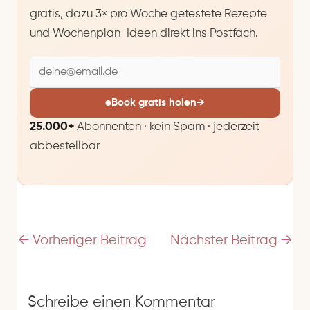
gratis, dazu 3× pro Woche getestete Rezepte
und Wochenplan-Ideen direkt ins Postfach.
E
-
M
eBook gratis holen
→
a
25.000+
Abonnenten · kein Spam · jederzeit
i
abbestellbar
l
-
A
d
r
e
←
Vorheriger Beitrag
Nächster Beitrag
→
s
s
e
Schreibe einen Kommentar