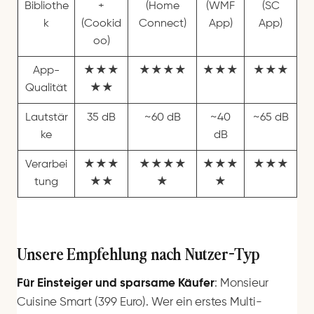
Bibliothe
+
(Home
(WMF
(SC
k
(Cookid
Connect)
App)
App)
oo)
App-
★★★
★★★★
★★★
★★★
Qualität
★★
Lautstär
35 dB
~60 dB
~40
~65 dB
ke
dB
Verarbei
★★★
★★★★
★★★
★★★
tung
★★
★
★
Unsere Empfehlung nach Nutzer-Typ
Für Einsteiger und sparsame Käufer
: Monsieur
Cuisine Smart (399 Euro). Wer ein erstes Multi-