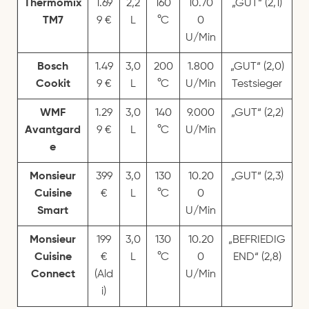
Thermomix
1.69
2,2
160
10.70
„GUT“ (2,1)
TM7
9 €
L
°C
0
U/Min
Bosch
1.49
3,0
200
1.800
„GUT“ (2,0)
Cookit
9 €
L
°C
U/Min
Testsieger
WMF
1.29
3,0
140
9.000
„GUT“ (2,2)
Avantgard
9 €
L
°C
U/Min
e
Monsieur
399
3,0
130
10.20
„GUT“ (2,3)
Cuisine
€
L
°C
0
Smart
U/Min
Monsieur
199
3,0
130
10.20
„BEFRIEDIG
Cuisine
€
L
°C
0
END“ (2,8)
Connect
(Ald
U/Min
i)