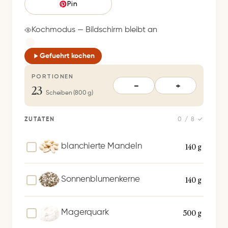
e
Pin
i
c
Kochmodus — Bildschirm bleibt an
h
e
Gefuehrt kochen
r
PORTIONEN
t
23
−
+
S
Scheiben (800 g)
p
e
ZUTATEN
0 / 8 ✓
i
c
140 g
blanchierte Mandeln
h
e
140 g
Sonnenblumenkerne
r
n
500 g
Magerquark