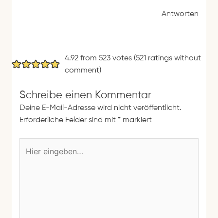
Antworten
4.92 from 523 votes (
521 ratings without
comment
)
Schreibe einen Kommentar
Deine E-Mail-Adresse wird nicht veröffentlicht.
Erforderliche Felder sind mit
*
markiert
H
i
e
r
e
i
n