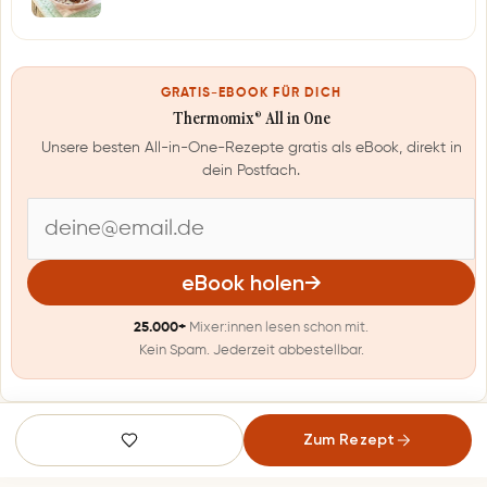
GRATIS-EBOOK FÜR DICH
Thermomix® All in One
Unsere besten All-in-One-Rezepte gratis als eBook, direkt in
dein Postfach.
E
-
eBook holen
→
M
25.000+
Mixer:innen lesen schon mit.
a
Kein Spam. Jederzeit abbestellbar.
i
l
Zum Rezept
-