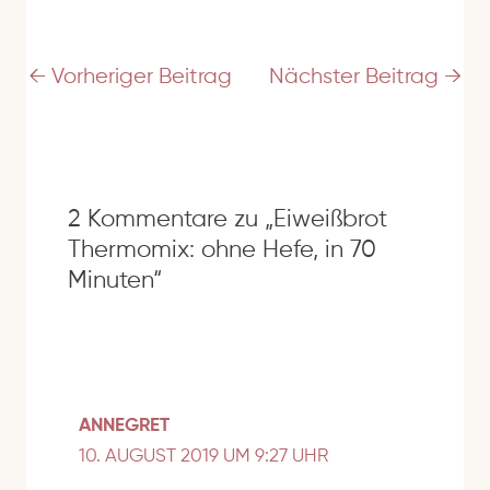
d
r
e
←
Vorheriger Beitrag
Nächster Beitrag
→
s
s
e
2 Kommentare zu „Eiweißbrot
Thermomix: ohne Hefe, in 70
Minuten“
ANNEGRET
10. AUGUST 2019 UM 9:27 UHR