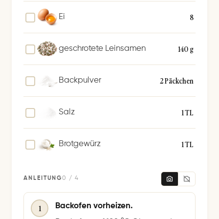
8
Ei
140 g
geschrotete Leinsamen
2 Päckchen
Backpulver
1 TL
Salz
1 TL
Brotgewürz
ANLEITUNG
0 / 4
Backofen vorheizen.
1