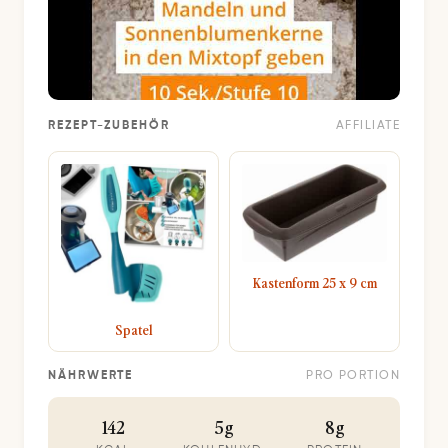
REZEPT-ZUBEHÖR
AFFILIATE
Kastenform 25 x 9 cm
Spatel
NÄHRWERTE
PRO PORTION
142
5g
8g