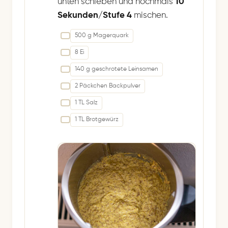
unten schieben und nochmals
10
Sekunden/Stufe 4
mischen.
500 g Magerquark
8 Ei
140 g geschrotete Leinsamen
2 Päckchen Backpulver
1 TL Salz
1 TL Brotgewürz