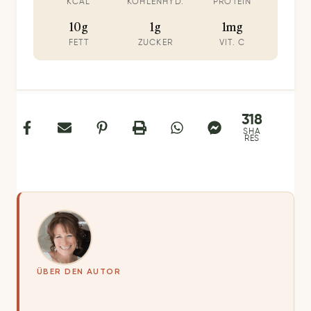
KCAL
KOHLENHYD.
PROTEIN
10g
1g
1mg
FETT
ZUCKER
VIT. C
318
SHA
RES
ÜBER DEN AUTOR