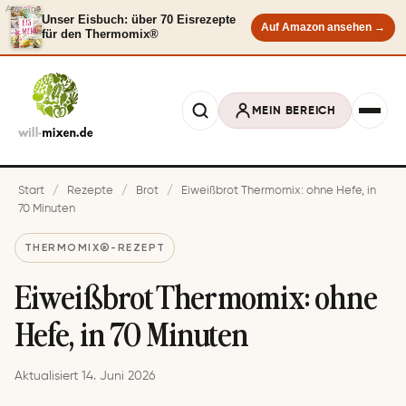
Anzeige
Unser Eisbuch: über 70 Eisrezepte
Auf Amazon ansehen →
für den Thermomix®
MEIN BEREICH
Start
/
Rezepte
/
Brot
/
Eiweißbrot Thermomix: ohne Hefe, in
70 Minuten
THERMOMIX®-REZEPT
Eiweißbrot Thermomix: ohne
Hefe, in 70 Minuten
Aktualisiert 14. Juni 2026