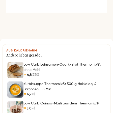
e
s
s
e
*
AUS KALORIENARM
Andere lieben gerade …
Low Carb Leinsamen-Quark-Brot Thermomix®:
ohne Mehl
4,8
(550)
★
Kürbissuppe Thermomix®: 500 g Hokkaido, 4
Portionen, 55 Min
4,9
(8)
★
Low Carb Quinoa-Müsli aus dem Thermomix®
5,0
(6)
★