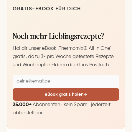
GRATIS-EBOOK FÜR DICH
Noch mehr Lieblingsrezepte?
Hol dir unser eBook „Thermomix® All in One"
gratis, dazu 3× pro Woche getestete Rezepte
und Wochenplan-Ideen direkt ins Postfach.
E
-
M
eBook gratis holen
→
a
25.000+
Abonnenten · kein Spam · jederzeit
i
abbestellbar
l
-
A