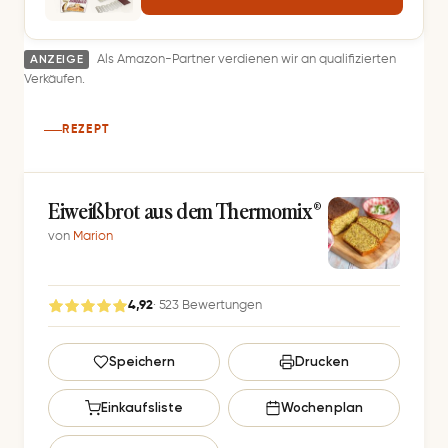
Sauerteig Starter Set Brotkö
ANZEIGE
Als Amazon-Partner verdienen wir an qualifizierten
Verkäufen.
REZEPT
Eiweißbrot aus dem Thermomix®
von
Marion
4,92
· 523 Bewertungen
G
Speichern
Drucken
e
s
Einkaufsliste
Wochenplan
p