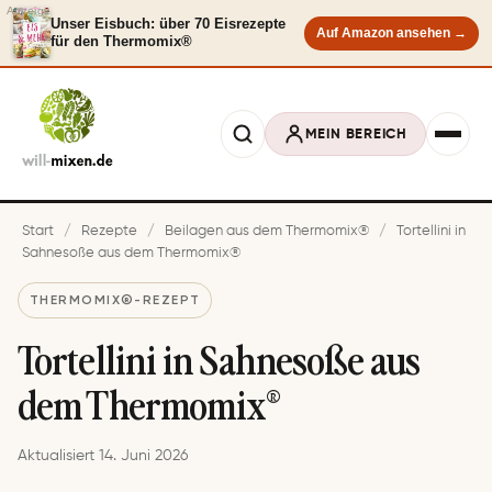
Anzeige
Unser Eisbuch: über 70 Eisrezepte
Auf Amazon ansehen →
für den Thermomix®
MEIN BEREICH
Start
/
Rezepte
/
Beilagen aus dem Thermomix®
/
Tor­tel­li­ni in
Sah­ne­so­ße aus dem Thermomix®
THERMOMIX®-REZEPT
Tor­tel­li­ni in Sah­ne­so­ße aus
dem Thermomix®
Aktualisiert 14. Juni 2026