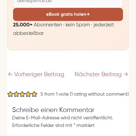
-
M
eBook gratis holen
→
a
25.000+
Abonnenten · kein Spam · jederzeit
i
abbestellbar
l
-
A
d
r
e
←
Vorheriger Beitrag
Nächster Beitrag
→
s
s
5 from 1 vote (
1 rating without comment
)
e
Schreibe einen Kommentar
Deine E-Mail-Adresse wird nicht veröffentlicht.
Erforderliche Felder sind mit
*
markiert