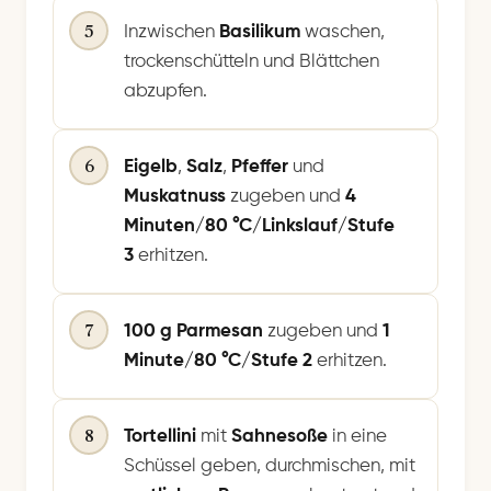
5
Inzwischen
Basilikum
waschen,
trockenschütteln und Blättchen
abzupfen.
6
Eigelb
,
Salz
,
Pfeffer
und
Muskatnuss
zugeben und
4
Minuten/80 °C/Linkslauf/Stufe
3
erhitzen.
7
100 g Parmesan
zugeben und
1
Minute/80 °C/Stufe 2
erhitzen.
8
Tortellini
mit
Sahnesoße
in eine
Schüssel geben, durchmischen, mit