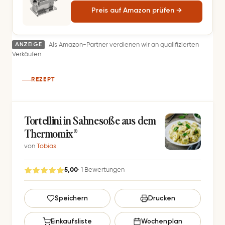
Lasagne, Fettuccine, Tagliolini,
Preis auf Amazon prüfen →
Verchromter Stahl, Ko
ANZEIGE
Als Amazon-Partner verdienen wir an qualifizierten
Verkäufen.
REZEPT
Tor­tel­li­ni in Sah­ne­so­ße aus dem
Thermomix®
von
Tobias
5,00
· 1 Bewertungen
G
Speichern
Drucken
e
s
Einkaufsliste
Wochenplan