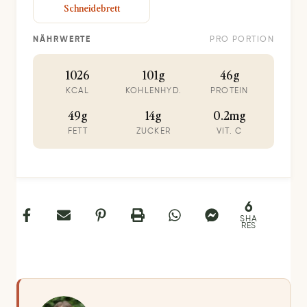
Schneidebrett
NÄHRWERTE
PRO PORTION
1026
101g
46g
KCAL
KOHLENHYD.
PROTEIN
49g
14g
0.2mg
FETT
ZUCKER
VIT. C
6
SHA
RES