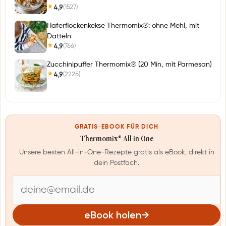
4,9
(1527)
★
Haferflockenkekse Thermomix®: ohne Mehl, mit
Datteln
4,9
(766)
★
Zucchinipuffer Thermomix® (20 Min, mit Parmesan)
4,9
(2225)
★
GRATIS-EBOOK FÜR DICH
Thermomix® All in One
Unsere besten All-in-One-Rezepte gratis als eBook, direkt in
dein Postfach.
E
-
eBook holen
→
M