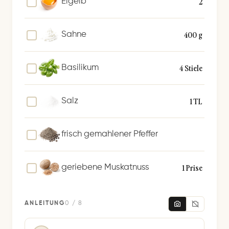
2
Eigelb
400 g
Sahne
4 Stiele
Basilikum
1 TL
Salz
frisch gemahlener Pfeffer
1 Prise
geriebene Muskatnuss
ANLEITUNG
0 / 8