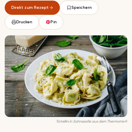
Direkt zum Rezept
Speichern
Drucken
Pin
Tor­tel­li­ni in Sah­ne­so­ße aus dem Thermomix®