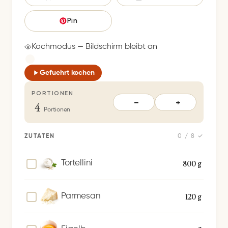
p
e
Pin
i
c
Kochmodus — Bildschirm bleibt an
h
e
Gefuehrt kochen
r
PORTIONEN
t
4
−
+
S
Portionen
p
e
ZUTATEN
0 / 8 ✓
i
c
800 g
Tortellini
h
e
120 g
Parmesan
r
n