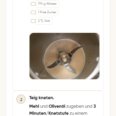
170 g Wasser
1 Prise Zucker
2 TL Salz
Teig kneten.
2
Mehl
und
Olivenöl
zugeben und
3
Minuten/Knetstufe
zu einem