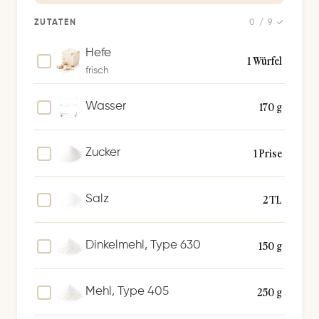
p
e
ZUTATEN
0 / 9 ✓
i
Hefe
c
1 Würfel
frisch
h
e
170 g
Wasser
r
n
1 Prise
Zucker
2 TL
Salz
150 g
Dinkelmehl, Type 630
250 g
Mehl, Type 405