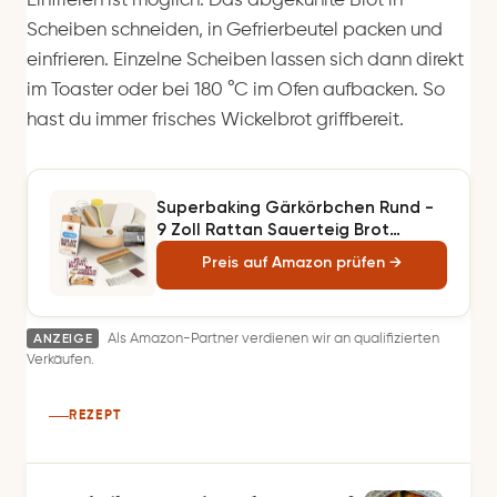
Einfrieren ist möglich: Das abgekühlte Brot in
Scheiben schneiden, in Gefrierbeutel packen und
einfrieren. Einzelne Scheiben lassen sich dann direkt
im Toaster oder bei 180 °C im Ofen aufbacken. So
hast du immer frisches Wickelbrot griffbereit.
Superbaking Gärkörbchen Rund -
9 Zoll Rattan Sauerteig Brot
Gärkorb - 9-Teiliges Komplettes
Preis auf Amazon prüfen →
Sauerteig Starter Set Brotkö
ANZEIGE
Als Amazon-Partner verdienen wir an qualifizierten
Verkäufen.
REZEPT