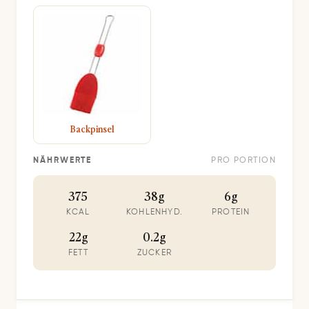
Backpinsel
NÄHRWERTE
PRO PORTION
375
38g
6g
KCAL
KOHLENHYD.
PROTEIN
22g
0.2g
FETT
ZUCKER