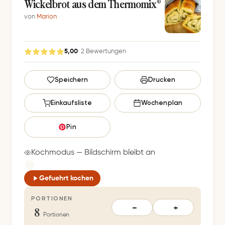
Wickelbrot aus dem Thermomix®
von
Marion
5,00
· 2 Bewertungen
G
Speichern
Drucken
e
s
Einkaufsliste
Wochenplan
p
e
Pin
i
c
Kochmodus — Bildschirm bleibt an
h
e
Gefuehrt kochen
r
PORTIONEN
t
8
−
+
S
Portionen