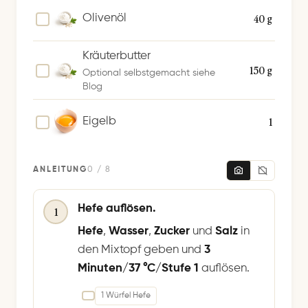
40 g
Olivenöl
Kräuterbutter
150 g
Optional selbstgemacht siehe
Blog
1
Eigelb
ANLEITUNG
0 / 8
Hefe auflösen.
1
Hefe
,
Wasser
,
Zucker
und
Salz
in
den Mixtopf geben und
3
Minuten/37 °C/Stufe 1
auflösen.
1 Würfel Hefe