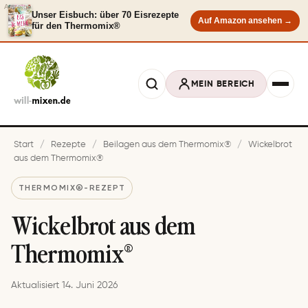
Anzeige
Unser Eisbuch: über 70 Eisrezepte
Auf Amazon ansehen →
für den Thermomix®
MEIN BEREICH
Start
/
Rezepte
/
Beilagen aus dem Thermomix®
/
Wickelbrot
aus dem Thermomix®
THERMOMIX®-REZEPT
Wickelbrot aus dem
Thermomix®
Aktualisiert 14. Juni 2026