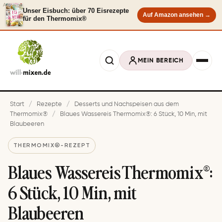
Anzeige
Unser Eisbuch: über 70 Eisrezepte
Auf Amazon ansehen →
für den Thermomix®
MEIN BEREICH
Start
/
Rezepte
/
Desserts und Nachspeisen aus dem
Thermomix®
/
Blaues Wassereis Thermomix®: 6 Stück, 10 Min, mit
Blaubeeren
THERMOMIX®-REZEPT
Blaues Wassereis Thermomix®:
6 Stück, 10 Min, mit
Blaubeeren