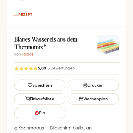
REZEPT
Blaues Wassereis aus dem
Thermomix®
von
Tobias
5,00
· 3 Bewertungen
G
Speichern
Drucken
e
s
Einkaufsliste
Wochenplan
p
e
Pin
i
c
Kochmodus — Bildschirm bleibt an