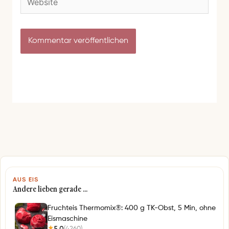
e
i
b
l
s
-
i
A
t
d
e
r
e
s
s
e
*
AUS EIS
Andere lieben gerade …
Fruchteis Thermomix®: 400 g TK-Obst, 5 Min, ohne
Eismaschine
5,0
(4260)
★