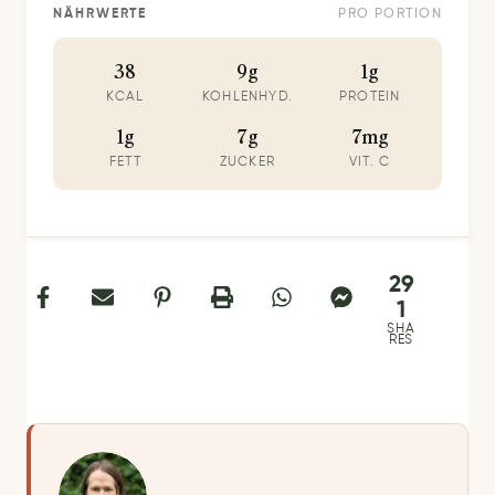
NÄHRWERTE
PRO PORTION
38
9g
1g
KCAL
KOHLENHYD.
PROTEIN
1g
7g
7mg
FETT
ZUCKER
VIT. C
29
1
SHA
RES