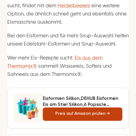
sucht, findet mit dem
Heidelbeereis
eine weitere
Option, die ähnlich schnell geht und ebenfalls ohne
Eismaschine auskommt.
Bei den Eisformen und für mehr Sirup-Auswahl helfen
unsere Edelstahl-Eisformen und Sirup-Auswahl.
Wer mehr Eis-Rezepte sucht:
Eis aus dem
Thermomix®
sammelt Wassereis, Softeis und
Sahneeis aus dem Thermomix®.
Eisformen Silikon,DEHUB Eisformen
Eis am Stiel Silikon,6 Popsicle
Formen Set,LFGB Geprüft und BPA
Preis auf Amazon prüfen →
Frei Eisform Lebensmittelqualität
EIS-Pop-Hersteller,Ice Lolly Mold
mit Sticks und Tropfschutz(Blau)