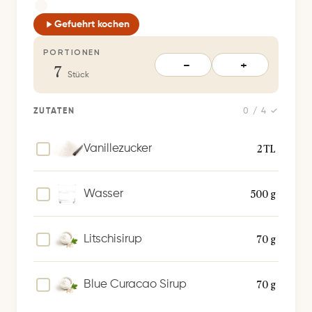
h
e
Gefuehrt kochen
r
PORTIONEN
t
7
−
+
S
Stück
p
e
ZUTATEN
0 / 4 ✓
i
c
2 TL
Vanillezucker
h
e
500 g
Wasser
r
n
70 g
Litschisirup
70 g
Blue Curacao Sirup