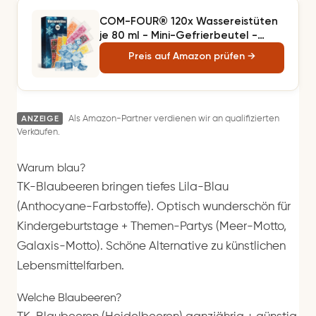
COM-FOUR® 120x Wassereistüten
je 80 ml - Mini-Gefrierbeutel -
Eisform für hausgemachtes
Preis auf Amazon prüfen →
Wassereis - Stangenwassereis-
Tüte mit Zipverschluss (120 Stück -
Wassereistüte transparent)
ANZEIGE
Als Amazon-Partner verdienen wir an qualifizierten
Verkäufen.
Warum blau?
TK-Blaubeeren bringen tiefes Lila-Blau
(Anthocyane-Farbstoffe). Optisch wunderschön für
Kindergeburtstage + Themen-Partys (Meer-Motto,
Galaxis-Motto). Schöne Alternative zu künstlichen
Lebensmittelfarben.
Welche Blaubeeren?