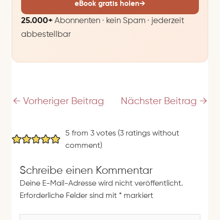
M
eBook gratis holen
→
a
25.000+
Abonnenten · kein Spam · jederzeit
i
abbestellbar
l
-
A
d
r
e
←
Vorheriger Beitrag
Nächster Beitrag
→
s
s
5 from 3 votes (
3 ratings without
e
comment
)
Schreibe einen Kommentar
Deine E-Mail-Adresse wird nicht veröffentlicht.
Erforderliche Felder sind mit
*
markiert
H