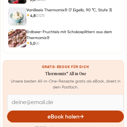
Vanilleeis Thermomix® (7 Eigelb, 90 °C, Stufe 3)
4,8
(2125)
★
Erdbeer-Fruchteis mit Schokosplittern aus dem
Thermomix®
5,0
(6)
★
GRATIS-EBOOK FÜR DICH
Thermomix® All in One
Unsere besten All-in-One-Rezepte gratis als eBook, direkt in
dein Postfach.
E
-
eBook holen
→
M