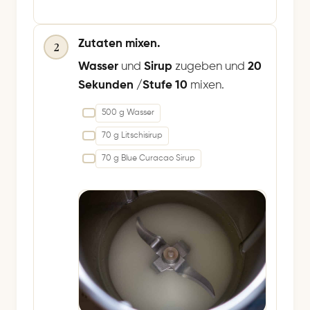
Zutaten mixen.
2
Wasser
und
Sirup
zugeben und
20
Sekunden /Stufe 10
mixen.
500 g Wasser
70 g Litschisirup
70 g Blue Curacao Sirup