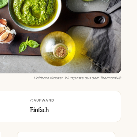
Haltbare Kräuter-Würzpaste aus dem Thermomix®
AUFWAND
Einfach