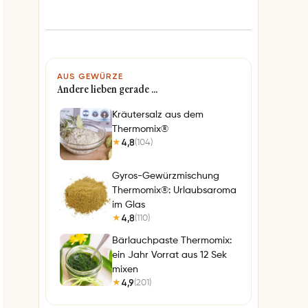
AUS GEWÜRZE
Andere lieben gerade …
Kräutersalz aus dem
Thermomix®
4,8
(104)
★
Gyros-Gewürzmischung
Thermomix®: Urlaubsaroma
im Glas
4,8
(110)
★
Bärlauchpaste Thermomix:
ein Jahr Vorrat aus 12 Sek
mixen
4,9
(201)
★