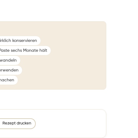
rklich konservieren
 Paste sechs Monate hält
bwandeln
verwenden
 machen
Rezept drucken