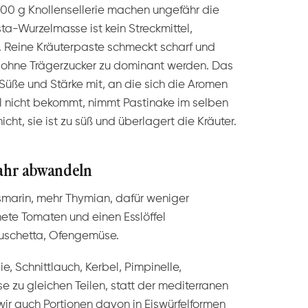
100 g Knollensellerie machen ungefähr die
a-Wurzelmasse ist kein Streckmittel,
Reine Kräuterpaste schmeckt scharf und
le ohne Trägerzucker zu dominant werden. Das
Süße und Stärke mit, an die sich die Aromen
el nicht bekommt, nimmt Pastinake im selben
ht, sie ist zu süß und überlagert die Kräuter.
Jahr abwandeln
marin, mehr Thymian, dafür weniger
knete Tomaten und einen Esslöffel
ruschetta, Ofengemüse.
ie, Schnittlauch, Kerbel, Pimpinelle,
e zu gleichen Teilen, statt der mediterranen
wir auch Portionen davon in Eiswürfelformen