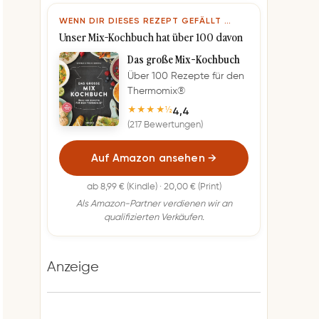
WENN DIR DIESES REZEPT GEFÄLLT …
Unser Mix-Kochbuch hat über 100 davon
Das große Mix-Kochbuch
Über 100 Rezepte für den
Thermomix®
4,4
★★★★½
(217 Bewertungen)
Auf Amazon ansehen
→
ab 8,99 € (Kindle) · 20,00 € (Print)
Als Amazon-Partner verdienen wir an
qualifizierten Verkäufen.
Anzeige