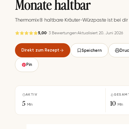
Monate haltbar
Thermomix® haltbare Kräuter-Würzpaste ist bei dir a
5,00
· 3 Bewertungen
·
Aktualisiert 20. Juni 2026
Gespeichert
Direkt zum Rezept
Speichern
Druc
Speichern
Pin
AKTIV
GESAM
5
10
Min
Min