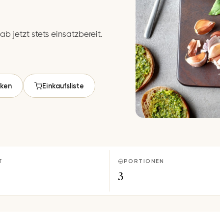
b jetzt stets einsatzbereit.
ken
Einkaufsliste
T
PORTIONEN
3