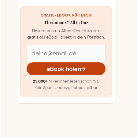
GRATIS-EBOOK FÜR DICH
Thermomix® All in One
Unsere besten All-in-One-Rezepte
gratis als eBook, direkt in dein Postfach.
E
-
eBook holen
→
M
25.000+
Mixer:innen lesen schon mit.
a
Kein Spam. Jederzeit abbestellbar.
i
l
-
A