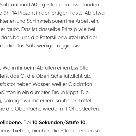
 Salz auf rund 600 g Pflanzenmasse landen
fähr 14 Prozent in der fertigen Paste. Ab etwa
akterien und Schimmelsporen ihre Arbeit ein,
er raubt. Das ist dasselbe Prinzip wie bei
 dass bei uns die Petersilienwurzel und der
ern, die das Salz weniger aggressiv
.
Wenn ihr beim Abfüllen einen Esslöffel
ießt das Öl die Oberfläche luftdicht ab.
bsfaktor neben Wasser, weil er Oxidation
rünton in ein dumpfes Braun kippt. Die
, solange wir mit einem sauberen Löffel
me die Oberfläche wieder mit Öl bedecken.
Zellebene.
Bei
10 Sekunden/Stufe 10
,
chenschieben, brechen die Pflanzenzellen so