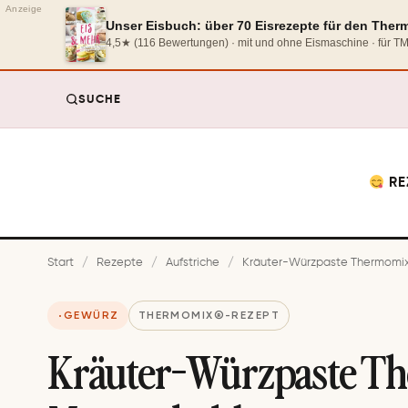
Anzeige
Unser Eisbuch: über 70 Eisrezepte für den The
4,5★ (116 Bewertungen) · mit und ohne Eismaschine · für 
SUCHE
RE
Start
/
Rezepte
/
Aufstriche
/
Kräuter-Würzpaste Thermomix
GEWÜRZ
THERMOMIX®-REZEPT
Kräuter-Würzpaste Th