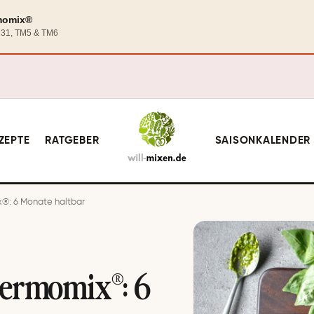
rmomix®
TM31, TM5 & TM6
ZEPTE
RATGEBER
SAISONKALENDER
®: 6 Monate haltbar
ermomix®: 6