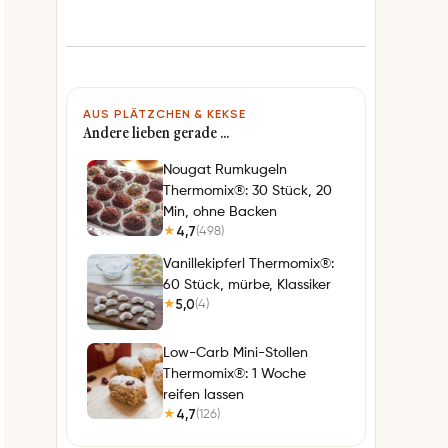
AUS PLÄTZCHEN & KEKSE
Andere lieben gerade …
Nougat Rumkugeln
Thermomix®: 30 Stück, 20
Min, ohne Backen
4,7
(498)
★
Vanillekipferl Thermomix®:
60 Stück, mürbe, Klassiker
5,0
(4)
★
Low-Carb Mini-Stollen
Thermomix®: 1 Woche
reifen lassen
4,7
(126)
★