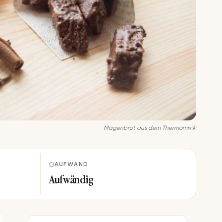
Magenbrot aus dem Thermomix®
AUFWAND
Aufwändig