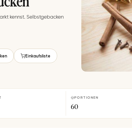
tücken
rkt kennst. Selbstgebacken
ken
Einkaufsliste
T
PORTIONEN
60