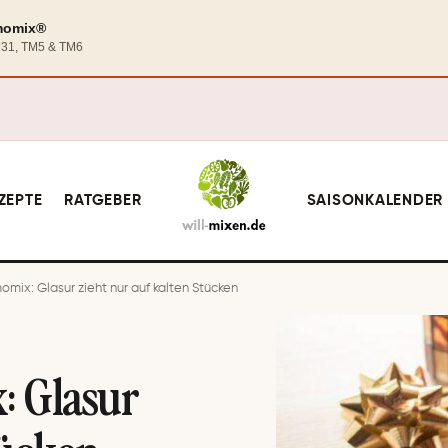
rmomix®
TM31, TM5 & TM6
ZEPTE
RATGEBER
SAISONKALENDER
ix: Glasur zieht nur auf kalten Stücken
: Glasur