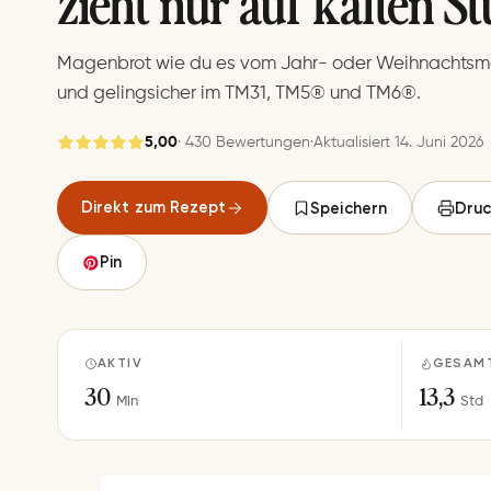
zieht nur auf kalten S
Magenbrot wie du es vom Jahr- oder Weihnachtsma
und gelingsicher im TM31, TM5® und TM6®.
5,00
· 430 Bewertungen
·
Aktualisiert 14. Juni 2026
Gespeichert
Direkt zum Rezept
Speichern
Druc
Speichern
Pin
AKTIV
GESAM
30
13,3
Min
Std