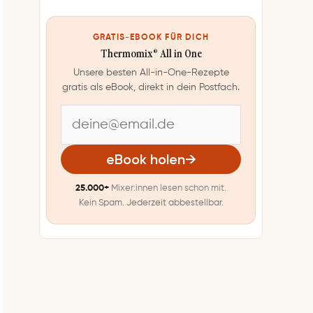
GRATIS-EBOOK FÜR DICH
Thermomix® All in One
Unsere besten All-in-One-Rezepte
gratis als eBook, direkt in dein Postfach.
E
-
eBook holen
→
M
25.000+
Mixer:innen lesen schon mit.
a
Kein Spam. Jederzeit abbestellbar.
i
l
-