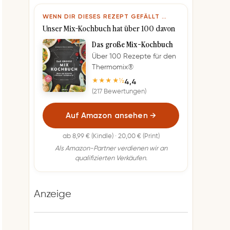
WENN DIR DIESES REZEPT GEFÄLLT …
Unser Mix-Kochbuch hat über 100 davon
Das große Mix-Kochbuch
Über 100 Rezepte für den
Thermomix®
4,4
★★★★½
(217 Bewertungen)
Auf Amazon ansehen
→
ab 8,99 € (Kindle) · 20,00 € (Print)
Als Amazon-Partner verdienen wir an
qualifizierten Verkäufen.
Anzeige