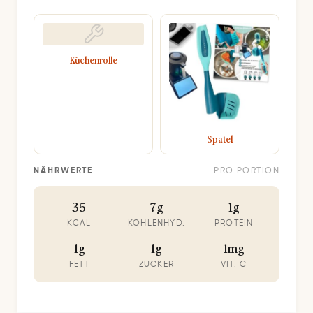
Küchenrolle
Spatel
NÄHRWERTE
PRO PORTION
35
7g
1g
KCAL
KOHLENHYD.
PROTEIN
1g
1g
1mg
FETT
ZUCKER
VIT. C