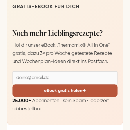
GRATIS-EBOOK FÜR DICH
Noch mehr Lieblingsrezepte?
Hol dir unser eBook „Thermomix® All in One"
gratis, dazu 3× pro Woche getestete Rezepte
und Wochenplan-Ideen direkt ins Postfach.
E
-
M
eBook gratis holen
→
a
25.000+
Abonnenten · kein Spam · jederzeit
i
abbestellbar
l
-
A