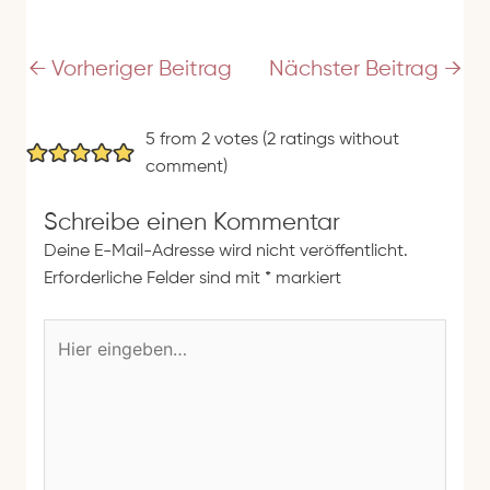
d
r
e
←
Vorheriger Beitrag
Nächster Beitrag
→
s
s
5 from 2 votes (
2 ratings without
e
comment
)
Schreibe einen Kommentar
Deine E-Mail-Adresse wird nicht veröffentlicht.
Erforderliche Felder sind mit
*
markiert
H
i
e
r
e
i