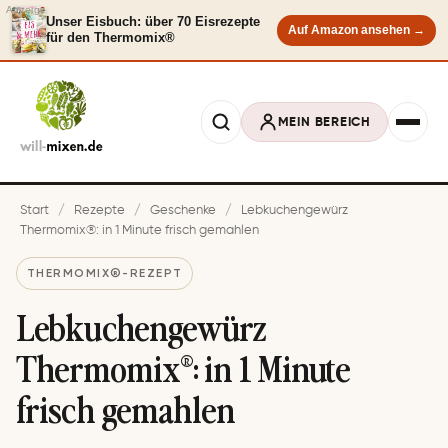
Anzeige
Unser Eisbuch: über 70 Eisrezepte
Auf Amazon ansehen →
für den Thermomix®
MEIN BEREICH
Start
/
Rezepte
/
Geschenke
/
Lebkuchengewürz
Thermomix®: in 1 Minute frisch gemahlen
THERMOMIX®-REZEPT
Lebkuchengewürz
Thermomix®: in 1 Minute
frisch gemahlen