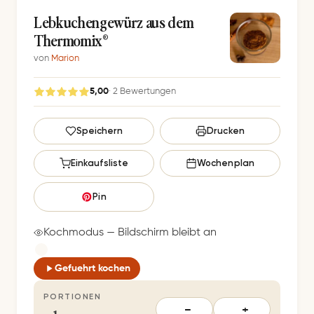
Lebkuchengewürz aus dem
Thermomix®
von
Marion
5,00
· 2 Bewertungen
G
Speichern
Drucken
e
s
Einkaufsliste
Wochenplan
p
e
Pin
i
c
Kochmodus — Bildschirm bleibt an
h
e
Gefuehrt kochen
r
PORTIONEN
t
−
+