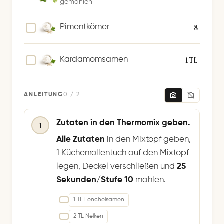
gemahlen
8
Pimentkörner
1 TL
Kardamomsamen
ANLEITUNG
0 / 2
Zutaten in den Thermomix geben.
1
Alle Zutaten
in den Mixtopf geben,
1 Küchenrollentuch auf den Mixtopf
legen, Deckel verschließen und
25
Sekunden/Stufe 10
mahlen.
1 TL Fenchelsamen
2 TL Nelken