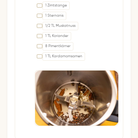
1 Zimtstange
1 Sternanis
1/2 TL Muskatnuss
1 TL Koriander
8 Pimentkörner
1 TL Kardamomsamen