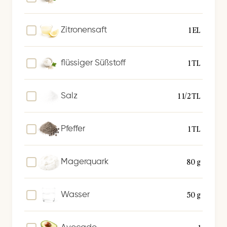
1 EL
Zitronensaft
1 TL
flüssiger Süßstoff
1 1/2 TL
Salz
1 TL
Pfeffer
80 g
Magerquark
50 g
Wasser