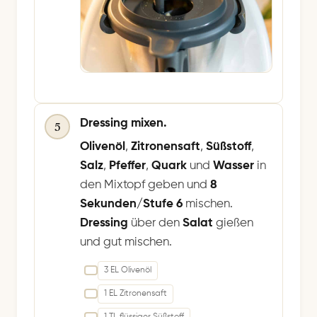
Dressing mixen.
5
Olivenöl
,
Zitronensaft
,
Süßstoff
,
Salz
,
Pfeffer
,
Quark
und
Wasser
in
den Mixtopf geben und
8
Sekunden/Stufe 6
mischen.
Dressing
über den
Salat
gießen
und gut mischen.
3 EL Olivenöl
1 EL Zitronensaft
1 TL flüssiger Süßstoff