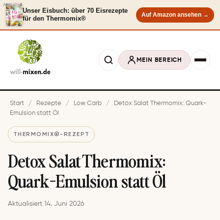
Anzeige
Unser Eisbuch: über 70 Eisrezepte
Auf Amazon ansehen →
für den Thermomix®
MEIN BEREICH
Start
/
Rezepte
/
Low Carb
/
Detox Salat Thermomix: Quark-
Emulsion statt Öl
THERMOMIX®-REZEPT
Detox Salat Thermomix:
Quark-Emulsion statt Öl
Aktualisiert 14. Juni 2026