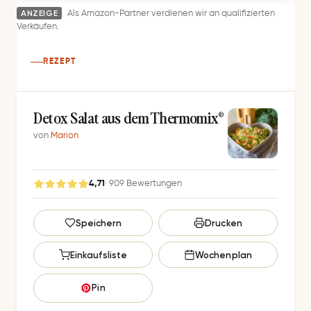
ANZEIGE
Als Amazon-Partner verdienen wir an qualifizierten
Verkäufen.
REZEPT
Detox Salat aus dem Thermomix®
von
Marion
4,71
· 909 Bewertungen
G
Speichern
Drucken
e
s
Einkaufsliste
Wochenplan
p
e
Pin
i