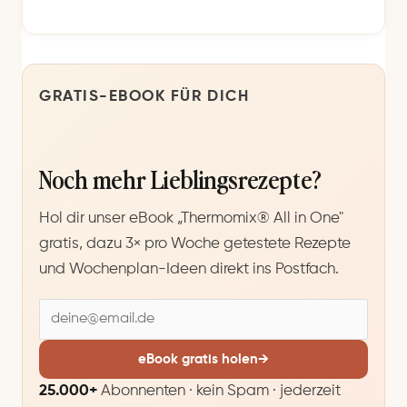
GRATIS-EBOOK FÜR DICH
Noch mehr Lieblingsrezepte?
Hol dir unser eBook „Thermomix® All in One"
gratis, dazu 3× pro Woche getestete Rezepte
und Wochenplan-Ideen direkt ins Postfach.
E
-
M
eBook gratis holen
→
a
25.000+
Abonnenten · kein Spam · jederzeit
i