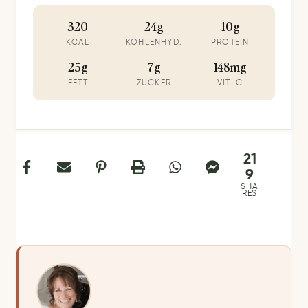
320
24g
10g
KCAL
KOHLENHYD.
PROTEIN
25g
7g
148mg
FETT
ZUCKER
VIT. C
21
9
SHA
RES