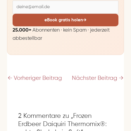
E
-
M
eBook gratis holen
→
a
25.000+
Abonnenten · kein Spam · jederzeit
i
abbestellbar
l
-
A
d
r
e
←
Vorheriger Beitrag
Nächster Beitrag
→
s
s
e
2 Kommentare zu „Frozen
Erdbeer Daiquiri Thermomix®: