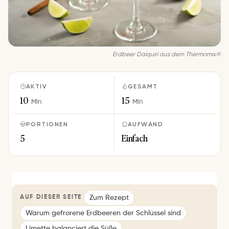
Erdbeer Daiquiri aus dem Thermomix®
AKTIV
GESAMT
10
15
Min
Min
PORTIONEN
AUFWAND
5
Einfach
Zum Rezept
AUF DIESER SEITE
Warum gefrorene Erdbeeren der Schlüssel sind
Limette balanciert die Süße