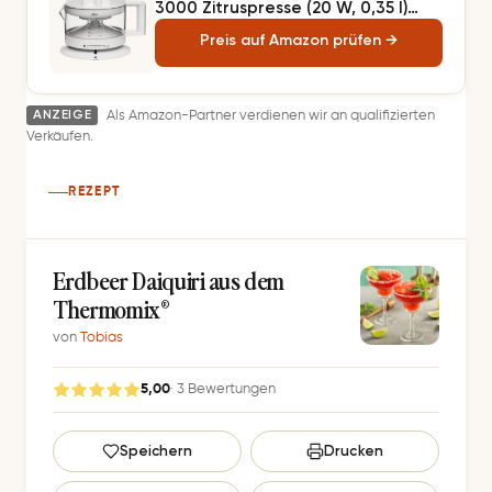
3000 Zitruspresse (20 W, 0,35 l)
weiß, 1 - pack
Preis auf Amazon prüfen →
ANZEIGE
Als Amazon-Partner verdienen wir an qualifizierten
Verkäufen.
REZEPT
Erdbeer Daiquiri aus dem
Thermomix®
von
Tobias
5,00
· 3 Bewertungen
G
Speichern
Drucken
e