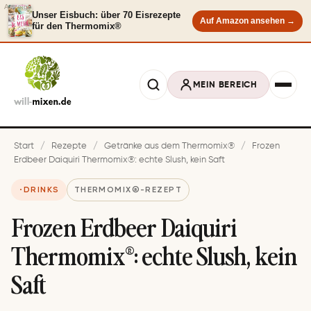
Anzeige
Unser Eisbuch: über 70 Eisrezepte
Auf Amazon ansehen →
für den Thermomix®
MEIN BEREICH
Start
/
Rezepte
/
Getränke aus dem Thermomix®
/
Frozen
Erdbeer Daiquiri Thermomix®: echte Slush, kein Saft
DRINKS
THERMOMIX®-REZEPT
Frozen Erdbeer Daiquiri
Thermomix®: echte Slush, kein
Saft