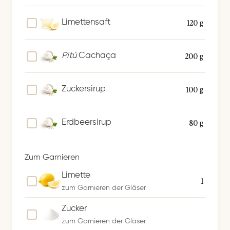
120 g
Limettensaft
200 g
Pitú
Cachaça
100 g
Zuckersirup
80 g
Erdbeersirup
Zum Garnieren
Limette
1
zum Garnieren der Gläser
Zucker
zum Garnieren der Gläser