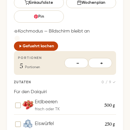
s
Einkaufsliste
Wochenplan
p
e
Pin
i
c
Kochmodus — Bildschirm bleibt an
h
e
Gefuehrt kochen
r
PORTIONEN
t
5
−
+
S
Portionen
p
e
ZUTATEN
0 / 9 ✓
i
Für den Daiquiri
c
Erdbeeren
h
500 g
frisch oder TK
e
r
250 g
Eiswürfel
n