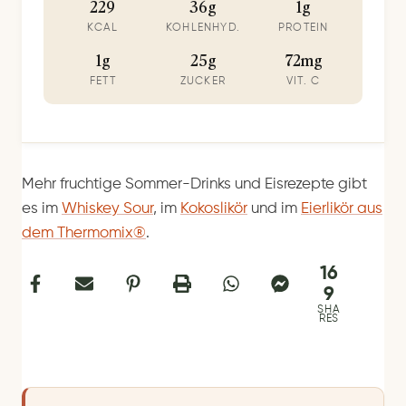
229
36g
1g
KCAL
KOHLENHYD.
PROTEIN
1g
25g
72mg
FETT
ZUCKER
VIT. C
Mehr fruchtige Sommer-Drinks und Eisrezepte gibt
es im
Whiskey Sour
, im
Kokoslikör
und im
Eierlikör aus
dem Thermomix®
.
16
9
SHA
RES