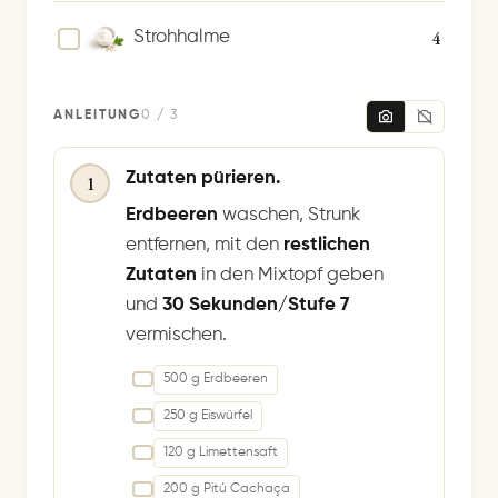
4
Strohhalme
ANLEITUNG
0 / 3
Zutaten pürieren.
1
Erdbeeren
waschen, Strunk
entfernen, mit den
restlichen
Zutaten
in den Mixtopf geben
und
30 Sekunden/Stufe 7
vermischen.
500 g Erdbeeren
250 g Eiswürfel
120 g Limettensaft
200 g Pitú Cachaça