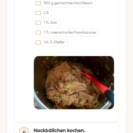
500 g gemischtes Hackfleisch
2 Ei
1 TL Salz
1 TL rosenscharfes Paprikapulver
1/4 TL Pfeffer
Hackbällchen kochen.
6