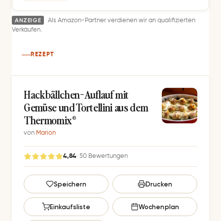
ANZEIGE
Als Amazon-Partner verdienen wir an qualifizierten
Verkäufen.
REZEPT
Hackbällchen-Auflauf mit
Gemüse und Tortellini aus dem
Thermomix®
von
Marion
4,84
· 50 Bewertungen
G
Speichern
Drucken
e
s
Einkaufsliste
Wochenplan
p