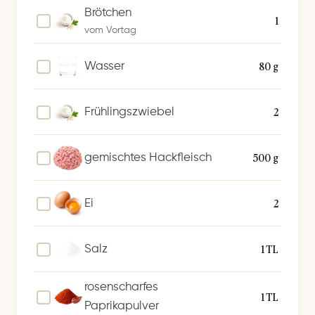
Brötchen
1
vom Vortag
80 g
Wasser
2
Frühlingszwiebel
500 g
gemischtes Hackfleisch
2
Ei
1 TL
Salz
rosenscharfes
1 TL
Paprikapulver