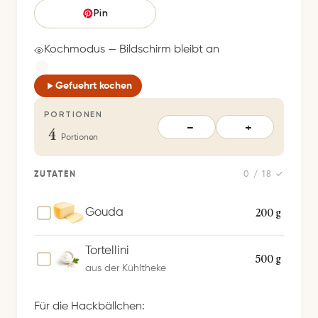
e
Pin
i
c
Kochmodus — Bildschirm bleibt an
h
e
Gefuehrt kochen
r
PORTIONEN
t
4
−
+
S
Portionen
p
e
ZUTATEN
0 / 18 ✓
i
c
200 g
Gouda
h
e
Tortellini
500 g
r
aus der Kühltheke
n
Für die Hackbällchen: