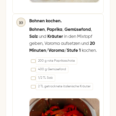
Bohnen kochen.
10
Bohnen
,
Paprika
,
Gemüsefond
,
Salz
und
Kräuter
in den Mixtopf
geben, Varoma aufsetzen und
20
Minuten/Varoma/Stufe 1
kochen.
200 g rote Paprikaschote
400 g Gemüsefond
1/2 TL Salz
2 TL getrocknete italienische Kräuter