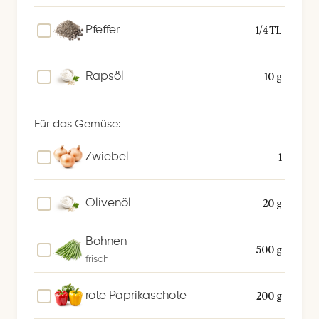
1/4 TL
Pfeffer
10 g
Rapsöl
Für das Gemüse:
1
Zwiebel
20 g
Olivenöl
Bohnen
500 g
frisch
200 g
rote Paprikaschote