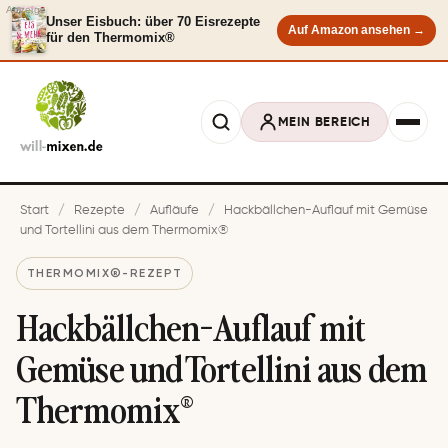
Anzeige
Unser Eisbuch: über 70 Eisrezepte
Auf Amazon ansehen →
für den Thermomix®
MEIN BEREICH
Start
/
Rezepte
/
Aufläufe
/
Hackbällchen-Auflauf mit Gemüse
und Tortellini aus dem Thermomix®
THERMOMIX®-REZEPT
Hackbällchen-Auflauf mit
Gemüse und Tortellini aus dem
Thermomix®