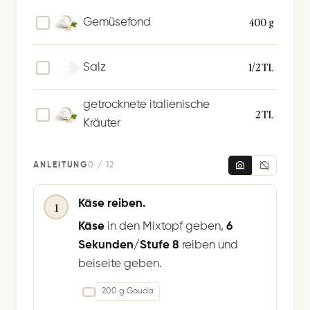
400 g
Gemüsefond
1/2 TL
Salz
getrocknete italienische
2 TL
Kräuter
ANLEITUNG
0 / 12
Käse reiben.
1
Käse
in den Mixtopf geben,
6
Sekunden/Stufe 8
reiben und
beiseite geben.
200 g Gouda