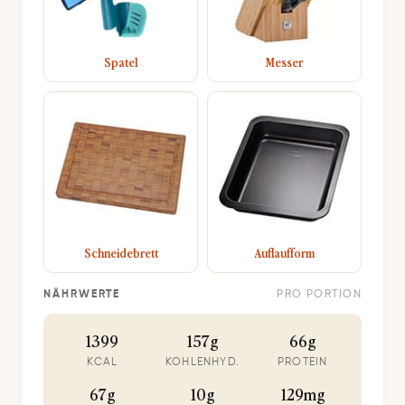
Spatel
Messer
Schneidebrett
Auflaufform
NÄHRWERTE
PRO PORTION
1399
157g
66g
KCAL
KOHLENHYD.
PROTEIN
67g
10g
129mg