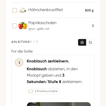
800 g
Hähnchenbrustfilet
Paprikaschoten
3
grün, gelb, rot
ANLEITUNG
0 / 9
Für die Soße:
Knoblauch zerkleinern.
1
Knoblauch
abziehen, in den
Mixtopf geben und
3
Sekunden/Stufe 8
zerkleinern.
2 Knoblauchzehe