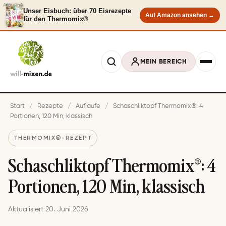
Anzeige
Unser Eisbuch: über 70 Eisrezepte
Auf Amazon ansehen →
für den Thermomix®
MEIN BEREICH
Start
/
Rezepte
/
Aufläufe
/
Schaschliktopf Thermomix®: 4
Portionen, 120 Min, klassisch
THERMOMIX®-REZEPT
Schaschliktopf Thermomix®: 4
Portionen, 120 Min, klassisch
Aktualisiert 20. Juni 2026