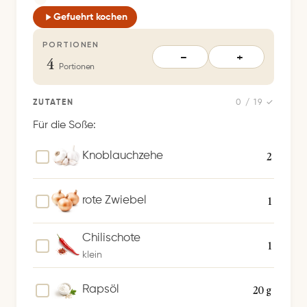
e
Gefuehrt kochen
r
PORTIONEN
t
4
−
+
S
Portionen
p
e
ZUTATEN
0 / 19 ✓
i
Für die Soße:
c
h
2
Knoblauchzehe
e
r
1
rote Zwiebel
n
Chilischote
1
klein
20 g
Rapsöl