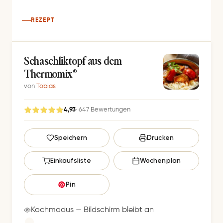
REZEPT
Schaschliktopf aus dem
Thermomix®
von
Tobias
4,93
· 647 Bewertungen
G
Speichern
Drucken
e
s
Einkaufsliste
Wochenplan
p
e
Pin
i
c
Kochmodus — Bildschirm bleibt an
h