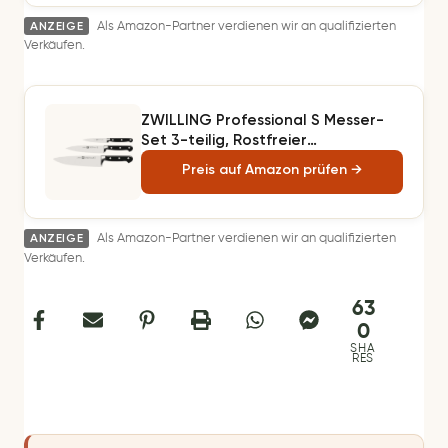
patentierter Zentrierfunktion -
ANZEIGE
Made in Germany
Als Amazon-Partner verdienen wir an qualifizierten
Verkäufen.
ZWILLING Professional S Messer-
Set 3-teilig, Rostfreier
Spezialstahl, Schwarz, Made in
Preis auf Amazon prüfen →
Germany
ANZEIGE
Als Amazon-Partner verdienen wir an qualifizierten
Verkäufen.
63
0
SHA
RES