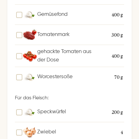
400 g
Gemüsefond
300 g
Tomatenmark
gehackte Tomaten aus
400 g
der Dose
70 g
Worcestersoße
Für das Fleisch:
200 g
Speckwürfel
4
Zwiebel