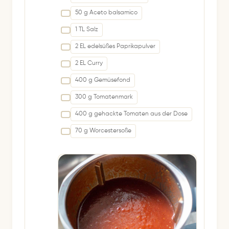
50 g Aceto balsamico
1 TL Salz
2 EL edelsüßes Paprikapulver
2 EL Curry
400 g Gemüsefond
300 g Tomatenmark
400 g gehackte Tomaten aus der Dose
70 g Worcestersoße