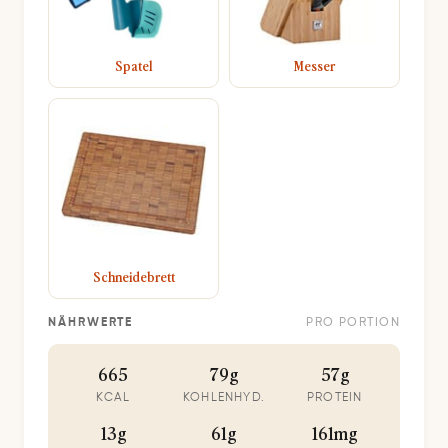
Spatel
Messer
Schneidebrett
NÄHRWERTE
PRO PORTION
665
79g
57g
KCAL
KOHLENHYD.
PROTEIN
13g
61g
161mg