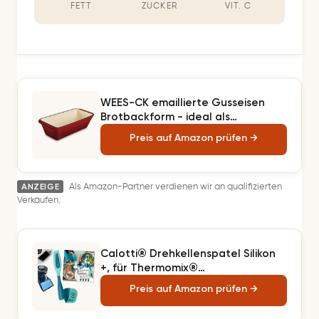
FETT
ZUCKER
VIT. C
WEES-CK emaillierte Gusseisen
Brotbackform - ideal als
Kastenform für Brotbacken,
Preis auf Amazon prüfen →
Kuchenform, Auflaufform und
Bräter, geeignet für alle
Herdarten und Spülmaschinenfest
ANZEIGE
(Cherry) (Kirschrot)
Als Amazon-Partner verdienen wir an qualifizierten
Verkäufen.
Calotti® Drehkellenspatel Silikon
+, für Thermomix®
TM7®,TM6®,TM5® und TM31®.
Preis auf Amazon prüfen →
Einfaches Aufnehmen von Mixgut
dank flexibler Silikonflanke und