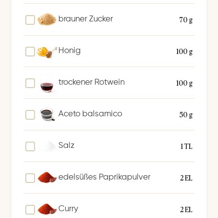
70 g
brauner Zucker
100 g
Honig
100 g
trockener Rotwein
50 g
Aceto balsamico
1 TL
Salz
2 EL
edelsüßes Paprikapulver
2 EL
Curry