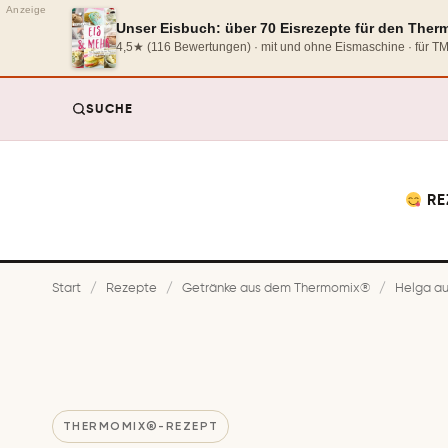
Anzeige
Unser Eisbuch: über 70 Eisrezepte für den The
4,5★ (116 Bewertungen) · mit und ohne Eismaschine · für 
SUCHE
RE
Start
/
Rezepte
/
Getränke aus dem Thermomix®
/
Helga a
THERMOMIX®-REZEPT