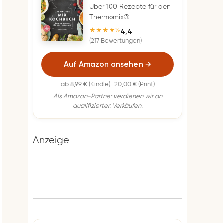
Über 100 Rezepte für den
Thermomix®
4,4
★★★★½
(217 Bewertungen)
Auf Amazon ansehen
→
ab 8,99 € (Kindle) · 20,00 € (Print)
Als Amazon-Partner verdienen wir an
qualifizierten Verkäufen.
Anzeige