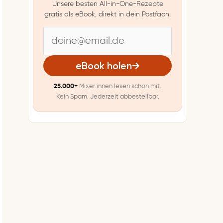
Unsere besten All-in-One-Rezepte
gratis als eBook, direkt in dein Postfach.
E
-
eBook holen
→
M
25.000+
Mixer:innen lesen schon mit.
a
Kein Spam. Jederzeit abbestellbar.
i
l
-
A
d
r