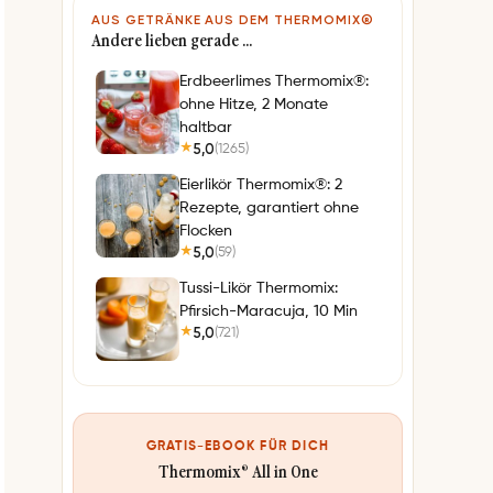
AUS GETRÄNKE AUS DEM THERMOMIX®
Andere lieben gerade …
Erdbeerlimes Thermomix®:
ohne Hitze, 2 Monate
haltbar
5,0
(1265)
★
Eierlikör Thermomix®: 2
Rezepte, garantiert ohne
Flocken
5,0
(59)
★
Tussi-Likör Thermomix:
Pfirsich-Maracuja, 10 Min
5,0
(721)
★
GRATIS-EBOOK FÜR DICH
Thermomix® All in One