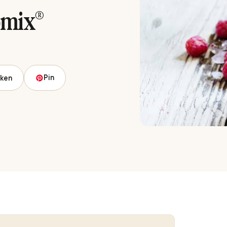
omix®
Pin
ken