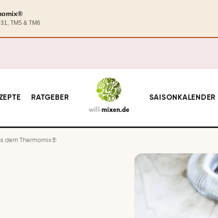
rmomix®
TM31, TM5 & TM6
ZEPTE
RATGEBER
SAISONKALENDER
us dem Thermomix®