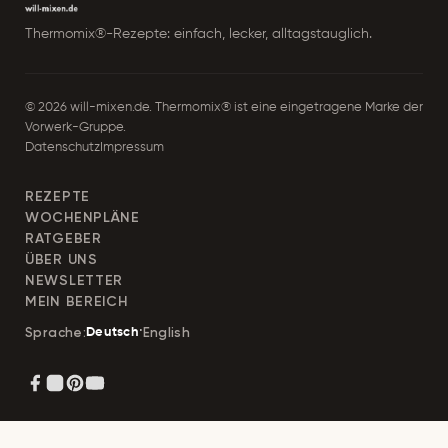
r
Thermomix®-Rezepte: einfach, lecker, alltagstauglich.
e
© 2026 will-mixen.de. Thermomix® ist eine eingetragene Marke der
s
Vorwerk-Gruppe.
Datenschutz
Impressum
s
e
REZEPTE
WOCHENPLÄNE
RATGEBER
ÜBER UNS
NEWSLETTER
MEIN BEREICH
·
English
Sprache:
Deutsch