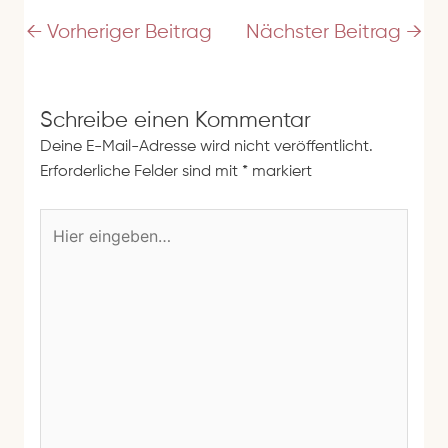
r
e
←
Vorheriger Beitrag
Nächster Beitrag
→
s
s
e
Schreibe einen Kommentar
Deine E-Mail-Adresse wird nicht veröffentlicht.
Erforderliche Felder sind mit
*
markiert
H
i
e
r
e
i
n
g
e
b