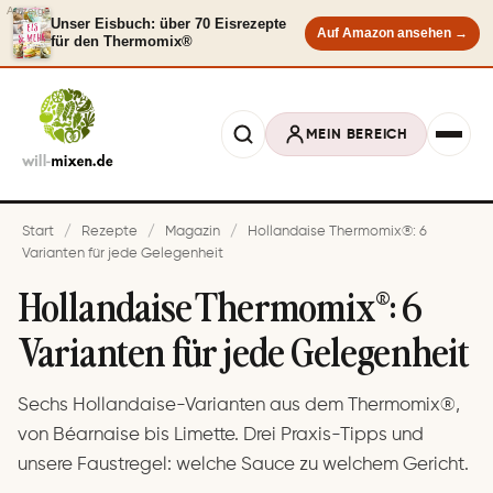
Anzeige
Unser Eisbuch: über 70 Eisrezepte
Auf Amazon ansehen →
für den Thermomix®
MEIN BEREICH
Start
/
Rezepte
/
Magazin
/
Hollandaise Thermomix®: 6
Varianten für jede Gelegenheit
Hollandaise Thermomix®: 6
Varianten für jede Gelegenheit
Sechs Hollandaise-Varianten aus dem Thermomix®,
von Béarnaise bis Limette. Drei Praxis-Tipps und
unsere Faustregel: welche Sauce zu welchem Gericht.