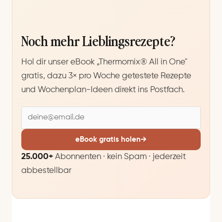
Noch mehr Lieblingsrezepte?
Hol dir unser eBook „Thermomix® All in One"
gratis, dazu 3× pro Woche getestete Rezepte
und Wochenplan-Ideen direkt ins Postfach.
E
-
M
eBook gratis holen
→
a
25.000+
Abonnenten · kein Spam · jederzeit
i
abbestellbar
l
-
A
d