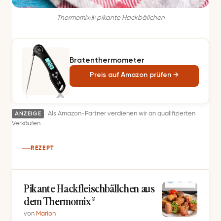
Thermomix® pikante Hackbällchen
Bratenthermometer
Preis auf Amazon prüfen →
ANZEIGE
Als Amazon-Partner verdienen wir an qualifizierten
Verkäufen.
REZEPT
Pikante Hackfleischbällchen aus
dem Thermomix®
von
Marion