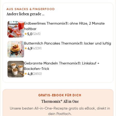
AUS SNACKS & FINGERFOOD
Andere lieben gerade …
Erdbeerlimes Thermomix®: ohne Hitze, 2 Monate
haltbar
5,0
(1265)
★
Buttermilch Pancakes Thermomix®: locker und luftig
4,9
(4539)
★
Gebrannte Mandeln Thermomix®: Linkslauf +
Backofen-Trick
4,8
(2850)
★
GRATIS-EBOOK FÜR DICH
Thermomix® All in One
Unsere besten All-in-One-Rezepte gratis als eBook, direkt in
dein Postfach.