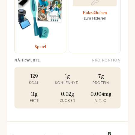
Holzstäbchen
zum Fixieren
Spatel
NÄHRWERTE
PRO PORTION
129
1g
7g
KCAL
KOHLENHYD.
PROTEIN
11g
0.02g
0.004mg
FETT
ZUCKER
VIT. C
8