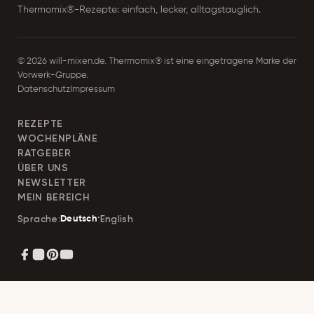
Thermomix®-Rezepte: einfach, lecker, alltagstauglich.
s
s
© 2026 will-mixen.de. Thermomix® ist eine eingetragene Marke der
e
Vorwerk-Gruppe.
Datenschutz
Impressum
REZEPTE
WOCHENPLÄNE
RATGEBER
ÜBER UNS
NEWSLETTER
MEIN BEREICH
·
English
Sprache:
Deutsch