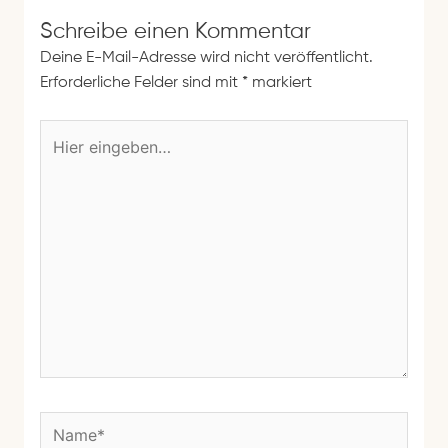
Schreibe einen Kommentar
Deine E-Mail-Adresse wird nicht veröffentlicht.
Erforderliche Felder sind mit
*
markiert
H
i
e
r
e
i
n
g
e
b
e
n
N
…