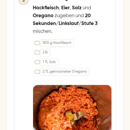
Hackfleisch
,
Eier
,
Salz
und
Oregano
zugeben und
20
Sekunden/Linkslauf/Stufe 3
mischen.
500 g Hackfleisch
2 Ei
1 TL Salz
2 TL getrockneter Oregano