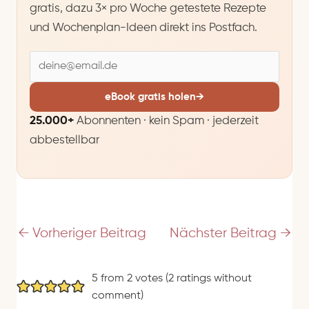
gratis, dazu 3× pro Woche getestete Rezepte
und Wochenplan-Ideen direkt ins Postfach.
E
-
M
eBook gratis holen
→
a
25.000+
Abonnenten · kein Spam · jederzeit
i
abbestellbar
l
-
A
d
r
e
←
Vorheriger Beitrag
Nächster Beitrag
→
s
s
5 from 2 votes (
2 ratings without
e
comment
)