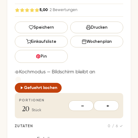
5,00
· 2 Bewertungen
G
Speichern
Drucken
e
s
Einkaufsliste
Wochenplan
p
e
Pin
i
c
Kochmodus — Bildschirm bleibt an
h
e
Gefuehrt kochen
r
PORTIONEN
t
20
−
+
S
Stück
p
e
ZUTATEN
0 / 6 ✓
i