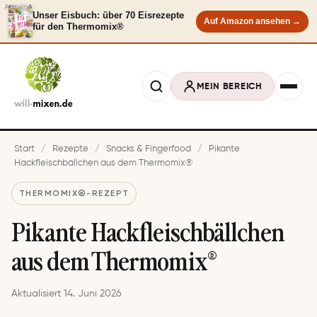
Anzeige
Unser Eisbuch: über 70 Eisrezepte
Auf Amazon ansehen →
für den Thermomix®
MEIN BEREICH
Start
/
Rezepte
/
Snacks & Fingerfood
/
Pikante
Hackfleischbällchen aus dem Thermomix®
THERMOMIX®-REZEPT
Pikante Hackfleischbällchen
aus dem Thermomix®
Aktualisiert 14. Juni 2026