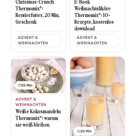
Christmas-Crunch
E-Book
Thermomix®:
Weihnachtsliköre
Rentierfutter, 20 Min,
Thermomix®: 10+
Geschenk
Rezepte, kostenlos
download
ADVENT &
ADVENT &
WEIHNACHTEN
WEIHNACHTEN
55 Min
ADVENT &
WEIHNACHTEN
Weiße Kokosmandeln
Thermomix®: warum
sie weiß bleiben
20 Min