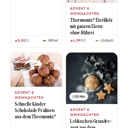
ADVENT &
WEIHNACHTEN
Thermomix® Eierlikör
mit ganzen Eiern:
ohne Rührei
5,00
(3)
Mittel
4,99
(59)
Einfach
ADVENT &
15 Min
WEIHNACHTEN
Schnel­le Kin­der
Scho­ko­la­de Pra­li­nen
ADVENT &
aus dem Thermomix®
WEIHNACHTEN
Leb­ku­chen Grund­re­
zept aus dem