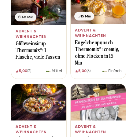
15 Min
40 Min
ADVENT &
ADVENT &
WEIHNACHTEN
WEIHNACHTEN
Engelchenpunsch
Glühweinsirup
Thermomix®: cremig,
Thermomix®: 1
ohne Flocken in 15
Flasche, viele Tassen
Min
5,00
(3)
Mittel
5,00
(6)
Einfach
ADVENT &
ADVENT &
WEIHNACHTEN
WEIHNACHTEN