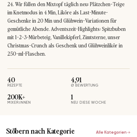
24. Wir füllen den Mixtopf täglich neu: Plätzchen-Teige
im Knetmodus in 4 Min, Liköre als Last-Minute-
Geschenke in 20 Min und Glühwein-Variationen für
gemütliche Abende. Adventszeit-Highlights:
Spitzbuben
mit 1-2-3-Mürbeteig,
Vanillekipferl
, Zimtsterne, unser
Christmas-Crunch
als Geschenk und
Glühweinlikör
in
250-ml-Flaschen.
40
4,91
REZEPTE
Ø BEWERTUNG
200K+
1
MIXER:INNEN
NEU DIESE WOCHE
Stöbern nach Kategorie
Alle Kategorien