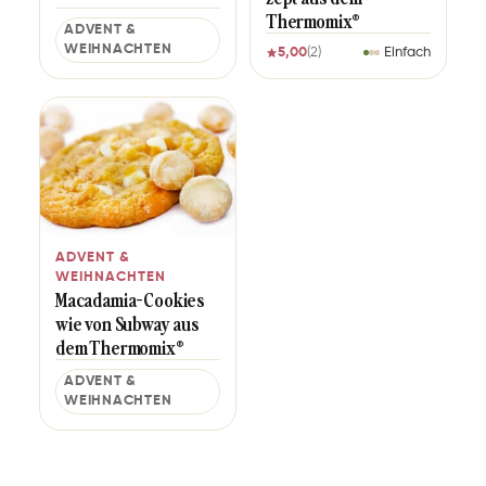
Thermomix®
ADVENT &
WEIHNACHTEN
5,00
(2)
Einfach
ADVENT &
WEIHNACHTEN
Ma­ca­da­mia-Coo­kies
wie von Sub­way aus
dem Thermomix®
ADVENT &
WEIHNACHTEN