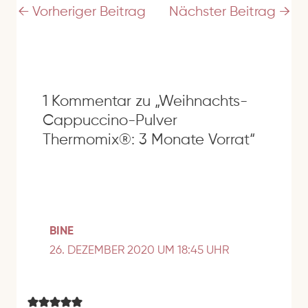
e
←
Vorheriger Beitrag
Nächster Beitrag
→
s
s
e
1 Kommentar zu „Weihnachts-
Cappuccino-Pulver
Thermomix®: 3 Monate Vorrat“
BINE
26. DEZEMBER 2020 UM 18:45 UHR