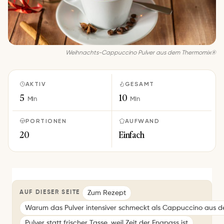
Weihnachts-Cappuccino Pulver aus dem Thermomix®
AKTIV
GESAMT
5
10
Min
Min
PORTIONEN
AUFWAND
20
Einfach
Zum Rezept
AUF DIESER SEITE
Warum das Pulver intensiver schmeckt als Cappuccino aus d
Pulver statt frischer Tasse, weil Zeit der Engpass ist