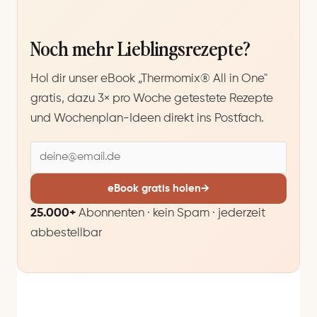
Noch mehr Lieblingsrezepte?
Hol dir unser eBook „Thermomix® All in One"
gratis, dazu 3× pro Woche getestete Rezepte
und Wochenplan-Ideen direkt ins Postfach.
E
-
M
eBook gratis holen
→
a
25.000+
Abonnenten · kein Spam · jederzeit
i
abbestellbar
l
-
A
d
r