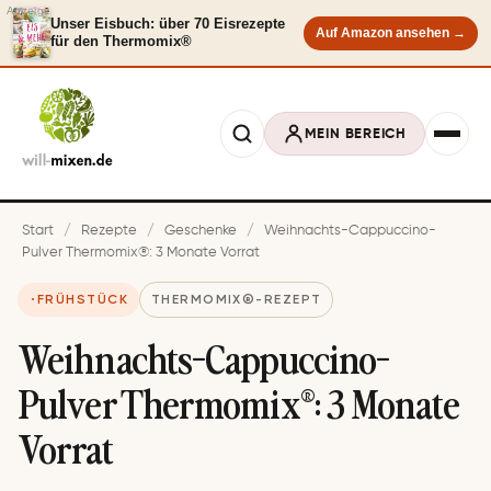
Anzeige
Unser Eisbuch: über 70 Eisrezepte
Auf Amazon ansehen →
für den Thermomix®
MEIN BEREICH
Start
/
Rezepte
/
Geschenke
/
Weihnachts-Cappuccino-
Pulver Thermomix®: 3 Monate Vorrat
FRÜHSTÜCK
THERMOMIX®-REZEPT
Weihnachts-Cappuccino-
Pulver Thermomix®: 3 Monate
Vorrat