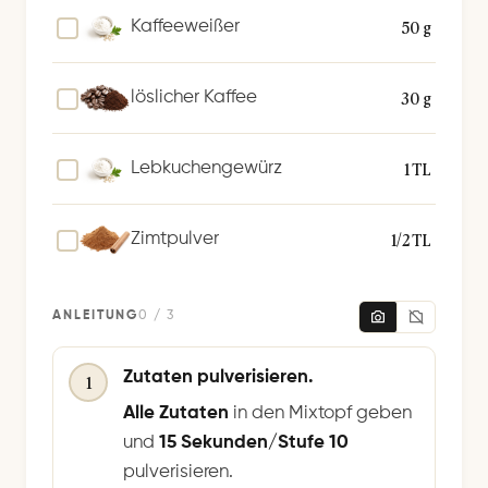
50 g
Kaffeeweißer
30 g
löslicher Kaffee
1 TL
Lebkuchengewürz
1/2 TL
Zimtpulver
ANLEITUNG
0 / 3
Zutaten pulverisieren.
1
Alle Zutaten
in den Mixtopf geben
und
15 Sekunden/Stufe 10
pulverisieren.