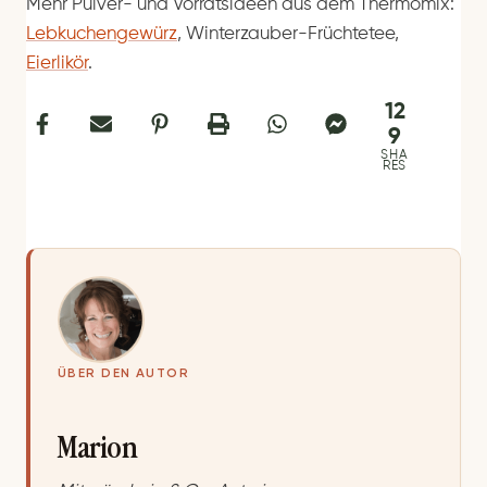
Mehr Pulver- und Vorratsideen aus dem Thermomix:
Lebkuchengewürz
, Winterzauber-Früchtetee,
Eierlikör
.
12
9
SHA
RES
ÜBER DEN AUTOR
Marion