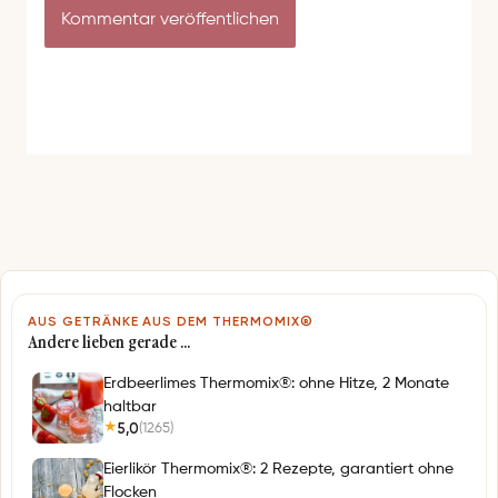
s
-
i
A
t
d
e
r
e
s
s
e
*
AUS GETRÄNKE AUS DEM THERMOMIX®
Andere lieben gerade …
Erdbeerlimes Thermomix®: ohne Hitze, 2 Monate
haltbar
5,0
(1265)
★
Eierlikör Thermomix®: 2 Rezepte, garantiert ohne
Flocken