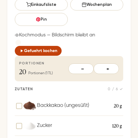
s
Einkaufsliste
Wochenplan
p
e
Pin
i
c
Kochmodus — Bildschirm bleibt an
h
e
Gefuehrt kochen
r
PORTIONEN
t
20
−
+
S
Portionen (1 TL)
p
e
ZUTATEN
0 / 6 ✓
i
c
20 g
Backkakao (ungesüßt)
h
e
120 g
Zucker
r
n