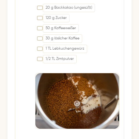
20 g Backkakao (ungesüßt)
120 g Zucker
50 g Kaffeeweißer
30 g löslicher Kaffee
1 TL Lebkuchengewürz
1/2 TL Zimtpulver