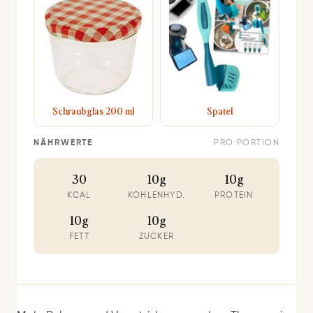
Schraubglas 200 ml
Spatel
NÄHRWERTE
PRO PORTION
30
10g
10g
KCAL
KOHLENHYD.
PROTEIN
10g
10g
FETT
ZUCKER