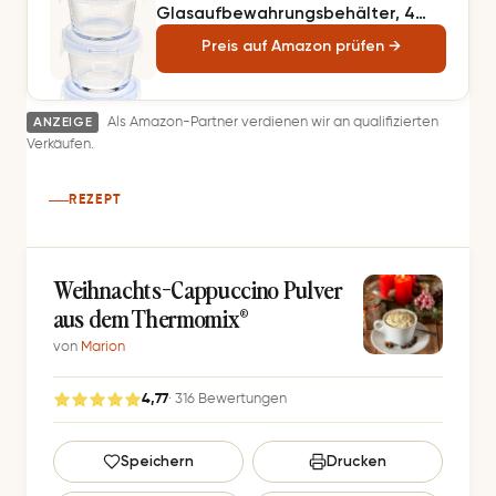
Glasaufbewahrungsbehälter, 4
Stück, 120 ml, transparent mit
Preis auf Amazon prüfen →
blauen Deckeln
ANZEIGE
Als Amazon-Partner verdienen wir an qualifizierten
Verkäufen.
REZEPT
Weihnachts-Cappuccino Pulver
aus dem Thermomix®
von
Marion
4,77
· 316 Bewertungen
G
Speichern
Drucken
e