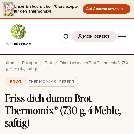
Anzeige
Unser Eisbuch: über 70 Eisrezepte
Auf Amazon ansehen →
für den Thermomix®
MEIN BEREICH
Start
/
Rezepte
/
Brot
/
Friss dich dumm Brot Thermomix® (730
g, 4 Mehle, saftig)
BROT
THERMOMIX®-REZEPT
Friss dich dumm Brot
Thermomix® (730 g, 4 Mehle,
saftig)