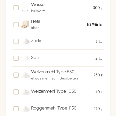
Wasser
c
300 g
lauwarm
h
e
Hefe
1/2 Würfel
r
frisch
n
1 TL
Zucker
2 TL
Salz
Weizenmehl Type 550
250 g
etwas mehr zum Bearbeiten
40 g
Weizenmehl Type 1050
120 g
Roggenmehl Type 1150