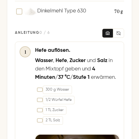
70 g
Dinkelmehl Type 630
ANLEITUNG
0 / 6
Hefe auflösen.
1
Wasser
,
Hefe
,
Zucker
und
Salz
in
den Mixtopf geben und
4
Minuten/37 °C/Stufe 1
erwärmen.
300 g Wasser
1/2 Würfel Hefe
1 TL Zucker
2 TL Salz