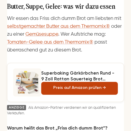
Butter, Suppe, Gelee: was wir dazu essen
Wir essen das Friss dich dumm Brot am liebsten mit
selbstgemachter Butter aus dem Thermomix®
oder
zu einer
Gemüsesuppe
. Wer Aufstriche mag:
Tomaten-Gelee aus dem Thermomix®
passt
überraschend gut zu diesem Brot.
Superbaking Gärkörbchen Rund -
9 Zoll Rattan Sauerteig Brot
Gärkorb - 9-Teiliges Komplettes
Preis auf Amazon prüfen →
Sauerteig Starter Set Brotkö
ANZEIGE
Als Amazon-Partner verdienen wir an qualifizierten
Verkäufen.
Warum heißt das Brot „Friss dich dumm Brot“?