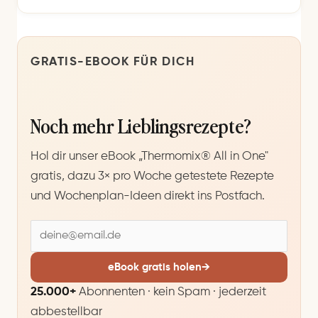
GRATIS-EBOOK FÜR DICH
Noch mehr Lieblingsrezepte?
Hol dir unser eBook „Thermomix® All in One"
gratis, dazu 3× pro Woche getestete Rezepte
und Wochenplan-Ideen direkt ins Postfach.
E
-
M
eBook gratis holen
→
a
25.000+
Abonnenten · kein Spam · jederzeit
i
abbestellbar
l