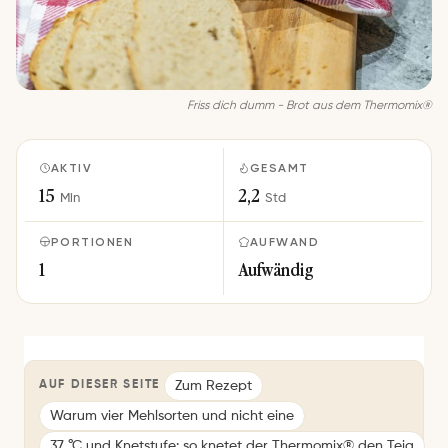
Friss dich dumm - Brot aus dem Thermomix®
AKTIV
GESAMT
15
2,2
Min
Std
PORTIONEN
AUFWAND
1
Aufwändig
Zum Rezept
AUF DIESER SEITE
Warum vier Mehlsorten und nicht eine
37 °C und Knetstufe: so knetet der Thermomix® den Teig