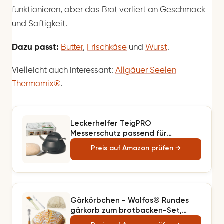
funktionieren, aber das Brot verliert an Geschmack
und Saftigkeit.
Dazu passt:
Butter
,
Frischkäse
und
Wurst
.
Vielleicht auch interessant:
Allgäuer Seelen
Thermomix®
.
Leckerhelfer TeigPRO
Messerschutz passend für
Thermomix TM7, TM6, TM5
Preis auf Amazon prüfen →
Gärkörbchen - Walfos® Rundes
gärkorb zum brotbacken-Set,
100% natürlichem Rattan, inklusive