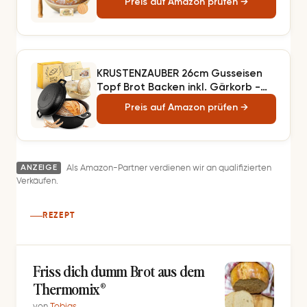
Preis auf Amazon prüfen →
Bäckermesser, Pinsel,Brot Gabel
und Leinenbezug, ideal für Heim-
und professionelle Backen-23cm
KRUSTENZAUBER 26cm Gusseisen
Topf Brot Backen inkl. Gärkorb -
Robuste Brotbackform mit Deckel
Preis auf Amazon prüfen →
- Idealer Brottopf, Brotbacktopf,
Brotbackset Gusseisentopf
Brotbacken, Brot Backen Zubehör,
Brotform
ANZEIGE
Als Amazon-Partner verdienen wir an qualifizierten
Verkäufen.
REZEPT
Friss dich dumm Brot aus dem
Thermomix®
von
Tobias