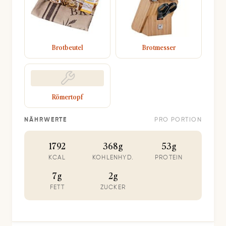
Brotbeutel
Brotmesser
Römertopf
NÄHRWERTE
PRO PORTION
1792
368g
53g
KCAL
KOHLENHYD.
PROTEIN
7g
2g
FETT
ZUCKER