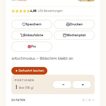
4,85
· 455 Bewertungen
G
Speichern
Drucken
e
s
Einkaufsliste
Wochenplan
p
e
Pin
i
c
Kochmodus — Bildschirm bleibt an
h
e
Gefuehrt kochen
r
PORTIONEN
t
1
−
+
S
Brot (730 g)
p
e
ZUTATEN
0 / 8 ✓
i