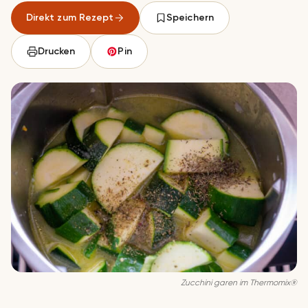
Direkt zum Rezept
Speichern
Drucken
Pin
Zuc­chi­ni ga­ren im Thermomix®