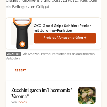
bissfest, farbintensiv und passt zu Pasta, Reis oder
als Beilage zum Grillgut.
OXO Good Grips Schäler/Peeler
mit Julienne-Funktion
Preis auf Amazon prüfen →
ANZEIGE
Als Amazon-Partner verdienen wir an qualifizierten
Verkäufen.
REZEPT
Zuc­chi­ni ga­ren im Thermomix®
Varoma®
von
Tobias