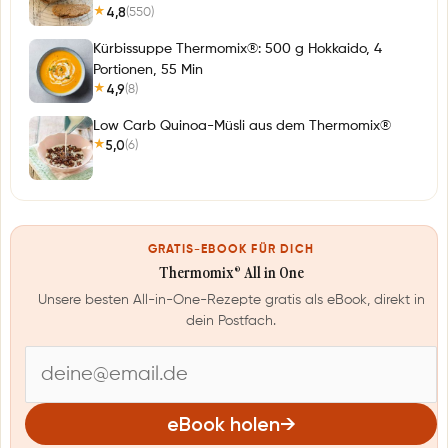
4,8
(550)
★
Kürbissuppe Thermomix®: 500 g Hokkaido, 4
Portionen, 55 Min
4,9
(8)
★
Low Carb Quinoa-Müsli aus dem Thermomix®
5,0
(6)
★
GRATIS-EBOOK FÜR DICH
Thermomix® All in One
Unsere besten All-in-One-Rezepte gratis als eBook, direkt in
dein Postfach.
E
-
eBook holen
→
M