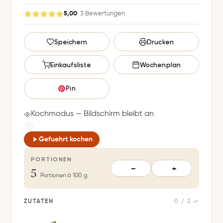
5,00
· 3 Bewertungen
G
Speichern
Drucken
e
s
Einkaufsliste
Wochenplan
p
e
Pin
i
c
Kochmodus — Bildschirm bleibt an
h
e
Gefuehrt kochen
r
PORTIONEN
t
5
−
+
S
Portionen à 100 g
p
e
ZUTATEN
0 / 2 ✓
i