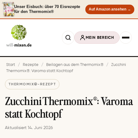
Anzeige
Unser Eisbuch: über 70 Eisrezepte
Auf Amazon ansehen →
für den Thermomix®
MEIN BEREICH
Start
/
Rezepte
/
Beilagen aus dem Thermomix®
/
Zucchini
Thermomix®: Varoma statt Kochtopf
THERMOMIX®-REZEPT
Zucchini Thermomix®: Varoma
statt Kochtopf
Aktualisiert 14. Juni 2026