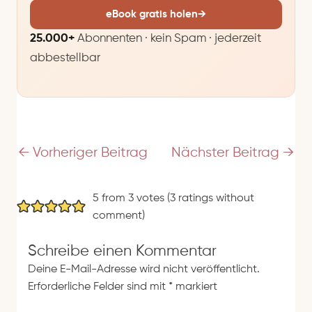
M
eBook gratis holen
→
a
25.000+
Abonnenten · kein Spam · jederzeit
i
abbestellbar
l
-
A
d
r
e
←
Vorheriger Beitrag
Nächster Beitrag
→
s
s
5 from 3 votes (
3 ratings without
e
comment
)
Schreibe einen Kommentar
Deine E-Mail-Adresse wird nicht veröffentlicht.
Erforderliche Felder sind mit
*
markiert