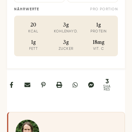
NÄHRWERTE
PRO PORTION
20
3g
1g
KCAL
KOHLENHYD.
PROTEIN
1g
3g
18mg
FETT
ZUCKER
VIT. C
3
SHA
RES