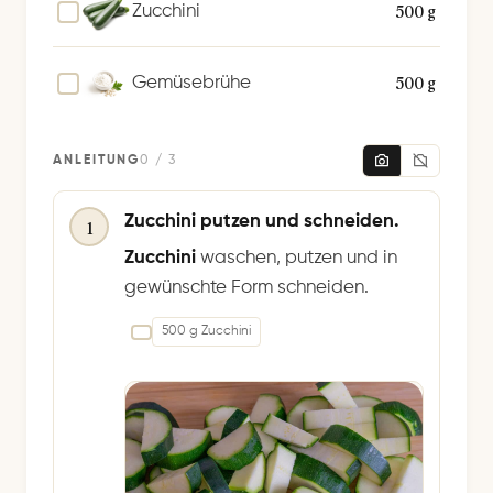
c
500 g
Zucchini
h
e
500 g
Gemüsebrühe
r
n
ANLEITUNG
0 / 3
Zucchini putzen und schneiden.
1
Zucchini
waschen, putzen und in
gewünschte Form schneiden.
500 g Zucchini