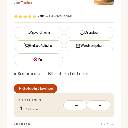
von
Tobias
5,00
· 4 Bewertungen
G
Speichern
Drucken
e
s
Einkaufsliste
Wochenplan
p
e
Pin
i
c
Kochmodus — Bildschirm bleibt an
h
e
Gefuehrt kochen
r
PORTIONEN
t
4
−
+
S
Portionen
p
e
ZUTATEN
0 / 5 ✓