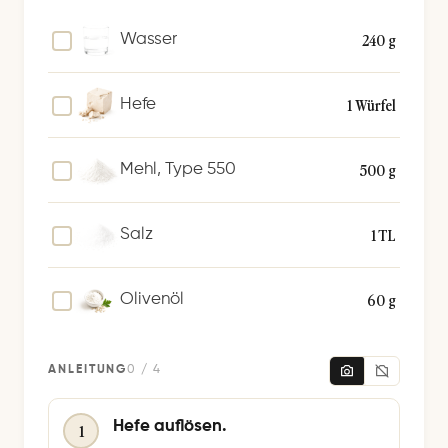
i
c
240 g
Wasser
h
e
1 Würfel
Hefe
r
n
500 g
Mehl, Type 550
1 TL
Salz
60 g
Olivenöl
ANLEITUNG
0 / 4
Hefe auflösen.
1