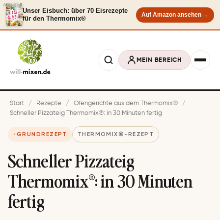
Anzeige
Unser Eisbuch: über 70 Eisrezepte
Auf Amazon ansehen →
für den Thermomix®
MEIN BEREICH
Start
/
Rezepte
/
Ofengerichte aus dem Thermomix®
/
Schneller Pizzateig Thermomix®: in 30 Minuten fertig
GRUNDREZEPT
THERMOMIX®-REZEPT
Schneller Pizzateig
Thermomix®: in 30 Minuten
fertig