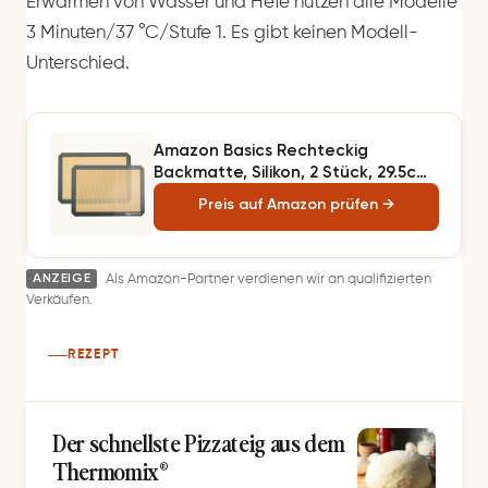
Erwärmen von Wasser und Hefe nutzen alle Modelle
3 Minuten/37 °C/Stufe 1. Es gibt keinen Modell-
Unterschied.
Amazon Basics Rechteckig
Backmatte, Silikon, 2 Stück, 29.5cm
x 42.0cm, Beige/Grau
Preis auf Amazon prüfen →
ANZEIGE
Als Amazon-Partner verdienen wir an qualifizierten
Verkäufen.
REZEPT
Der schnellste Pizzateig aus dem
Thermomix®