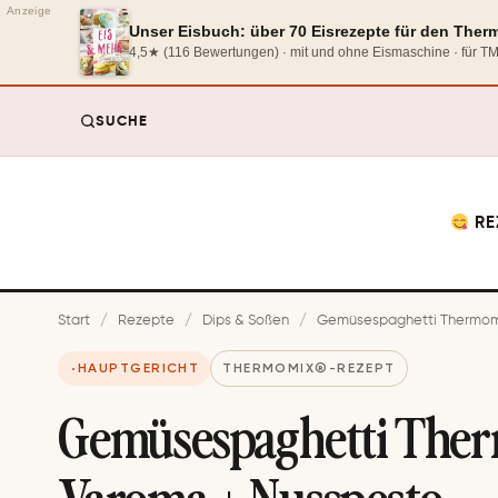
Anzeige
Unser Eisbuch: über 70 Eisrezepte für den The
4,5★ (116 Bewertungen) · mit und ohne Eismaschine · für 
SUCHE
RE
Start
/
Rezepte
/
Dips & Soßen
/
Gemüsespaghetti Thermomi
HAUPTGERICHT
THERMOMIX®-REZEPT
Gemüsespaghetti The
Varoma + Nusspesto