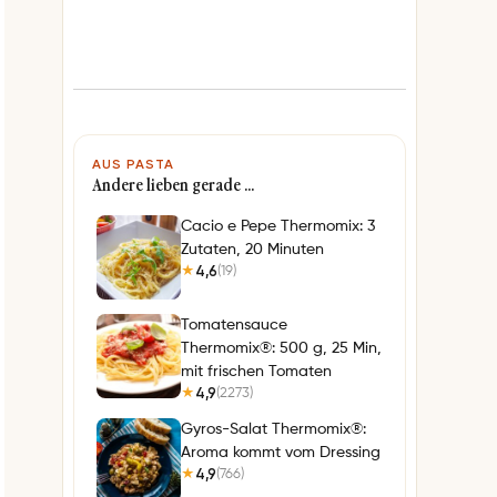
AUS PASTA
Andere lieben gerade …
Cacio e Pepe Thermomix: 3
Zutaten, 20 Minuten
4,6
(19)
★
Tomatensauce
Thermomix®: 500 g, 25 Min,
mit frischen Tomaten
4,9
(2273)
★
Gyros-Salat Thermomix®:
Aroma kommt vom Dressing
4,9
(766)
★