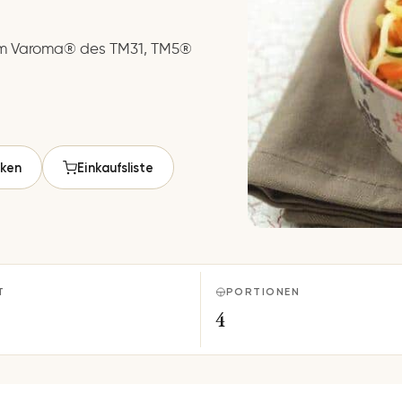
 im Varoma® des TM31, TM5®
ken
Einkaufsliste
T
PORTIONEN
4