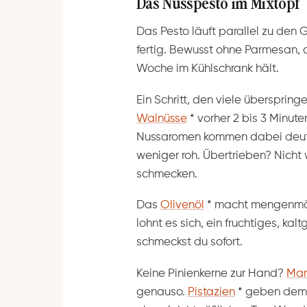
Das Nusspesto im Mixtopf
Das Pesto läuft parallel zu den
fertig. Bewusst ohne Parmesan, d
Woche im Kühlschrank hält.
Ein Schritt, den viele übersprin
Walnüsse
*
vorher 2 bis 3 Minuten
Nussaromen kommen dabei deutli
weniger roh. Übertrieben? Nicht wi
schmecken.
Das
Olivenöl
*
macht mengenmäßi
lohnt es sich, ein fruchtiges, k
schmeckst du sofort.
Keine Pinienkerne zur Hand?
Man
genauso.
Pistazien
*
geben dem P