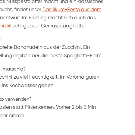
das Nusspesto öfter macht und ein klassisches
aucht, findet unser
Basilikum-Pesto aus dem
entwurf. Im Frühling macht sich auch das
omix®
sehr gut auf Gemüsespaghetti.
?
breite Bandnudeln aus der Zucchini. Ein
llung ergibt aber die beste Spaghetti-Form.
i matschig?
chini zu viel Feuchtigkeit. Im Varoma garen
Nie ins Kochwasser geben.
sto verwenden?
ien statt Pinienkernen. Vorher 2 bis 3 Min
mehr Aroma.