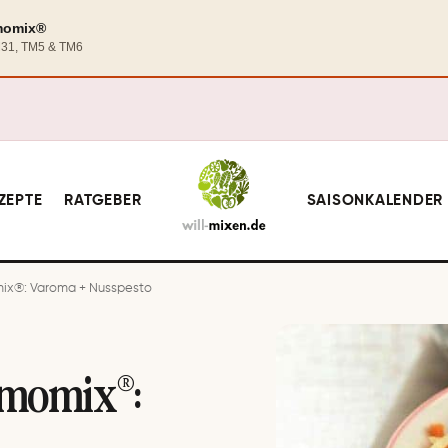
rmomix®
TM31, TM5 & TM6
ZEPTE
RATGEBER
SAISONKALENDER
x®: Varoma + Nusspesto
rmomix®: