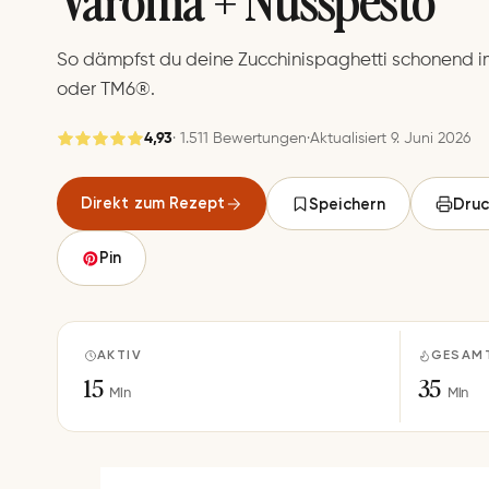
So dämpfst du deine Zucchinispaghetti schonend
oder TM6®.
4,93
· 1.511 Bewertungen
·
Aktualisiert 9. Juni 2026
Gespeichert
Direkt zum Rezept
Speichern
Druc
Speichern
Pin
AKTIV
GESAM
15
35
Min
Min