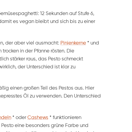
 Gemüsespaghetti: 12 Sekunden auf Stufe 6,
amit es vegan bleibt und sich bis zu einer
gen, der aber viel ausmacht:
Pinienkerne
*
und
 trocken in der Pfanne rösten. Die
ch stärker raus, das Pesto schmeckt
rklich, der Unterschied ist klar zu
g einen großen Teil des Pestos aus. Hier
altgepresstes Öl zu verwenden. Den Unterschied
deln
*
oder
Cashews
*
funktionieren
esto eine besonders grüne Farbe und