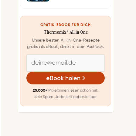
GRATIS-EBOOK FÜR DICH
Thermomix® All in One
Unsere besten All-in-One-Rezepte
gratis als eBook, direkt in dein Postfach.
E
-
eBook holen
→
M
25.000+
Mixer:innen lesen schon mit.
a
Kein Spam. Jederzeit abbestellbar.
i
l
-