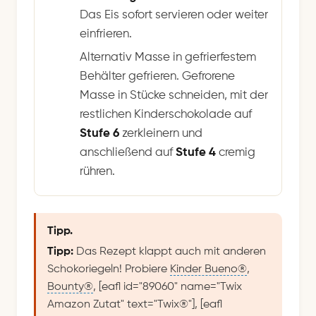
Das Eis sofort servieren oder weiter
einfrieren.
Alternativ Masse in gefrierfestem
Behälter gefrieren. Gefrorene
Masse in Stücke schneiden, mit der
restlichen Kinderschokolade auf
Stufe 6
zerkleinern und
anschließend auf
Stufe 4
cremig
rühren.
Tipp.
Tipp:
Das Rezept klappt auch mit anderen
Schokoriegeln! Probiere
Kinder Bueno
®
,
Bounty
®
, [eafl id="89060" name="Twix
Amazon Zutat" text="Twix®"], [eafl