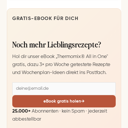
GRATIS-EBOOK FÜR DICH
Noch mehr Lieblingsrezepte?
Hol dir unser eBook „Thermomix® All in One"
gratis, dazu 3× pro Woche getestete Rezepte
und Wochenplan-Ideen direkt ins Postfach.
E
-
M
eBook gratis holen
→
a
25.000+
Abonnenten · kein Spam · jederzeit
i
abbestellbar
l