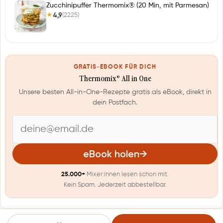
Zucchinipuffer Thermomix® (20 Min, mit Parmesan)
4,9
(2225)
★
GRATIS-EBOOK FÜR DICH
Thermomix® All in One
Unsere besten All-in-One-Rezepte gratis als eBook, direkt in
dein Postfach.
E
-
eBook holen
→
M
25.000+
Mixer:innen lesen schon mit.
a
Kein Spam. Jederzeit abbestellbar.
i