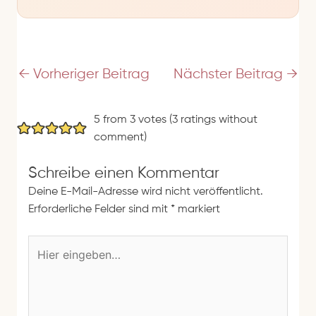
-
A
d
r
e
←
Vorheriger Beitrag
Nächster Beitrag
→
s
s
5 from 3 votes (
3 ratings without
e
comment
)
Schreibe einen Kommentar
Deine E-Mail-Adresse wird nicht veröffentlicht.
Erforderliche Felder sind mit
*
markiert
H
i
e
r
e