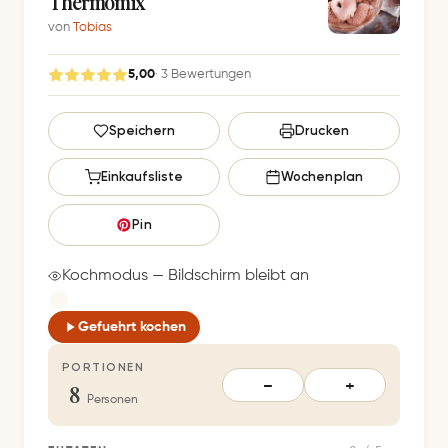
Thermomix
von
Tobias
5,00
· 3 Bewertungen
G
Speichern
Drucken
e
s
Einkaufsliste
Wochenplan
p
e
Pin
i
c
Kochmodus — Bildschirm bleibt an
h
e
Gefuehrt kochen
r
PORTIONEN
t
8
−
+
S
Personen
p