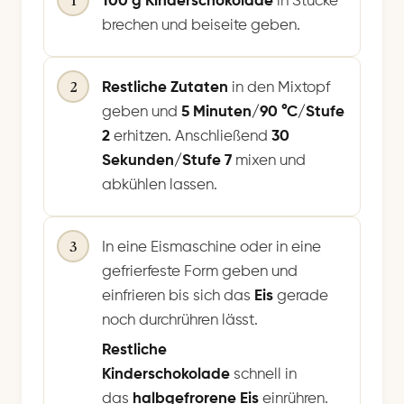
100 g Kinderschokolade
in Stücke
brechen und beiseite geben.
2
Restliche Zutaten
in den Mixtopf
geben und
5 Minuten/90 °C/Stufe
2
erhitzen. Anschließend
30
Sekunden/Stufe 7
mixen und
abkühlen lassen.
3
In eine Eismaschine oder in eine
gefrierfeste Form geben und
einfrieren bis sich das
Eis
gerade
noch durchrühren lässt.
Restliche
Kinderschokolade
schnell in
das
halbgefrorene Eis
einrühren.