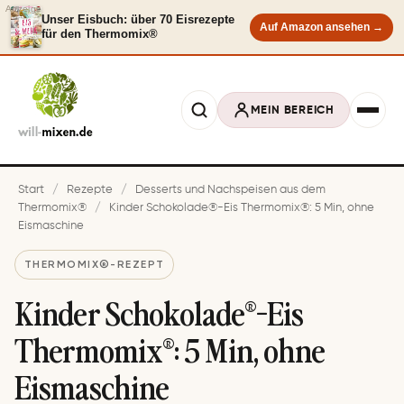
Anzeige
Unser Eisbuch: über 70 Eisrezepte
Auf Amazon ansehen →
für den Thermomix®
MEIN BEREICH
Start
/
Rezepte
/
Desserts und Nachspeisen aus dem
Thermomix®
/
Kinder Schokolade®-Eis Thermomix®: 5 Min, ohne
Eismaschine
THERMOMIX®-REZEPT
Kinder Schokolade®-Eis
Thermomix®: 5 Min, ohne
Eismaschine