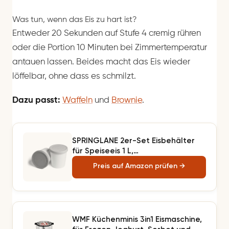
Was tun, wenn das Eis zu hart ist?
Entweder 20 Sekunden auf Stufe 4 cremig rühren
oder die Portion 10 Minuten bei Zimmertemperatur
antauen lassen. Beides macht das Eis wieder
löffelbar, ohne dass es schmilzt.
Dazu passt:
Waffeln
und
Brownie
.
SPRINGLANE 2er-Set Eisbehälter
für Speiseeis 1 L,
Aufbewahrungsbehälter,
Preis auf Amazon prüfen →
Gefrierdosen, Eis-Container BPA-
frei in Lebensmittelqualität
WMF Küchenminis 3in1 Eismaschine,