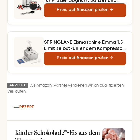
für Frozen Joghurt, Sorbet und
Eiscreme, Gefrierbehälter 300 ml,
Preis auf Amazon prüfen →
Eisportionierer, 30-Minuten-Time,
spülmaschinengeeignete Teile, Ice
Cream Maker
SPRINGLANE Eismaschine Emma 1,5
L mit selbstkühlendem Kompressor
150 W, aus Edelstahl mit
Preis auf Amazon prüfen →
entnehmbarem Eisbehälter, inkl.
Rezeptheft (Silber, Eismaschine)
ANZEIGE
Als Amazon-Partner verdienen wir an qualifizierten
Verkäufen.
REZEPT
Kinder Schokolade®-Eis aus dem