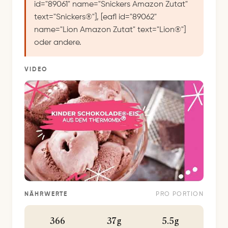
id="89061" name="Snickers Amazon Zutat"
text="Snickers®"], [eafl id="89062"
name="Lion Amazon Zutat" text="Lion®"]
oder andere.
VIDEO
NÄHRWERTE
PRO PORTION
366
37g
5.5g