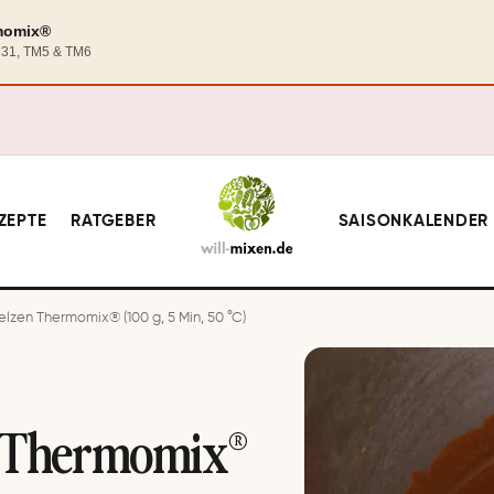
rmomix®
TM31, TM5 & TM6
ZEPTE
RATGEBER
SAISONKALENDER
zen Thermomix® (100 g, 5 Min, 50 °C)
n Thermomix®