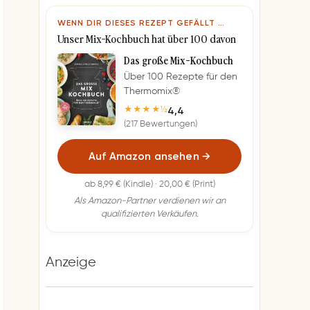
WENN DIR DIESES REZEPT GEFÄLLT …
Unser Mix-Kochbuch hat über 100 davon
Das große Mix-Kochbuch
Über 100 Rezepte für den
Thermomix®
4,4
★★★★½
(217 Bewertungen)
Auf Amazon ansehen
→
ab 8,99 € (Kindle) · 20,00 € (Print)
Als Amazon-Partner verdienen wir an
qualifizierten Verkäufen.
Anzeige