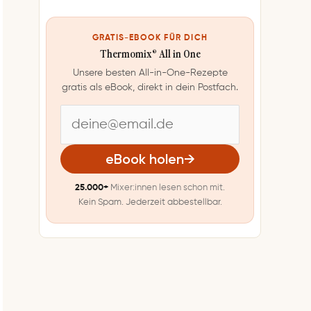
GRATIS-EBOOK FÜR DICH
Thermomix® All in One
Unsere besten All-in-One-Rezepte
gratis als eBook, direkt in dein Postfach.
E
-
eBook holen
→
M
25.000+
Mixer:innen lesen schon mit.
a
Kein Spam. Jederzeit abbestellbar.
i
l
-