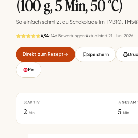
(100 g, 5 Min, 50 °C)
So einfach schmilzt du Schokolade im TM31®, TM5
4,94
· 146 Bewertungen
·
Aktualisiert 21. Juni 2026
Gespeichert
Direkt zum Rezept
Speichern
Druc
Speichern
Pin
AKTIV
GESAM
2
5
Min
Min