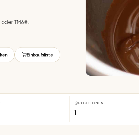
® oder TM6®.
ken
Einkaufsliste
T
PORTIONEN
1