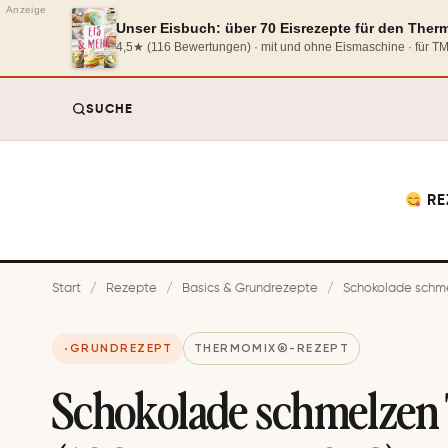
Anzeige
Unser Eisbuch: über 70 Eisrezepte für den The
4,5★ (116 Bewertungen) · mit und ohne Eismaschine · für 
SUCHE
RE
Start
/
Rezepte
/
Basics & Grundrezepte
/
Schokolade schmel
GRUNDREZEPT
THERMOMIX®-REZEPT
Schokolade schmelze