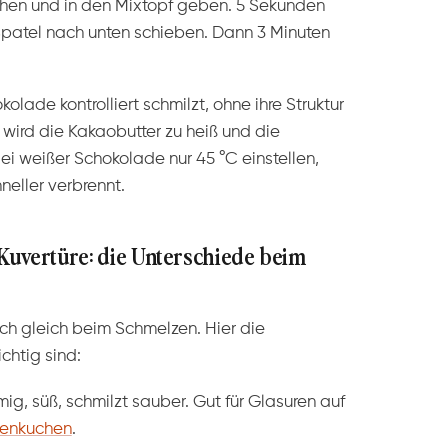
chen und in den Mixtopf geben. 5 Sekunden
 Spatel nach unten schieben. Dann 3 Minuten
olade kontrolliert schmilzt, ohne ihre Struktur
r wird die Kakaobutter zu heiß und die
i weißer Schokolade nur 45 °C einstellen,
hneller verbrennt.
, Kuvertüre: die Unterschiede beim
ch gleich beim Schmelzen. Hier die
ichtig sind:
ig, süß, schmilzt sauber. Gut für Glasuren auf
nenkuchen
.