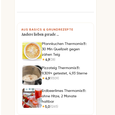
AUS BASICS & GRUNDREZEPTE
Andere lieben gerade …
Pfannkuchen Thermomix®:
30 Min Quellzeit gegen
zähen Teig
4,9
(38)
★
Pizzateig Thermomix®:
9.309× getestet, 4,93 Sterne
4,9
(9309)
★
Erdbeerlimes Thermomix®:
ohne Hitze, 2 Monate
haltbar
5,0
(1265)
★