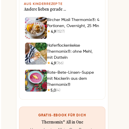
AUS KINDERREZEPTE
Andere lieben gerade …
Bircher Müsli Thermomix®: 4
Portionen, Overnight, 25 Min
4,9
(1527)
★
Haferflockenkekse
Thermomix®: ohne Mehl,
mit Datteln
4,9
(766)
★
Rote-Bete-Linsen-Suppe
mit Nockerln aus dem
Thermomix®
5,0
(4)
★
GRATIS-EBOOK FÜR DICH
Thermomix® All in One