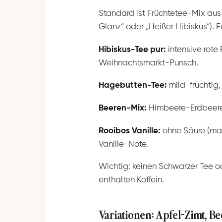
Standard ist Früchtetee-Mix au
Glanz“ oder „Heißer Hibiskus“). Fu
Hibiskus-Tee pur:
intensive rote 
Weihnachtsmarkt-Punsch.
Hagebutten-Tee:
mild-fruchtig,
Beeren-Mix:
Himbeere-Erdbeere
Rooibos Vanille:
ohne Säure (man
Vanille-Note.
Wichtig: keinen Schwarzer Tee o
enthalten Koffein.
Variationen: Apfel-Zimt, B