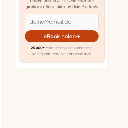
Unsere besten All-in-One-Rezepte
gratis als eBook, direkt in dein Postfach.
E
-
eBook holen
→
M
25.000+
Mixer:innen lesen schon mit.
a
Kein Spam. Jederzeit abbestellbar.
i
l
-
A
d
r