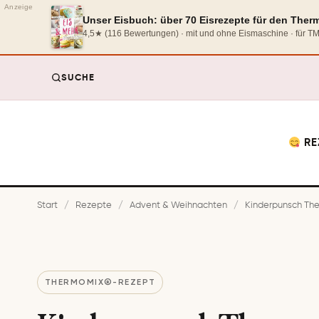
Anzeige
Unser Eisbuch: über 70 Eisrezepte für den The
4,5★ (116 Bewertungen) · mit und ohne Eismaschine · für 
SUCHE
RE
Start
/
Rezepte
/
Advent & Weihnachten
/
Kinderpunsch Ther
THERMOMIX®-REZEPT