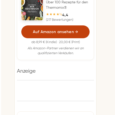
Über 100 Rezepte für den
Thermomix®
4,4
★★★★½
(217 Bewertungen)
Auf Amazon ansehen
→
ab 8,99 € (Kindle) · 20,00 € (Print)
Als Amazon-Partner verdienen wir an
qualifizierten Verkäufen.
Anzeige