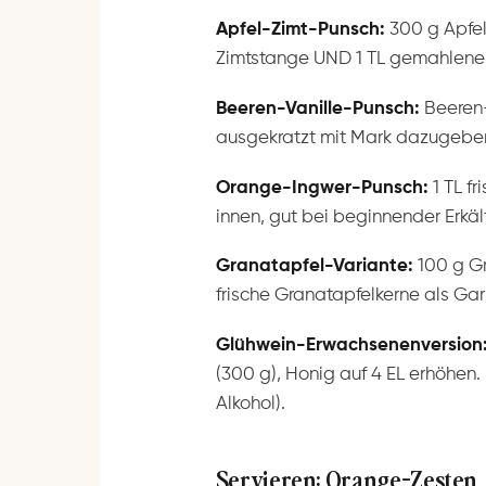
Apfel-Zimt-Punsch:
300 g Apfels
Zimtstange UND 1 TL gemahlener 
Beeren-Vanille-Punsch:
Beeren-T
ausgekratzt mit Mark dazugeben. 
Orange-Ingwer-Punsch:
1 TL f
innen, gut bei beginnender Erkäl
Granatapfel-Variante:
100 g Gr
frische Granatapfelkerne als Gar
Glühwein-Erwachsenenversion
(300 g), Honig auf 4 EL erhöhen. 
Alkohol).
Servieren: Orange-Zesten, 