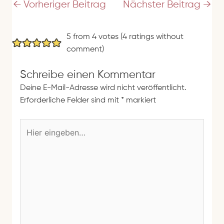
e
←
Vorheriger Beitrag
Nächster Beitrag
→
s
s
5 from 4 votes (
4 ratings without
e
comment
)
Schreibe einen Kommentar
Deine E-Mail-Adresse wird nicht veröffentlicht.
Erforderliche Felder sind mit
*
markiert
H
i
e
r
e
i
n
g