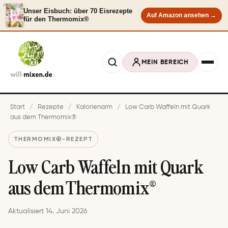
Anzeige
Unser Eisbuch: über 70 Eisrezepte
Auf Amazon ansehen →
für den Thermomix®
MEIN BEREICH
Start
/
Rezepte
/
Kalorienarm
/
Low Carb Waf­feln mit Quark
aus dem Thermomix®
THERMOMIX®-REZEPT
Low Carb Waf­feln mit Quark
aus dem Thermomix®
Aktualisiert 14. Juni 2026