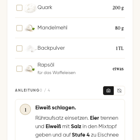
e
200 g
Quark
r
n
80 g
Mandelmehl
1 TL
Backpulver
Rapsöl
etwas
für das Waffeleisen
ANLEITUNG
0 / 4
Eiweiß schlagen.
1
Rühraufsatz einsetzen.
Eier
trennen
und
Eiweiß
mit
Salz
in den Mixtopf
geben und auf
Stufe 4
zu Eischnee