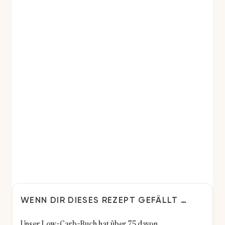
WENN DIR DIESES REZEPT GEFÄLLT …
Unser Low-Carb-Buch hat über 75 davon