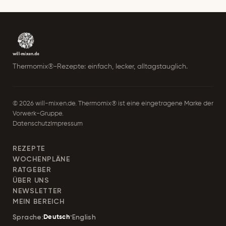
d
r
e
Thermomix®-Rezepte: einfach, lecker, alltagstauglich.
s
s
© 2026 will-mixen.de. Thermomix® ist eine eingetragene Marke der
e
Vorwerk-Gruppe.
Datenschutz
Impressum
REZEPTE
WOCHENPLÄNE
RATGEBER
ÜBER UNS
NEWSLETTER
MEIN BEREICH
·
English
Sprache:
Deutsch