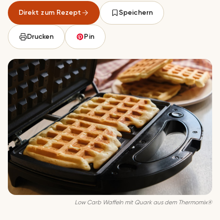
Direkt zum Rezept
Speichern
Drucken
Pin
Low Carb Waf­feln mit Quark aus dem Thermomix®