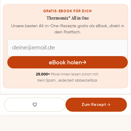
GRATIS-EBOOK FÜR DICH
Thermomix® All in One
Unsere besten All-in-One-Rezepte gratis als eBook, direkt in
dein Postfach.
E
-
eBook holen
→
M
25.000+
Mixer:innen lesen schon mit.
a
Kein Spam. Jederzeit abbestellbar.
i
l
Zum Rezept
-
A