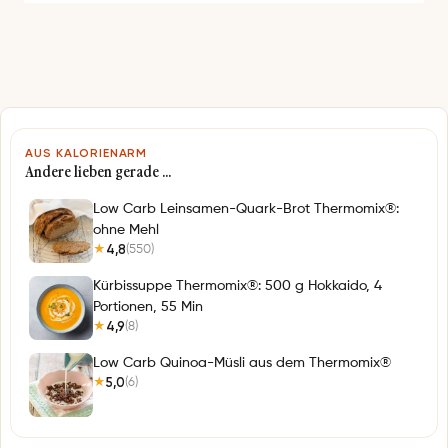
s
e
*
AUS KALORIENARM
Andere lieben gerade …
Low Carb Leinsamen-Quark-Brot Thermomix®:
ohne Mehl
4,8
(550)
★
Kürbissuppe Thermomix®: 500 g Hokkaido, 4
Portionen, 55 Min
4,9
(8)
★
Low Carb Quinoa-Müsli aus dem Thermomix®
5,0
(6)
★