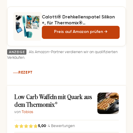
Calotti® Drehkellenspatel Silikon
+, für Thermomix®
TM7®,TM6®,TM5® und TM31®.
Preis auf Amazon prüfen →
Einfaches Aufnehmen von Mixgut
dank flexibler Silikonflanke und
patentierter Zentrierfunktion -
ANZEIGE
Made in Germany
Als Amazon-Partner verdienen wir an qualifizierten
Verkäufen.
REZEPT
Low Carb Waf­feln mit Quark aus
dem Thermomix®
von
Tobias
5,00
· 4 Bewertungen