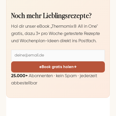
Noch mehr Lieblingsrezepte?
Hol dir unser eBook „Thermomix® All in One"
gratis, dazu 3× pro Woche getestete Rezepte
und Wochenplan-Ideen direkt ins Postfach.
E
-
M
eBook gratis holen
→
a
25.000+
Abonnenten · kein Spam · jederzeit
i
abbestellbar
l
-
A
d
r