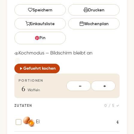
G
Speichern
Drucken
e
s
Einkaufsliste
Wochenplan
p
e
Pin
i
c
Kochmodus — Bildschirm bleibt an
h
e
Gefuehrt kochen
r
PORTIONEN
t
6
−
+
S
Waffeln
p
e
ZUTATEN
0 / 5 ✓
i
c
4
Ei
h