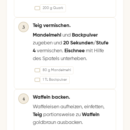
200 g Quark
Teig vermischen.
3
Mandelmehl
und
Backpulver
zugeben und
20 Sekunden/Stufe
4
vermischen.
Eischnee
mit Hilfe
des Spatels unterheben.
80 g Mandelmehl
1 TL Backpulver
Waffeln backen.
4
Waffeleisen aufheizen, einfetten,
Teig
portionsweise zu
Waffeln
goldbraun ausbacken.