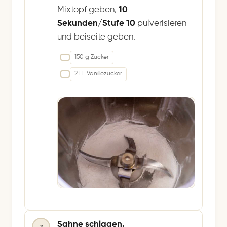
Mixtopf geben,
10
Sekunden/Stufe 10
pulverisieren
und beiseite geben.
150 g Zucker
2 EL Vanillezucker
Sahne schlagen.
3