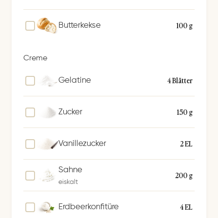
100 g
Butterkekse
Creme
4 Blätter
Gelatine
150 g
Zucker
2 EL
Vanillezucker
Sahne
200 g
eiskalt
4 EL
Erdbeerkonfitüre