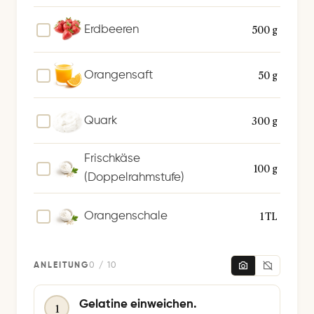
500 g
Erdbeeren
50 g
Orangensaft
300 g
Quark
Frischkäse
100 g
(Doppelrahmstufe)
1 TL
Orangenschale
ANLEITUNG
0 / 10
Gelatine einweichen.
1