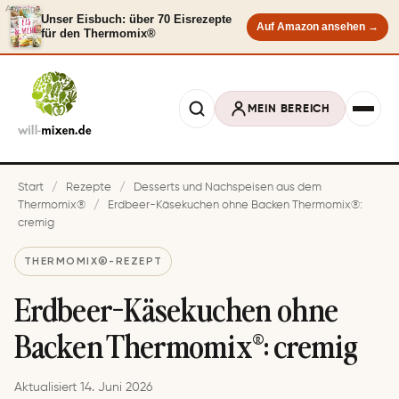
Anzeige
Unser Eisbuch: über 70 Eisrezepte
Auf Amazon ansehen →
für den Thermomix®
MEIN BEREICH
Start
/
Rezepte
/
Desserts und Nachspeisen aus dem
Thermomix®
/
Erdbeer-Käsekuchen ohne Backen Thermomix®:
cremig
THERMOMIX®-REZEPT
Erdbeer-Käsekuchen ohne
Backen Thermomix®: cremig
Aktualisiert 14. Juni 2026