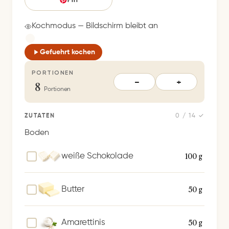
i
c
Kochmodus — Bildschirm bleibt an
h
e
Gefuehrt kochen
r
PORTIONEN
t
8
−
+
S
Portionen
p
e
ZUTATEN
0 / 14 ✓
i
Boden
c
h
100 g
weiße Schokolade
e
r
50 g
Butter
n
50 g
Amarettinis