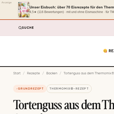
Anzeige
Unser Eisbuch: über 70 Eisrezepte für den The
4,5★ (116 Bewertungen) · mit und ohne Eismaschine · für 
SUCHE
RE
Start
/
Rezepte
/
Backen
/
Tor­ten­guss aus dem Thermomix® 
GRUNDREZEPT
THERMOMIX®-REZEPT
Tor­ten­guss aus dem 