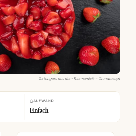
Tor­ten­guss aus dem Thermomix® – Grund­re­zept
AUFWAND
Einfach