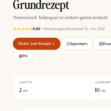
Grund­re­zept
Thermomix® Tortenguss ist einfach genial einfach!
5,00
· 1 Bewertungen
·
Aktualisiert 15. Juni 2026
Gespeichert
Direkt zum Rezept
Speichern
Druc
Speichern
Pin
AKTIV
GESAM
2
10
Min
Min