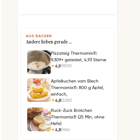
AUS BACKEN
Andere lieben gerade …
Pizzateig Thermomix®:
9.309× getestet, 4,93 Sterne
4,9
(9309)
★
Apfelkuchen vom Blech
Thermomix®: 800 g Äpfel,
einfach,
4,8
(2282)
★
Ruck-Zuck Brötchen
Thermomix® (25 Min, ohne
Hefe)
4,8
(1616)
★