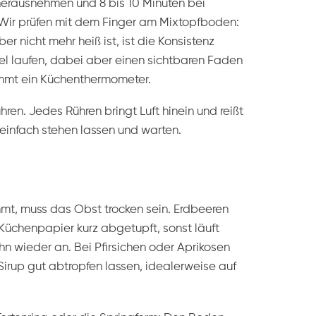
rausnehmen und 8 bis 10 Minuten bei
Wir prüfen mit dem Finger am Mixtopfboden:
r nicht mehr heiß ist, ist die Konsistenz
tel laufen, dabei aber einen sichtbaren Faden
mmt ein Küchenthermometer.
hren. Jedes Rühren bringt Luft hinein und reißt
einfach stehen lassen und warten.
mmt, muss das Obst trocken sein. Erdbeeren
chenpapier kurz abgetupft, sonst läuft
hn wieder an. Bei Pfirsichen oder Aprikosen
irup gut abtropfen lassen, idealerweise auf