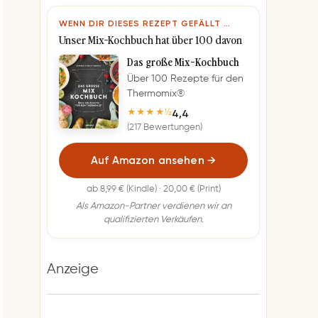
WENN DIR DIESES REZEPT GEFÄLLT …
Unser Mix-Kochbuch hat über 100 davon
Das große Mix-Kochbuch
Über 100 Rezepte für den
Thermomix®
4,4
★★★★½
(217 Bewertungen)
Auf Amazon ansehen
→
ab 8,99 € (Kindle) · 20,00 € (Print)
Als Amazon-Partner verdienen wir an
qualifizierten Verkäufen.
Anzeige