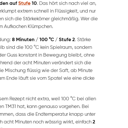
nden auf
Stufe
10
. Das hört sich nach viel an,
rklumpt extrem schnell in Flüssigkeit, und nur
en sich die Stärkekörner gleichmäßig. Wer die
eim Aufkochen Klümpchen.
ndung:
8 Minuten / 100 °C / Stufe 2
. Stärke
alb sind die 100 °C kein Spielraum, sondern
s der Guss konstant in Bewegung bleibt, ohne
hrend der acht Minuten verändert sich die
die Mischung flüssig wie der Saft, ab Minute
 am Ende läuft sie vom Spatel wie eine dicke
em Rezept nicht extra, weil 100 °C bei allen
en TM31 hat, kann genauso vorgehen. Bei
kommen, dass die Endtemperatur knapp unter
ch acht Minuten noch wässrig wirkt, einfach
2