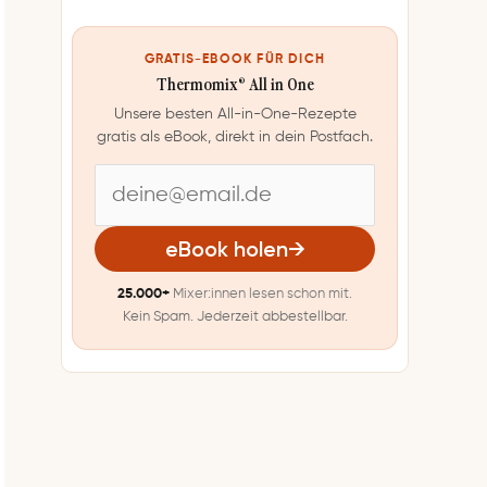
GRATIS-EBOOK FÜR DICH
Thermomix® All in One
Unsere besten All-in-One-Rezepte
gratis als eBook, direkt in dein Postfach.
E
-
eBook holen
→
M
25.000+
Mixer:innen lesen schon mit.
a
Kein Spam. Jederzeit abbestellbar.
i
l
-