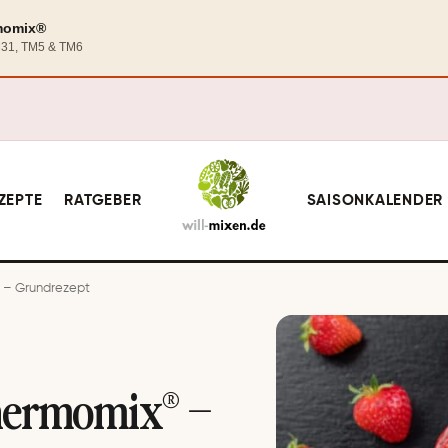
rmomix®
TM31, TM5 & TM6
ZEPTE
RATGEBER
SAISONKALENDER
– Grund­re­zept
Thermomix® –