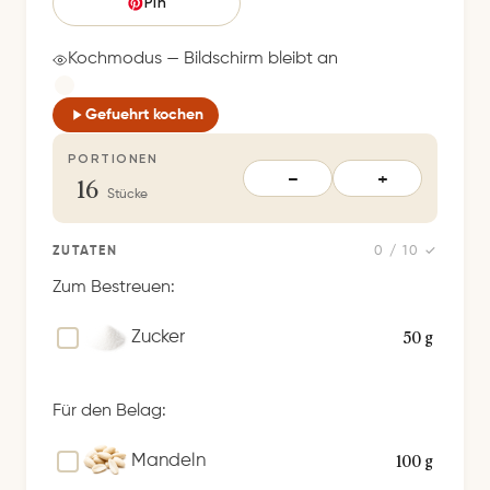
e
Pin
i
c
Kochmodus — Bildschirm bleibt an
h
e
Gefuehrt kochen
r
PORTIONEN
t
16
−
+
S
Stücke
p
e
ZUTATEN
0 / 10 ✓
i
Zum Bestreuen:
c
h
50 g
Zucker
e
r
Für den Belag:
n
100 g
Mandeln