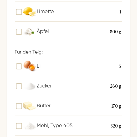
1
Limette
800 g
Äpfel
Für den Teig:
6
Ei
260 g
Zucker
170 g
Butter
320 g
Mehl, Type 405