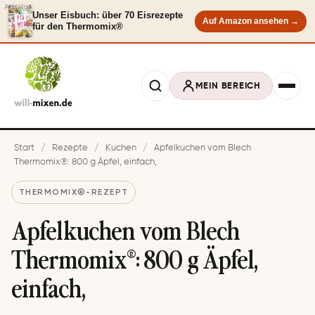
Anzeige
Unser Eisbuch: über 70 Eisrezepte
Auf Amazon ansehen →
für den Thermomix®
MEIN BEREICH
Start
/
Rezepte
/
Kuchen
/
Apfelkuchen vom Blech
Thermomix®: 800 g Äpfel, einfach,
THERMOMIX®-REZEPT
Apfelkuchen vom Blech
Thermomix®: 800 g Äpfel,
einfach,