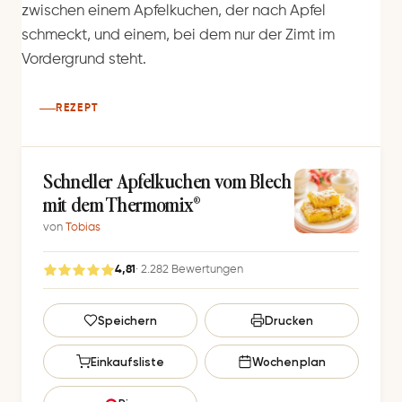
zwischen einem Apfelkuchen, der nach Apfel
schmeckt, und einem, bei dem nur der Zimt im
Vordergrund steht.
REZEPT
Schneller Apfelkuchen vom Blech
mit dem Thermomix®
von
Tobias
4,81
· 2.282 Bewertungen
G
Speichern
Drucken
e
s
Einkaufsliste
Wochenplan
p