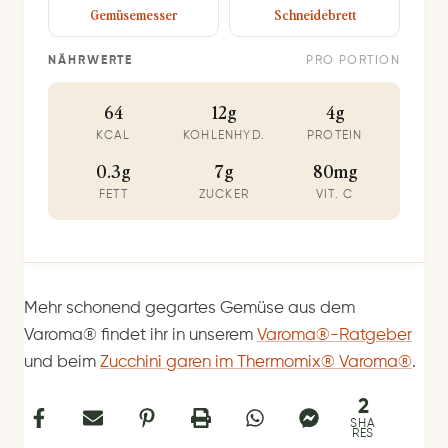
Gemüsemesser
Schneidebrett
NÄHRWERTE
PRO PORTION
64
12g
4g
KCAL
KOHLENHYD.
PROTEIN
0.3g
7g
80mg
FETT
ZUCKER
VIT. C
Mehr schonend gegartes Gemüse aus dem
Varoma® findet ihr in unserem
Varoma®-Ratgeber
und beim
Zucchini garen im Thermomix® Varoma®
.
2
SHA
RES