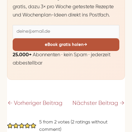
gratis, dazu 3× pro Woche getestete Rezepte
und Wochenplan-Ideen direkt ins Postfach.
E
-
M
eBook gratis holen
→
a
25.000+
Abonnenten · kein Spam · jederzeit
i
abbestellbar
l
-
A
d
r
e
←
Vorheriger Beitrag
Nächster Beitrag
→
s
s
5 from 2 votes (
2 ratings without
e
comment
)