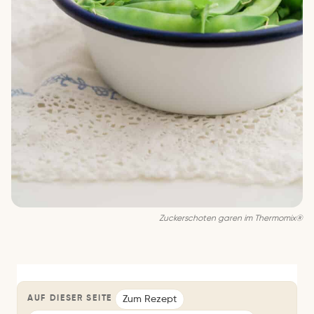
Zu­cker­scho­ten ga­ren im Thermomix®
Zum Rezept
AUF DIESER SEITE