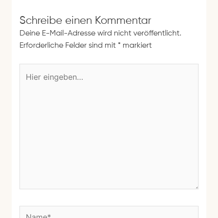
Schreibe einen Kommentar
Deine E-Mail-Adresse wird nicht veröffentlicht.
Erforderliche Felder sind mit
*
markiert
H
i
e
r
e
i
n
g
e
b
e
n
N
…