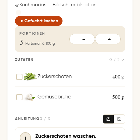
c
Kochmodus — Bildschirm bleibt an
h
e
Gefuehrt kochen
r
PORTIONEN
t
3
−
+
S
Portionen à 100 g
p
e
ZUTATEN
0 / 2 ✓
i
c
400 g
Zuckerschoten
h
e
500 g
Gemüsebrühe
r
n
ANLEITUNG
0 / 3
Zuckerschoten waschen.
1