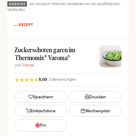
ANZEIGE
Als Amazon-Partner verdienen wir an qualifizierten
Verkäufen.
REZEPT
Zu­cker­scho­ten ga­ren im
Thermomix® Varoma®
von
Tobias
5,00
· 2 Bewertungen
G
Speichern
Drucken
e
s
Einkaufsliste
Wochenplan
p
e
Pin
i