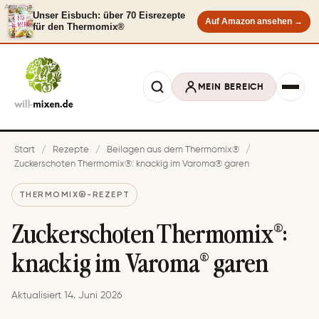
Anzeige
Unser Eisbuch: über 70 Eisrezepte
Auf Amazon ansehen →
für den Thermomix®
MEIN BEREICH
Start
/
Rezepte
/
Beilagen aus dem Thermomix®
/
Zuckerschoten Thermomix®: knackig im Varoma® garen
THERMOMIX®-REZEPT
Zuckerschoten Thermomix®:
knackig im Varoma® garen
Aktualisiert 14. Juni 2026