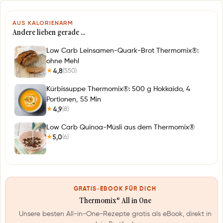
AUS KALORIENARM
Andere lieben gerade …
Low Carb Leinsamen-Quark-Brot Thermomix®:
ohne Mehl
4,8
(550)
★
Kürbissuppe Thermomix®: 500 g Hokkaido, 4
Portionen, 55 Min
4,9
(8)
★
Low Carb Quinoa-Müsli aus dem Thermomix®
5,0
(6)
★
GRATIS-EBOOK FÜR DICH
Thermomix® All in One
Unsere besten All-in-One-Rezepte gratis als eBook, direkt in