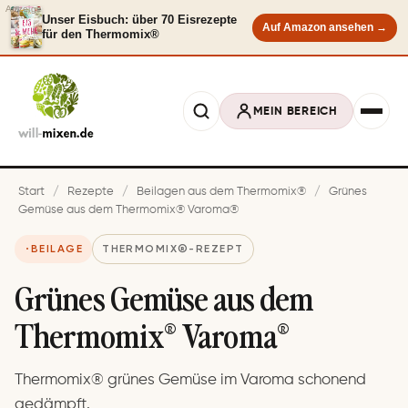
Anzeige
Unser Eisbuch: über 70 Eisrezepte
Auf Amazon ansehen →
für den Thermomix®
MEIN BEREICH
Start
/
Rezepte
/
Beilagen aus dem Thermomix®
/
Grü­nes
Ge­mü­se aus dem Thermomix® Va­ro­ma®
BEILAGE
THERMOMIX®-REZEPT
Grü­nes Ge­mü­se aus dem
Thermomix® Va­ro­ma®
Thermomix® grünes Gemüse im Varoma schonend
gedämpft.