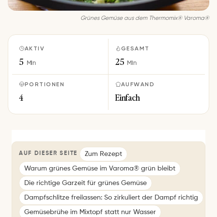
Grü­nes Ge­mü­se aus dem Thermomix® Va­ro­ma®
AKTIV
GESAMT
5
25
Min
Min
PORTIONEN
AUFWAND
4
Einfach
Zum Rezept
AUF DIESER SEITE
Warum grünes Gemüse im Varoma® grün bleibt
Die richtige Garzeit für grünes Gemüse
Dampfschlitze freilassen: So zirkuliert der Dampf richtig
Gemüsebrühe im Mixtopf statt nur Wasser