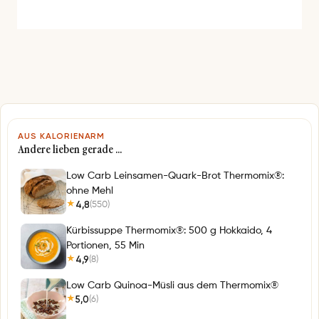
e
s
s
e
*
AUS KALORIENARM
Andere lieben gerade …
Low Carb Leinsamen-Quark-Brot Thermomix®:
ohne Mehl
4,8
(550)
★
Kürbissuppe Thermomix®: 500 g Hokkaido, 4
Portionen, 55 Min
4,9
(8)
★
Low Carb Quinoa-Müsli aus dem Thermomix®
5,0
(6)
★