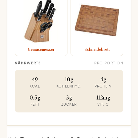
Gemüsemesser
Schneidebrett
NÄHRWERTE
PRO PORTION
49
10g
4g
KCAL
KOHLENHYD.
PROTEIN
0.5g
3g
112mg
FETT
ZUCKER
VIT. C