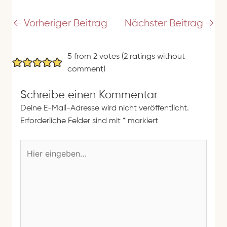
r
e
←
Vorheriger Beitrag
Nächster Beitrag
→
s
s
5 from 2 votes (
2 ratings without
e
comment
)
Schreibe einen Kommentar
Deine E-Mail-Adresse wird nicht veröffentlicht.
Erforderliche Felder sind mit
*
markiert
H
i
e
r
e
i
n