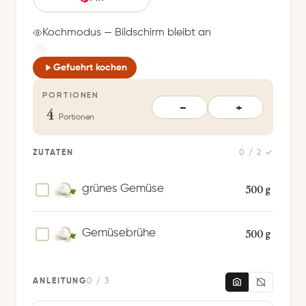
i
c
Kochmodus — Bildschirm bleibt an
h
e
Gefuehrt kochen
r
PORTIONEN
t
4
−
+
S
Portionen
p
e
ZUTATEN
0 / 2 ✓
i
c
500 g
grünes Gemüse
h
e
500 g
Gemüsebrühe
r
n
ANLEITUNG
0 / 3