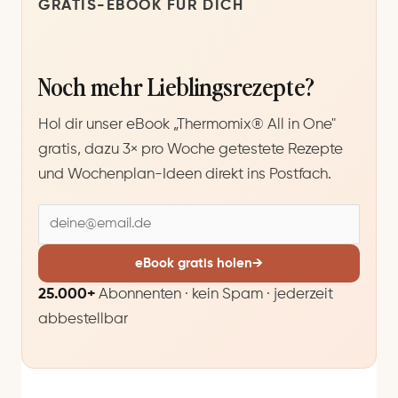
GRATIS-EBOOK FÜR DICH
Noch mehr Lieblingsrezepte?
Hol dir unser eBook „Thermomix® All in One"
gratis, dazu 3× pro Woche getestete Rezepte
und Wochenplan-Ideen direkt ins Postfach.
E
-
M
eBook gratis holen
→
a
25.000+
Abonnenten · kein Spam · jederzeit
i
abbestellbar
l
-
A
d