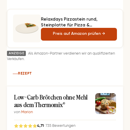
Relaxdays Pizzastein rund,
Steinplatte für Pizza &
Flammkuchen, Backstein für Ofen &
Preis auf Amazon prüfen →
Grill, Cordierit, 33 cm Ø,
ANZEIGE
Als Amazon-Partner verdienen wir an qualifizierten
Verkäufen.
REZEPT
Low-Carb Brötchen ohne Mehl
aus dem Thermomix®
von
Marion
4,71
· 735 Bewertungen