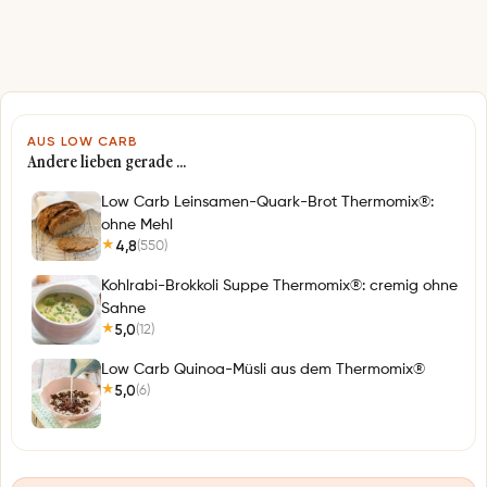
e
*
AUS LOW CARB
Andere lieben gerade …
Low Carb Leinsamen-Quark-Brot Thermomix®:
ohne Mehl
4,8
(550)
★
Kohlrabi-Brokkoli Suppe Thermomix®: cremig ohne
Sahne
5,0
(12)
★
Low Carb Quinoa-Müsli aus dem Thermomix®
5,0
(6)
★