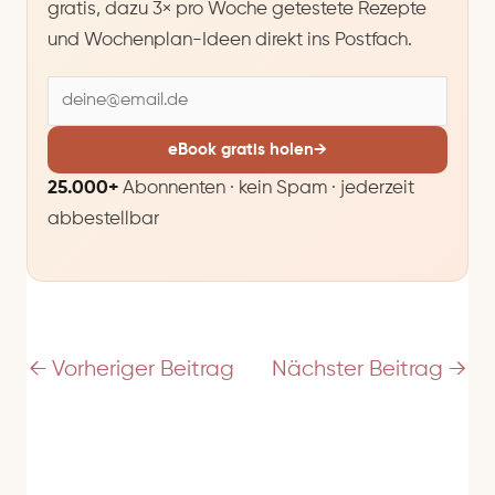
gratis, dazu 3× pro Woche getestete Rezepte
und Wochenplan-Ideen direkt ins Postfach.
E
-
M
eBook gratis holen
→
a
25.000+
Abonnenten · kein Spam · jederzeit
i
abbestellbar
l
-
A
d
r
e
←
Vorheriger Beitrag
Nächster Beitrag
→
s
s
e