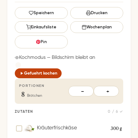
G
Speichern
Drucken
e
s
Einkaufsliste
Wochenplan
p
e
Pin
i
c
Kochmodus — Bildschirm bleibt an
h
e
Gefuehrt kochen
r
PORTIONEN
t
8
−
+
S
Brötchen
p
e
ZUTATEN
0 / 6 ✓
i
c
300 g
Kräuterfrischkäse
h