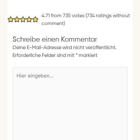
4.71 from 735 votes (
734 ratings without
comment
)
Schreibe einen Kommentar
Deine E-Mail-Adresse wird nicht veröffentlicht.
Erforderliche Felder sind mit
*
markiert
H
i
e
r
e
i
n
g
e