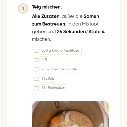
Teig mischen.
1
Alle Zutaten
, außer die
Samen
zum Bestreuen
, in den Mixtopf
geben und
25 Sekunden/Stufe 4
mischen.
300 g Kräuterfrischkäse
4 Ei
70 g Flohsamenschalen
1 TL Salz
1 TL Backpulver