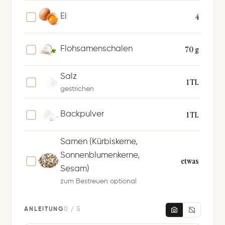
e
4
Ei
r
n
70 g
Flohsamenschalen
Salz
1 TL
gestrichen
1 TL
Backpulver
Samen (Kürbiskerne,
Sonnenblumenkerne,
etwas
Sesam)
zum Bestreuen optional
ANLEITUNG
0 / 5