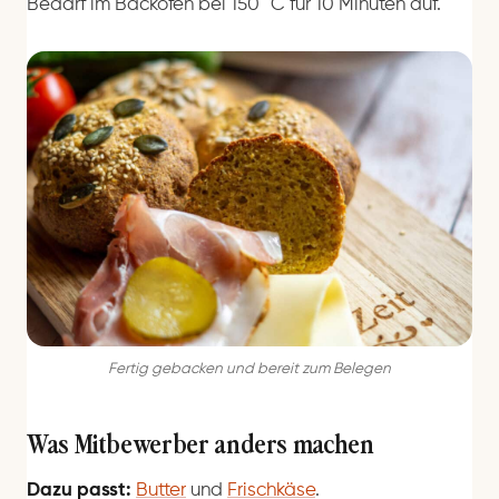
Bedarf im Backofen bei 150 °C für 10 Minuten auf.
Fertig gebacken und bereit zum Belegen
Was Mitbewerber anders machen
Dazu passt:
Butter
und
Frischkäse
.