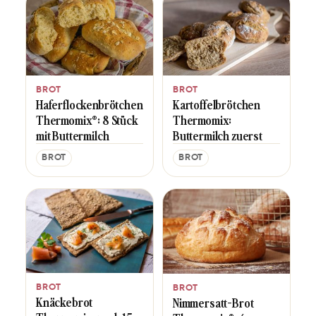
BROT
BROT
Haferflockenbrötchen
Kartoffelbrötchen
Thermomix®: 8 Stück
Thermomix:
mit Buttermilch
Buttermilch zuerst
BROT
BROT
BROT
BROT
Knäckebrot
Nimmersatt-Brot