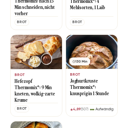
Thermomix: nach 15
Thermomix®: 4
Min schneiden, nicht
Mehlsorten, 1 Laib
vorher
BROT
BROT
130 Min
BROT
BROT
Joghurtkruste
Hefezopf
Thermomix®:
Thermomix®: 9 Min
knusprig in 1 Stunde
kneten, wolkig-zarte
Krume
BROT
4,89
(507)
Aufwändig