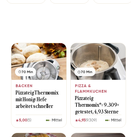
70 Min
70 Min
BACKEN
PIZZA &
Pizzateig Thermomix
FLAMMKUCHEN
Pizzateig
mit Honig: Hefe
Thermomix®: 9.309×
arbeitet schneller
getestet, 4,93 Sterne
5,00
(5)
Mittel
4,93
(9.309)
Mittel