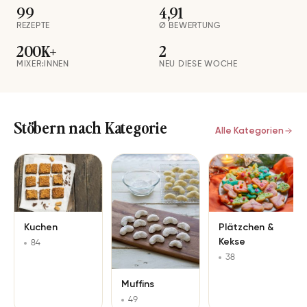
99
4,91
REZEPTE
Ø BEWERTUNG
200K+
2
MIXER:INNEN
NEU DIESE WOCHE
Stöbern nach Kategorie
Alle Kategorien
Kuchen
Plätzchen &
Kekse
84
38
Muffins
49