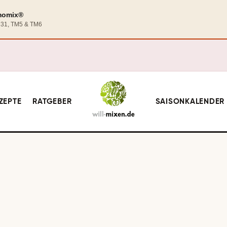
rmomix®
TM31, TM5 & TM6
ZEPTE
RATGEBER
SAISONKALENDER