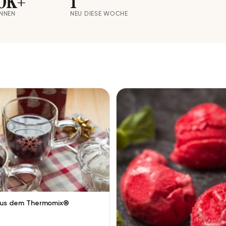
0K+
1
INNEN
NEU DIESE WOCHE
aus dem Thermomix®