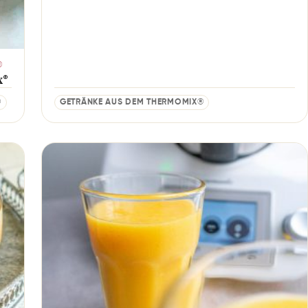
®
x®
®
GETRÄNKE AUS DEM THERMOMIX®