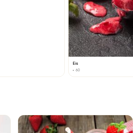
Eis
60