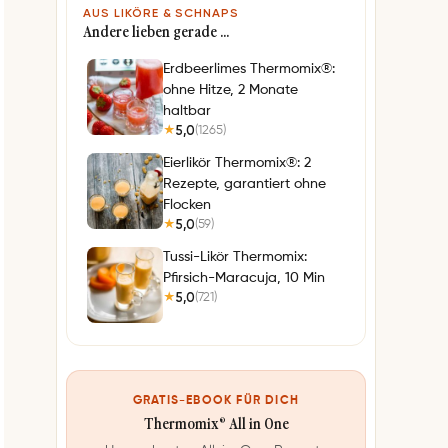
AUS LIKÖRE & SCHNAPS
Andere lieben gerade …
Erdbeerlimes Thermomix®:
ohne Hitze, 2 Monate
haltbar
5,0
(1265)
★
Eierlikör Thermomix®: 2
Rezepte, garantiert ohne
Flocken
5,0
(59)
★
Tussi-Likör Thermomix:
Pfirsich-Maracuja, 10 Min
5,0
(721)
★
GRATIS-EBOOK FÜR DICH
Thermomix® All in One