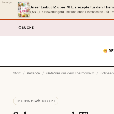
Anzeige
Unser Eisbuch: über 70 Eisrezepte für den The
4,5★ (116 Bewertungen) · mit und ohne Eismaschine · für 
SUCHE
RE
Start
/
Rezepte
/
Getränke aus dem Thermomix®
/
Schneepu
THERMOMIX®-REZEPT