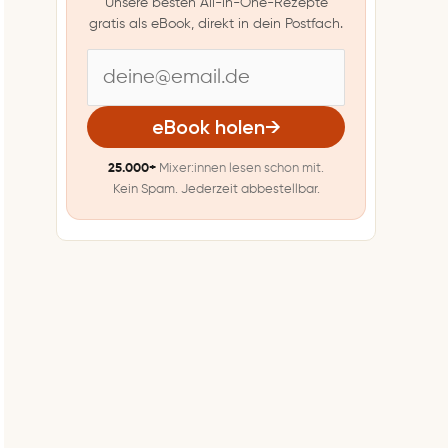
Unsere besten All-in-One-Rezepte
gratis als eBook, direkt in dein Postfach.
E
-
eBook holen
→
M
25.000+
Mixer:innen lesen schon mit.
a
Kein Spam. Jederzeit abbestellbar.
i
l
-
A
d
r