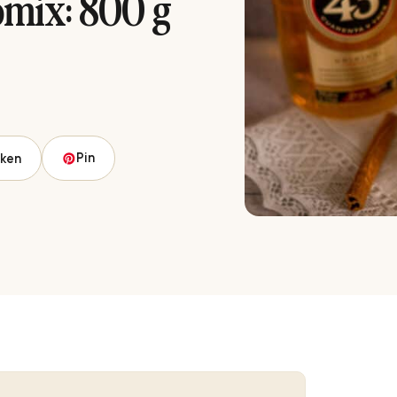
mix: 800 g
Pin
ken