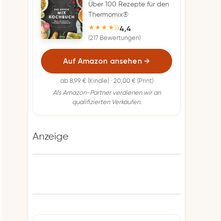
Über 100 Rezepte für den
Thermomix®
4,4
★★★★½
(217 Bewertungen)
Auf Amazon ansehen
→
ab 8,99 € (Kindle) · 20,00 € (Print)
Als Amazon-Partner verdienen wir an
qualifizierten Verkäufen.
Anzeige