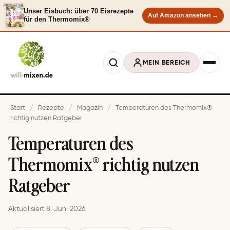
Anzeige
Unser Eisbuch: über 70 Eisrezepte
Auf Amazon ansehen →
für den Thermomix®
MEIN BEREICH
Start
/
Rezepte
/
Magazin
/
Temperaturen des Thermomix®
richtig nutzen Ratgeber
Temperaturen des
Thermomix® richtig nutzen
Ratgeber
Aktualisiert 8. Juni 2026