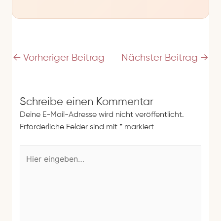
-
A
d
r
e
←
Vorheriger Beitrag
Nächster Beitrag
→
s
s
e
Schreibe einen Kommentar
Deine E-Mail-Adresse wird nicht veröffentlicht.
Erforderliche Felder sind mit
*
markiert
H
i
e
r
e
i