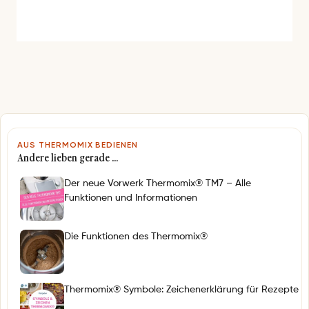
e
r
e
s
s
e
*
AUS THERMOMIX BEDIENEN
Andere lieben gerade …
Der neue Vorwerk Thermomix® TM7 – Alle
Funktionen und Informationen
Die Funktionen des Thermomix®
Thermomix® Symbole: Zeichenerklärung für Rezepte