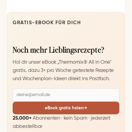
GRATIS-EBOOK FÜR DICH
Noch mehr Lieblingsrezepte?
Hol dir unser eBook „Thermomix® All in One"
gratis, dazu 3× pro Woche getestete Rezepte
und Wochenplan-Ideen direkt ins Postfach.
E
-
M
eBook gratis holen
→
a
25.000+
Abonnenten · kein Spam · jederzeit
i
abbestellbar
l