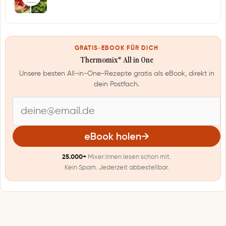
GRATIS-EBOOK FÜR DICH
Thermomix® All in One
Unsere besten All-in-One-Rezepte gratis als eBook, direkt in
dein Postfach.
E
-
eBook holen
→
M
25.000+
Mixer:innen lesen schon mit.
a
Kein Spam. Jederzeit abbestellbar.
i
l