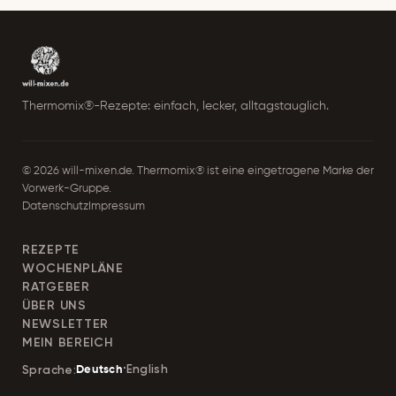
-
A
d
r
Thermomix®-Rezepte: einfach, lecker, alltagstauglich.
e
© 2026 will-mixen.de. Thermomix® ist eine eingetragene Marke der
s
Vorwerk-Gruppe.
Datenschutz
Impressum
s
e
REZEPTE
WOCHENPLÄNE
RATGEBER
ÜBER UNS
NEWSLETTER
MEIN BEREICH
·
English
Sprache:
Deutsch