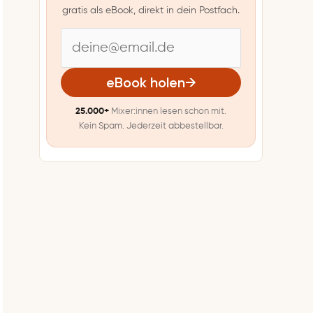
gratis als eBook, direkt in dein Postfach.
E
-
eBook holen
→
M
25.000+
Mixer:innen lesen schon mit.
a
Kein Spam. Jederzeit abbestellbar.
i
l
-
A
d
r