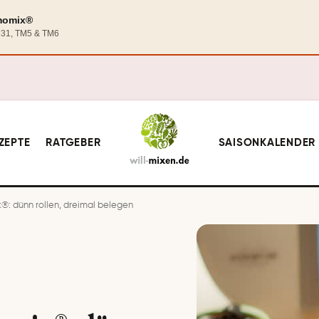
rmomix®
TM31, TM5 & TM6
ZEPTE
RATGEBER
SAISONKALENDER
: dünn rollen, dreimal belegen