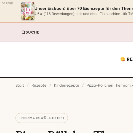
Anzeige
Unser Eisbuch: über 70 Eisrezepte für den The
4,5★ (116 Bewertungen) · mit und ohne Eismaschine · für 
SUCHE
RE
Start
/
Rezepte
/
Kinderrezepte
/
Pizza-Röllchen Thermomix®
THERMOMIX®-REZEPT