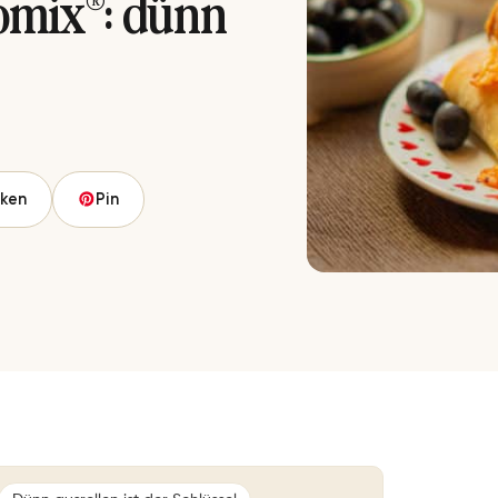
omix®: dünn
Pin
ken