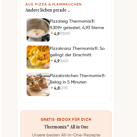
AUS PIZZA & FLAMMKUCHEN
Andere lieben gerade …
Pizzateig Thermomix®:
9.309× getestet, 4,93 Sterne
4,9
(9309)
★
Pizzakranz Thermomix®: So
gelingt der Einschnitt
4,9
(462)
★
Pizzabrötchen Thermomix®:
Belag in 5 Minuten
4,8
(2111)
★
GRATIS-EBOOK FÜR DICH
Thermomix® All in One
Unsere besten All-in-One-Rezepte