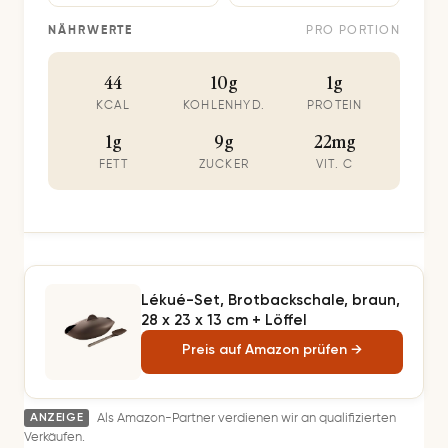
NÄHRWERTE
PRO PORTION
44
10g
1g
KCAL
KOHLENHYD.
PROTEIN
1g
9g
22mg
FETT
ZUCKER
VIT. C
Lékué-Set, Brotbackschale, braun,
28 x 23 x 13 cm + Löffel
Preis auf Amazon prüfen →
ANZEIGE
Als Amazon-Partner verdienen wir an qualifizierten
Verkäufen.