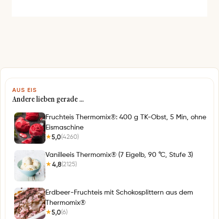
e
s
s
e
*
AUS EIS
Andere lieben gerade …
Fruchteis Thermomix®: 400 g TK-Obst, 5 Min, ohne
Eismaschine
5,0
(4260)
★
Vanilleeis Thermomix® (7 Eigelb, 90 °C, Stufe 3)
4,8
(2125)
★
Erdbeer-Fruchteis mit Schokosplittern aus dem
Thermomix®
5,0
(6)
★