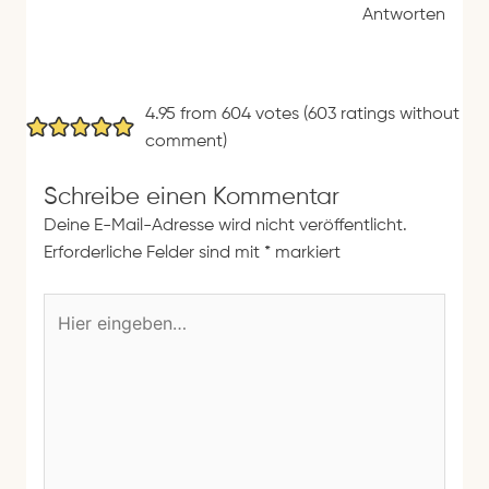
Antworten
4.95 from 604 votes (
603 ratings without
comment
)
Schreibe einen Kommentar
Deine E-Mail-Adresse wird nicht veröffentlicht.
Erforderliche Felder sind mit
*
markiert
H
i
e
r
e
i
n