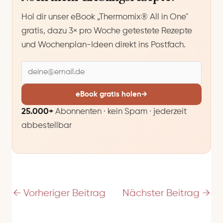
Hol dir unser eBook „Thermomix® All in One"
gratis, dazu 3× pro Woche getestete Rezepte
und Wochenplan-Ideen direkt ins Postfach.
E
-
M
eBook gratis holen
→
a
25.000+
Abonnenten · kein Spam · jederzeit
i
abbestellbar
l
-
A
d
r
e
←
Vorheriger Beitrag
Nächster Beitrag
→
s
s