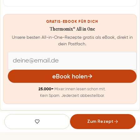
GRATIS-EBOOK FÜR DICH
Thermomix® All in One
Unsere besten All-in-One-Rezepte gratis als eBook, direkt in
dein Postfach.
E
-
eBook holen
→
M
25.000+
Mixer:innen lesen schon mit.
a
Kein Spam. Jederzeit abbestellbar.
i
l
Zum Rezept
-