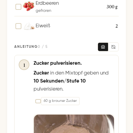
e
Erdbeeren
300 g
r
gefroren
n
2
Eiweiß
ANLEITUNG
0 / 5
Zucker pulverisieren.
1
Zucker
in den Mixtopf geben und
10 Sekunden/Stufe 10
pulverisieren.
60 g brauner Zucker