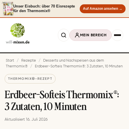
Anzeige
Unser Eisbuch: über 70 Eisrezepte
Auf Amazon ansehen →
für den Thermomix®
MEIN BEREICH
Start
/
Rezepte
/
Desserts und Nachspeisen aus dem
Thermomix®
/
Erdbeer-Softeis Thermomix®: 3 Zutaten, 10 Minuten
THERMOMIX®-REZEPT
Erdbeer-Softeis Thermomix®:
3 Zutaten, 10 Minuten
Aktualisiert 16. Juli 2026