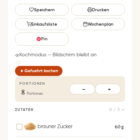
G
Speichern
Drucken
e
s
Einkaufsliste
Wochenplan
p
e
Pin
i
c
Kochmodus — Bildschirm bleibt an
h
e
Gefuehrt kochen
r
PORTIONEN
t
8
−
+
S
Portionen
p
e
ZUTATEN
0 / 3 ✓
i
c
60 g
brauner Zucker
h