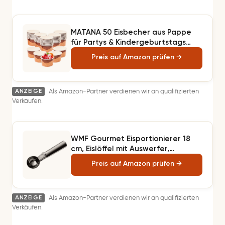
MATANA 50 Eisbecher aus Pappe
für Partys & Kindergeburtstags
(240ml) - Eiswaffel Design -
Preis auf Amazon prüfen →
Waffelbecher, Eisschalen,
Dessertschalen Einweg, Eisbecher
Waffel, Eis Pappbecher
ANZEIGE
Als Amazon-Partner verdienen wir an qualifizierten
Verkäufen.
WMF Gourmet Eisportionierer 18
cm, Eislöffel mit Auswerfer,
Cromargan Edelstahl poliert,
Preis auf Amazon prüfen →
Portionierer für Eiskugeln, Reis,
Melonenkugeln, Keksteig
ANZEIGE
Als Amazon-Partner verdienen wir an qualifizierten
Verkäufen.