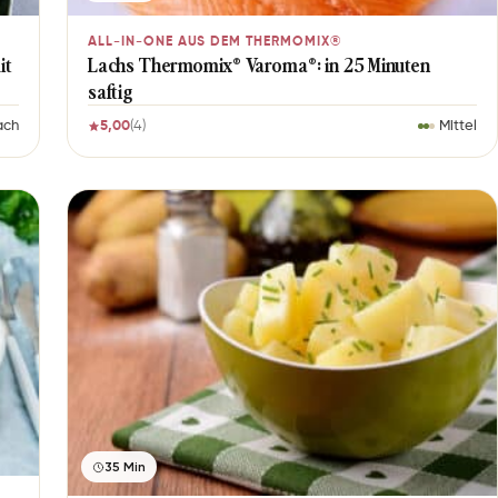
ALL-IN-ONE AUS DEM THERMOMIX®
it
Lachs Thermomix® Varoma®: in 25 Minuten
saftig
ach
5,00
(4)
Mittel
35 Min