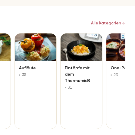
Alle Kategorien
Aufläufe
One-Pot
Eintöpfe mit
dem
35
23
Thermomix®
31