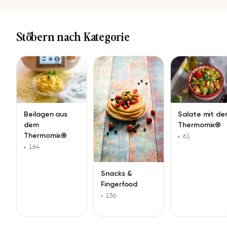
Stöbern nach Kategorie
Beilagen aus
Salate mit d
dem
Thermomix®
Thermomix®
61
164
Snacks &
Fingerfood
156