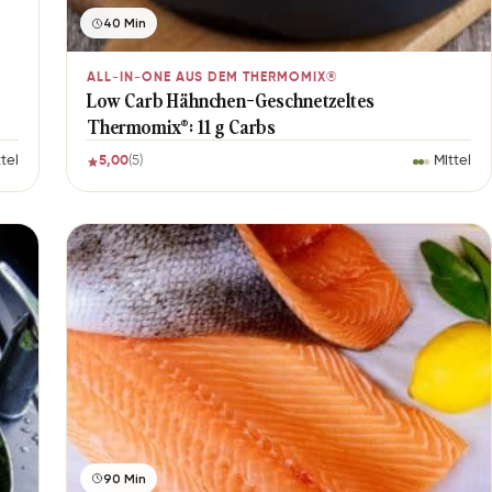
40 Min
ALL-IN-ONE AUS DEM THERMOMIX®
Low Carb Hähnchen-Geschnetzeltes
Thermomix®: 11 g Carbs
tel
5,00
(5)
Mittel
90 Min