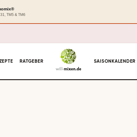
rmomix®
TM31, TM5 & TM6
ZEPTE
RATGEBER
SAISONKALENDER