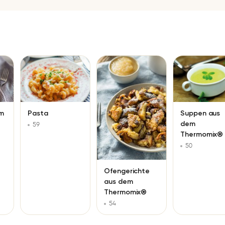
em
Pasta
Suppen aus
dem
59
Thermomix®
50
Ofengerichte
aus dem
Thermomix®
54