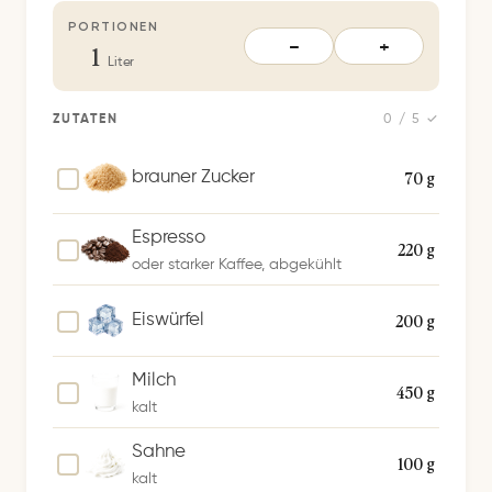
r
PORTIONEN
t
1
−
+
S
Liter
p
e
ZUTATEN
0 / 5 ✓
i
c
70 g
brauner Zucker
h
e
Espresso
220 g
r
oder starker Kaffee, abgekühlt
n
200 g
Eiswürfel
Milch
450 g
kalt
Sahne
100 g
kalt