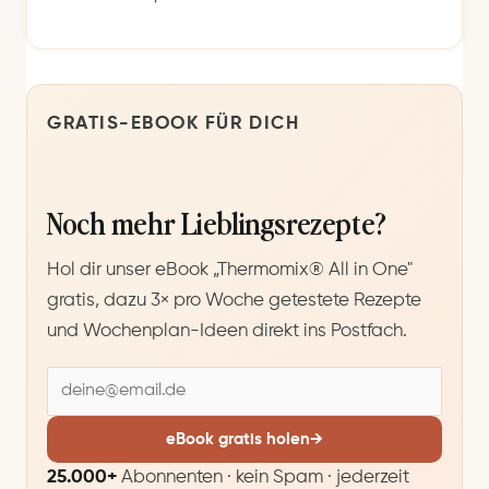
GRATIS-EBOOK FÜR DICH
Noch mehr Lieblingsrezepte?
Hol dir unser eBook „Thermomix® All in One"
gratis, dazu 3× pro Woche getestete Rezepte
und Wochenplan-Ideen direkt ins Postfach.
E
-
M
eBook gratis holen
→
a
25.000+
Abonnenten · kein Spam · jederzeit
i