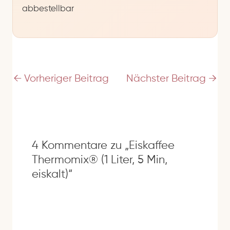
abbestellbar
l
-
A
d
r
e
←
Vorheriger Beitrag
Nächster Beitrag
→
s
s
e
4 Kommentare zu „Eiskaffee
Thermomix® (1 Liter, 5 Min,
eiskalt)“