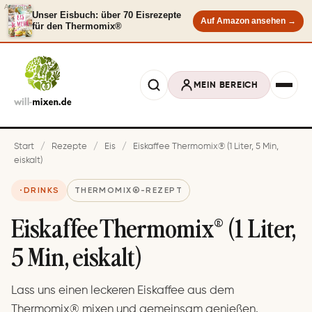
Anzeige
Unser Eisbuch: über 70 Eisrezepte
Auf Amazon ansehen →
für den Thermomix®
MEIN BEREICH
Start
/
Rezepte
/
Eis
/
Eiskaffee Thermomix® (1 Liter, 5 Min,
eiskalt)
DRINKS
THERMOMIX®-REZEPT
Eiskaffee Thermomix® (1 Liter,
5 Min, eiskalt)
Lass uns einen leckeren Eiskaffee aus dem
Thermomix® mixen und gemeinsam genießen.