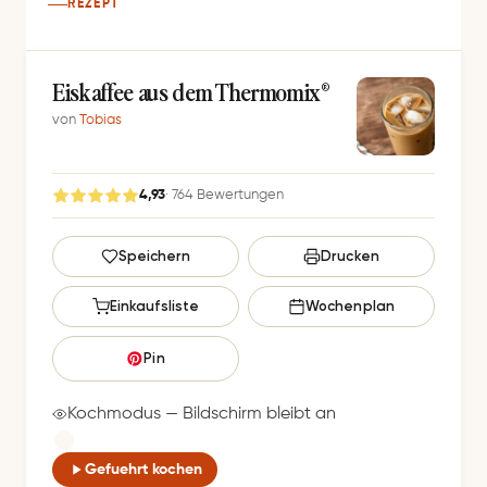
REZEPT
Eiskaffee aus dem Thermomix®
von
Tobias
4,93
· 764 Bewertungen
G
Speichern
Drucken
e
s
Einkaufsliste
Wochenplan
p
e
Pin
i
c
Kochmodus — Bildschirm bleibt an
h
e
Gefuehrt kochen