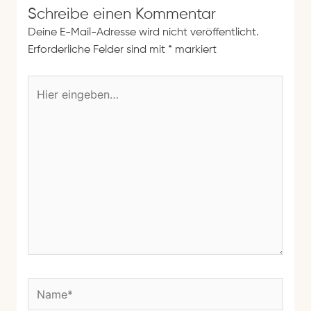
Schreibe einen Kommentar
Deine E-Mail-Adresse wird nicht veröffentlicht.
Erforderliche Felder sind mit
*
markiert
H
i
e
r
e
i
n
g
e
b
e
n
N
…
a