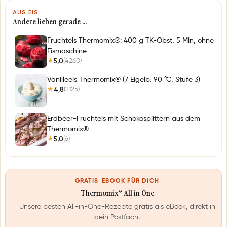
AUS EIS
Andere lieben gerade …
Fruchteis Thermomix®: 400 g TK-Obst, 5 Min, ohne
Eismaschine
5,0
(4260)
★
Vanilleeis Thermomix® (7 Eigelb, 90 °C, Stufe 3)
4,8
(2125)
★
Erdbeer-Fruchteis mit Schokosplittern aus dem
Thermomix®
5,0
(6)
★
GRATIS-EBOOK FÜR DICH
Thermomix® All in One
Unsere besten All-in-One-Rezepte gratis als eBook, direkt in
dein Postfach.