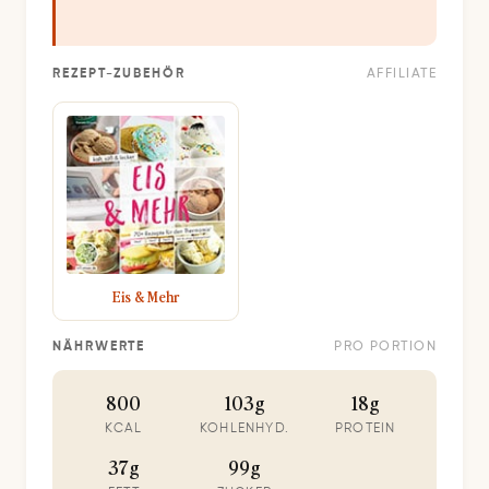
REZEPT-ZUBEHÖR
AFFILIATE
Eis & Mehr
NÄHRWERTE
PRO PORTION
800
103g
18g
KCAL
KOHLENHYD.
PROTEIN
37g
99g