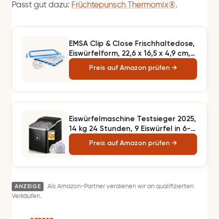
Passt gut dazu:
Früchtepunsch Thermomix®
.
EMSA Clip & Close Frischhaltedose,
Eiswürfelform, 22,6 x 16,5 x 4,9 cm,
flexibler Boden,
Preis auf Amazon prüfen →
Aufbewahrungsbox, 100 Prozent d
Eiswürfelmaschine Testsieger 2025,
14 kg 24 Stunden, 9 Eiswürfel in 6-8
Minuten, Gerauscharmer Betrieb,
Preis auf Amazon prüfen →
120W Ice Maker mit Schaufel u.
Korb, Eiswürfelbereiter für
Zuhause, Büro (Dunkelgrau)
ANZEIGE
Als Amazon-Partner verdienen wir an qualifizierten
Verkäufen.