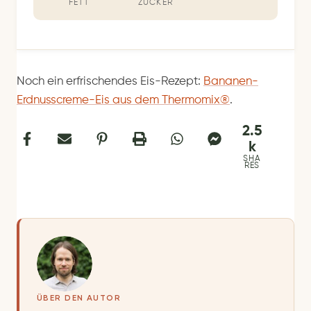
FETT
ZUCKER
Noch ein erfrischendes Eis-Rezept:
Bananen-
Erdnusscreme-Eis aus dem Thermomix®
.
2.5
k
SHA
RES
ÜBER DEN AUTOR