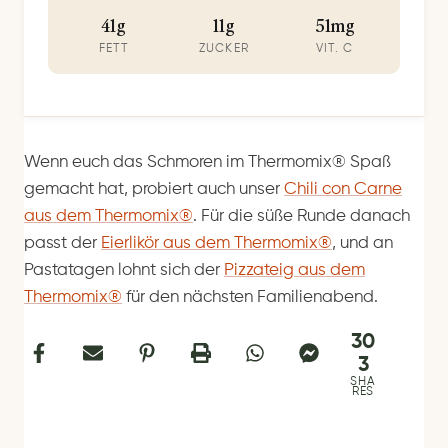
41g
11g
51mg
FETT
ZUCKER
VIT. C
Wenn euch das Schmoren im Thermomix® Spaß
gemacht hat, probiert auch unser
Chili con Carne
aus dem Thermomix®
. Für die süße Runde danach
passt der
Eierlikör aus dem Thermomix®
, und an
Pastatagen lohnt sich der
Pizzateig aus dem
Thermomix®
für den nächsten Familienabend.
30
3
SHA
RES