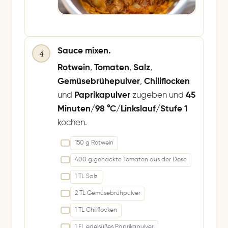
Sauce mixen.
4
Rotwein
,
Tomaten
,
Salz
,
Gemüsebrühepulver
,
Chiliflocken
und
Paprikapulver
zugeben und
45
Minuten/98 °C/Linkslauf/Stufe 1
kochen.
150 g Rotwein
400 g gehackte Tomaten aus der Dose
1 TL Salz
2 TL Gemüsebrühpulver
1 TL Chiliflocken
1 EL edelsüßes Paprikapulver