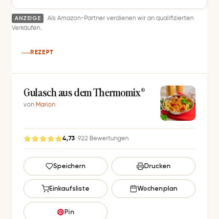
ANZEIGE
Als Amazon-Partner verdienen wir an qualifizierten
Verkäufen.
REZEPT
Gulasch aus dem Thermomix®
von
Marion
4,73
· 922 Bewertungen
G
Speichern
Drucken
e
s
Einkaufsliste
Wochenplan
p
e
Pin