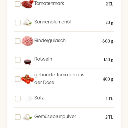
2 EL
Tomatenmark
20 g
Sonnenblumenöl
600 g
Rindergulasch
150 g
Rotwein
gehackte Tomaten aus
400 g
der Dose
1 TL
Salz
2 TL
Gemüsebrühpulver