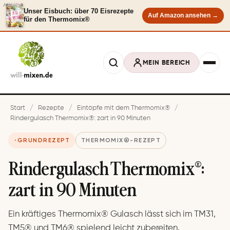
Anzeige
Unser Eisbuch: über 70 Eisrezepte
Auf Amazon ansehen →
für den Thermomix®
MEIN BEREICH
Start
/
Rezepte
/
Eintöpfe mit dem Thermomix®
/
Rindergulasch Thermomix®: zart in 90 Minuten
GRUNDREZEPT
THERMOMIX®-REZEPT
Rindergulasch Thermomix®:
zart in 90 Minuten
Ein kräftiges Thermomix® Gulasch lässt sich im TM31,
TM5® und TM6® spielend leicht zubereiten.