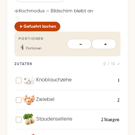
i
c
Kochmodus — Bildschirm bleibt an
h
e
Gefuehrt kochen
r
PORTIONEN
t
4
−
+
S
Portionen
p
e
ZUTATEN
0 / 15 ✓
i
c
1
Knoblauchzehe
h
e
2
Zwiebel
r
n
2 Stangen
Staudensellerie