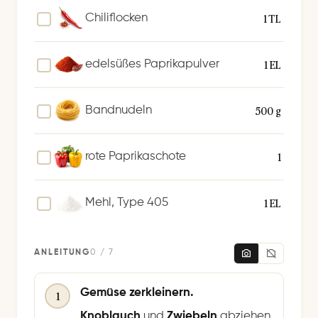
1 TL
Chiliflocken
1 EL
edelsüßes Paprikapulver
500 g
Bandnudeln
1
rote Paprikaschote
1 EL
Mehl, Type 405
ANLEITUNG
0 / 7
Gemüse zerkleinern.
1
Knoblauch
und
Zwiebeln
abziehen,