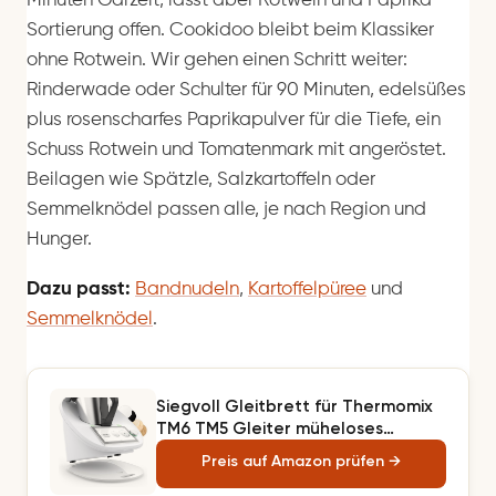
Minuten Garzeit, lässt aber Rotwein und Paprika-
Sortierung offen. Cookidoo bleibt beim Klassiker
ohne Rotwein. Wir gehen einen Schritt weiter:
Rinderwade oder Schulter für 90 Minuten, edelsüßes
plus rosenscharfes Paprikapulver für die Tiefe, ein
Schuss Rotwein und Tomatenmark mit angeröstet.
Beilagen wie Spätzle, Salzkartoffeln oder
Semmelknödel passen alle, je nach Region und
Hunger.
Dazu passt:
Bandnudeln
,
Kartoffelpüree
und
Semmelknödel
.
Siegvoll Gleitbrett für Thermomix
TM6 TM5 Gleiter müheloses
Verschieben Rollbrett aus Acryl -
Preis auf Amazon prüfen →
Weiß