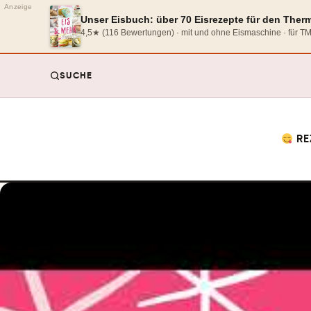
Anzeige
Unser Eisbuch: über 70 Eisrezepte für den The
4,5★ (116 Bewertungen) · mit und ohne Eismaschine · für 
SUCHE
RE
Start
/
Rezepte
/
Rezepte für den Thermomix®
/
Sonntagsfr
BROT
THERMOMIX®-REZEPT
Sonntagsfrühstück Th
Rezepte für entspannt