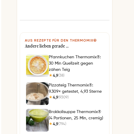
AUS REZEPTE FÜR DEN THERMOMIX®
Andere lieben gerade …
Pfannkuchen Thermomix®:
30 Min Quellzeit gegen
zähen Teig
4,9
(38)
★
Pizzateig Thermomix®:
9.309× getestet, 4,93 Sterne
4,9
(9309)
★
Brokkolisuppe Thermomix®
(4 Portionen, 25 Min, cremig)
4,9
(794)
★