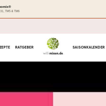
rmomix®
TM31, TM5 & TM6
ZEPTE
RATGEBER
SAISONKALENDER
ühstück Thermomix®: 8 Rezepte für entspannten Brunch
ermomix®: 8
en Brunch