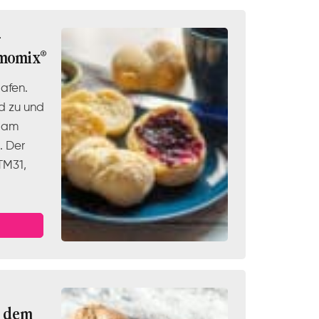
-
rmomix®
lafen.
d zu und
h am
. Der
TM31,
s dem