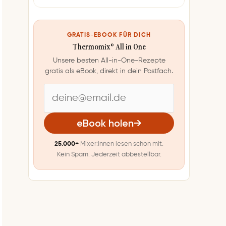
GRATIS-EBOOK FÜR DICH
Thermomix® All in One
Unsere besten All-in-One-Rezepte
gratis als eBook, direkt in dein Postfach.
E
-
eBook holen
→
M
25.000+
Mixer:innen lesen schon mit.
a
Kein Spam. Jederzeit abbestellbar.
i
l
-