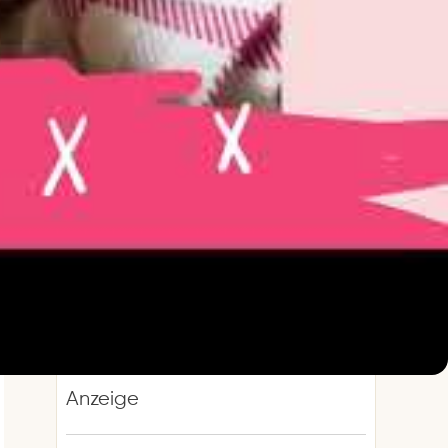
WENN DIR DIESES REZEPT GEFÄLLT …
Unser Mix-Backbuch hat über 100 davon
Das große Mix-Backbuch
Über 100 Backrezepte für
den Thermomix®
4,4
★★★★½
(114 Bewertungen)
Auf Amazon ansehen
→
ab 5,99 € (Kindle) · 19,99 € (Print)
Als Amazon-Partner verdienen wir an
qualifizierten Verkäufen.
Anzeige