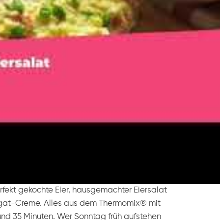
chenend-Brunch
fort am Morgen
als Eiersalat
 wann zubereiten
 gut gehen: frische Brötchen, Buttermilch-
rfekt gekochte Eier, hausgemachter Eiersalat
gat-Creme. Alles aus dem Thermomix® mit
und 35 Minuten. Wer Sonntag früh aufstehen