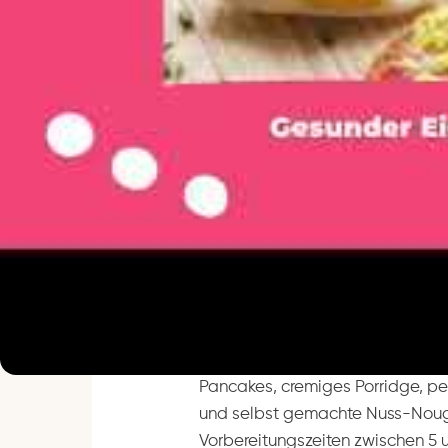
Zum Rezept
AUF DIESER SEITE
Brötchen: Brot-Korb für den Wo
Pancakes und Porridge: Hot Com
Eier: weich, hart, im Varoma oder 
Brotaufstriche: süß oder herzhaft
Sonntagsfrühstück-Planung: was
Am Wochenende lassen wir es uns
Pancakes, cremiges Porridge, pe
und selbst gemachte Nuss-Nou
Vorbereitungszeiten zwischen 5 