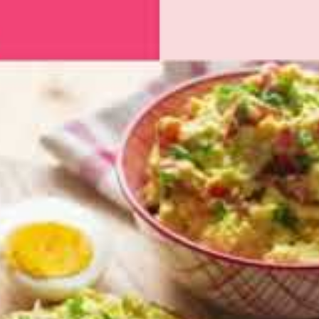
ig am Vorabend zu und
 den Ofen. Der Teig gelingt
ken
Einkaufsliste
T
PORTIONEN
8