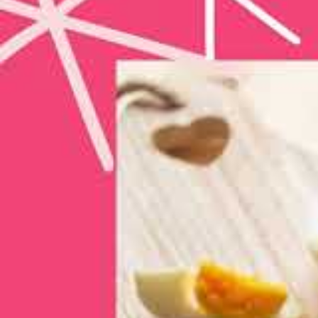
Für alle, die gerne länger schlafen. Bereite den Te
schiebe die Brötchen einfach am nächsten Morgen in
im Thermomix® TM31, TM5® und TM6®.
4,93
· 1.522 Bewertungen
·
Aktualisiert 8. Juni 2026
Gespeichert
Direkt zum Rezept
Speichern
Druc
Speichern
Pin
AKTIV
GESAM
10
8,6
Min
Std