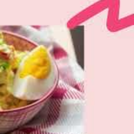
Top Rezepte für Sonntagsfrühstück aus dem Thermomix®
AUFWAND
Aufwändig